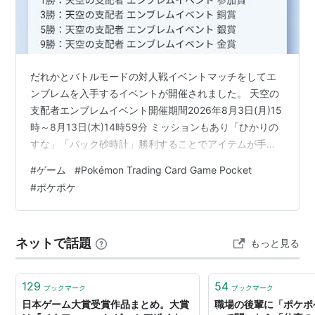
だれかとバトルモードの対人戦イベントマッチをしてエ
ンブレムを入手するイベントが開催されました。 天空の
支配者エンブレムイベント開催期間2026年8月3日(月)15
時～8月13日(木)14時59分 ミッションもあり「ひかりの
すな」「パック砂時計」勝利することでアイテムが手に
入ります。
#
ゲーム
#
Pokémon Trading Card Game Pocket
#
ポケポケ
ネットで話題
もっと見る
129
54
ブックマーク
ブックマーク
日本ゲーム大賞受賞作品まとめ。大賞
職場の後輩に「ポケポ