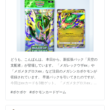
どうも、こんばんは。 本日から、新拡張パック「天空の
支配者」が登場しています。 「メガレックウザex」や
「メガメタグロスex」など注目のメガシンカポケモンが
収録されています。 早速パックを引いてきたのですが、
今回はexカードを3枚ゲット。 「メガメタグロスex」
「ロトムex」「ビークインex」。 「メガメタグロスex」
#
ポケポケ
#
ポケモンカードゲーム
は強そうな気がします。 「ビークインex」はたねポケモ
ンを使い捨てる技効果が、女王蜂っぽくていいですね。
終わりに… 夕方くらいにログインしたときに、画面が硬