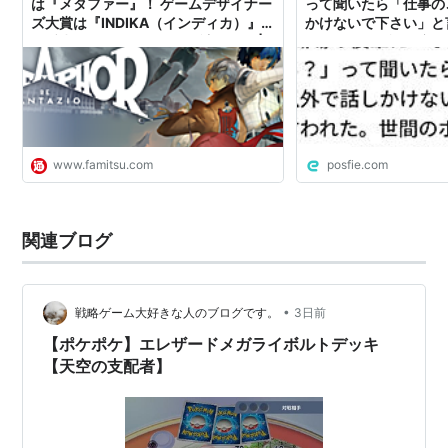
は『メタファー』！ ゲームデザイナー
って聞いたら「仕事の
ズ大賞は『INDIKA（インディカ）』。
かけないで下さい」と
優秀賞は『ポケポケ』など計11作品 |
のポケポケの認知度な
ゲーム・エンタメ最新情報のファミ
通.com
www.famitsu.com
posfie.com
関連ブログ
•
戦略ゲーム大好きな人のブログです。
3日前
【ポケポケ】エレザードメガライボルトデッキ
【天空の支配者】