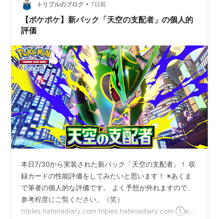
•
直してまともに操作できないのをどうにかしてほしい。
トリプルのブログ
7日前
ランキング参加中ポケモン ランキング参加中ポケモン好
【ポケポケ】新パック「天空の支配者」の個人的
きな人達と仲良くい…
評価
本日7/30から実装された新パック「天空の支配者」！ 収
録カードの性能評価をしてみたいと思います！ ※あくま
で筆者の個人的な評価です。 よく予想が外れますので、
参考程度にご覧ください。（笑）
triples.hatenadiary.com triples.hatenadiary.com ①ex