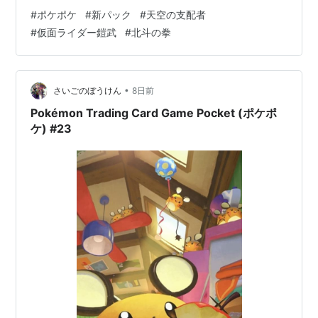
ポケモンの評価 ・ビークインex ベンチのたねポケモン1
#
ポケポケ
#
新パック
#
天空の支配者
匹をトラッシュすれば、2エネで140ダメージ！ 序盤から
#
仮面ライダー鎧武
#
北斗の拳
猛攻を仕掛け、そのまま勝ち切るのも夢ではありませ
ん。 ただ、ベンチをトラッシュしすぎると後続がいなく
なって詰むので、ご利用は計画的に！ ポケモンカードゲ
ーム 100枚 つめあわせセット ミニ福袋…
•
さいごのぼうけん
8日前
Pokémon Trading Card Game Pocket (ポケポ
ケ) #23