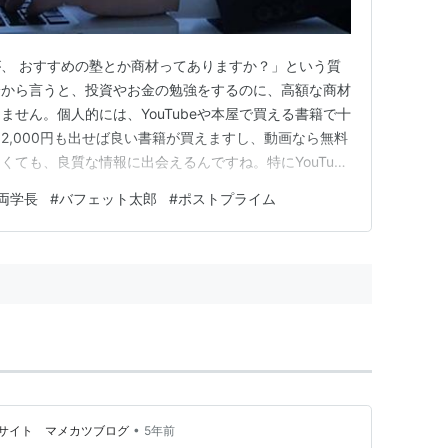
、 おすすめの塾とか商材ってありますか？」という質
論から言うと、投資やお金の勉強をするのに、高額な商材
せん。個人的には、YouTubeや本屋で買える書籍で十
2,000円も出せば良い書籍が買えますし、動画なら無料
ても、良質な情報に出会えるんですね。特にYouTube
べるのでぜひ活用されてみてください。それこそ、投資や
両学長
#
バフェット太郎
#
ポストプライム
Tubeだけで十分です。無駄にコストをかける必要はあり
集の…
•
サイト マメカツブログ
5年前