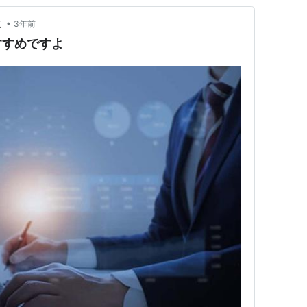
•
く
3年前
すすめですよ