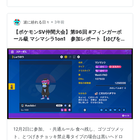
怖いお姉さんに絡まれに行きました・・・(;^ω^)あ、話し
かけると勝…
•
波に紛れる日々
3年前
【ポケモンSV仲間大会】第96回 #フィンガーボ
ール級 マシマシラ1on1 参加レポート【ゆびをふ
る】
12月2日に参加。 ・共通ルール 食べ残し、ゴツゴツメッ
ト、とつげきチョッキ禁止毒タイプの場合は黒いヘドロ