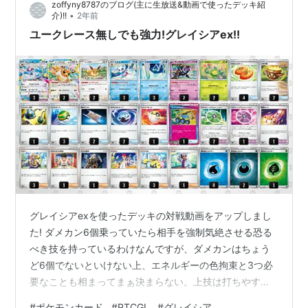
zoffyny8787のブログ(主に生放送&動画で使ったデッキ紹
•
介)!!
2年前
ユークレース無しでも強力!グレイシアex!!
グレイシアexを使ったデッキの対戦動画をアップしまし
た! ダメカン6個乗っていたら相手を強制気絶させる恐る
べき技を持っているわけなんですが、ダメカンはちょう
ど6個でないといけない上、エネルギーの色拘束と3つ必
要なことも相まってまぁ決まらない。上技は打ちやすく
強力なのでまぁいいんですけど ポケモン グレイシアex 3
#
ポケモンカード
#
PTCGL
#
グレイシア