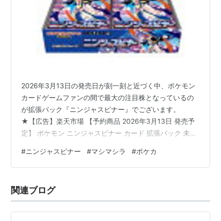
2026年3月13日の発売日が刻一刻と近づく中、ポケモン
カードゲームファンの間で最大の注目株となっているの
が拡張パック『ニンジャスピナー』でございます。
★【広告】楽天市場 【予約商品 2026年3月13日 発売予
定】 ポケモン ニンジャスピナー カード 拡張パック 未開
封カートン価格: 217800 円楽天で詳細を見る これまでの
#
ニンジャスピナー
#
マシマシラ
#
ポケカ
環境をガラリと変えてしまうような強力なカードが多数
収録されるという噂に、私も夜も眠れないほどの期待を
寄せております。 特に今回、既存の強力なカードである
関連ブログ
「マシマシラ」と、最新の『ニンジャスピナー』に収録
されるカードを組み合わせることで、非常に魅力的なシ
ナジーが生まれ…