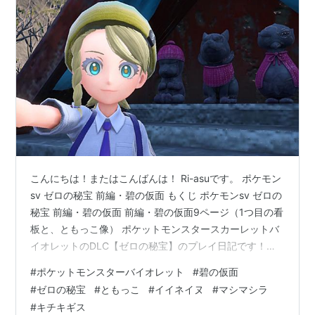
こんにちは！またはこんばんは！ Ri-asuです。 ポケモン
sv ゼロの秘宝 前編・碧の仮面 もくじ ポケモンsv ゼロの
秘宝 前編・碧の仮面 前編・碧の仮面9ページ（1つ目の看
板と、ともっこ像） ポケットモンスタースカーレットバ
イオレットのDLC【ゼロの秘宝】のプレイ日記です！
(;^ω^)あ、途中で止まったら最終回と言う事でよろしくお
#
ポケットモンスターバイオレット
#
碧の仮面
願いしますねm(__)m よかったら前の記事もどうぞ！
#
ゼロの秘宝
#
ともっこ
#
イイネイヌ
#
マシマシラ
ateliernoumite.hatenablog.com 前編・碧の仮面9ページ
#
キチキギス
（1つ目の看板と、ともっこ像） 前回は、怖いお兄さんや