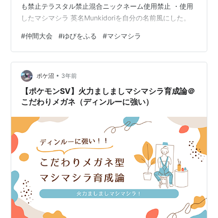
も禁止テラスタル禁止混合ニックネーム使用禁止 ・使用
したマシマシラ 英名Munkidoriを自分の名前風にした。
#
仲間大会
#
ゆびをふる
#
マシマシラ
•
ポケ沼
3年前
【ポケモンSV】火力ましましマシマシラ育成論＠
こだわりメガネ（ディンルーに強い）