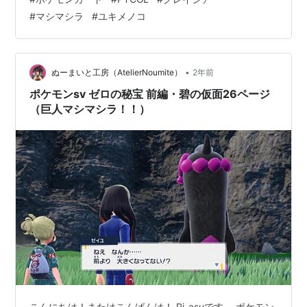
イーブイex 2 イーブイ 2 ユキメノコ 3 ユキワラシ 3 マ
#
マシマシラ
#
ユキメノコ
シマシラ 2 スボミー 2 トレーナーズ なかよしポフィン 4
大地の器 2 エネルギー回収 1 ネストボール 3 夜のタンカ
2 テラスタルオーブ 2 ハイパーボール 1 プレシャスキャ
リー 1 わざマシンエヴォリ…
•
ぬーまいと工房（AtelierNoumite）
2年前
ポケモンsv ゼロの秘宝 前編・碧の仮面26ページ
（巨人マシマシラ！！）
こんにちは！またはこんばんは！ Ri-asuです。 ポケモン