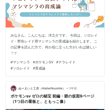
みなさん、こんにちは。洋之介です。 今回は、ソロレイ
ド・野良レイド用マシマシラの育成論を紹介します。 こ
の記事を読んだ方で、何か役に立った方がいれば嬉しい
です。
#
マシマシラ
#
ポケモンSV
#
テラレイド
#
ソロレイド
#
育成論
•
ぬーまいと工房（AtelierNoumite）
3年前
ポケモンsv ゼロの秘宝 前編・碧の仮面9ページ
（1つ目の看板と、ともっこ像）