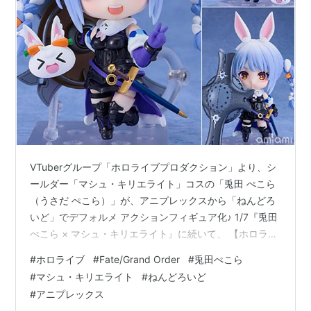
VTuberグループ「ホロライブプロダクション」より、シ
ールダー「マシュ・キリエライト」コスの「兎田 ぺこら
（うさだ ぺこら）」が、アニプレックスから「ねんどろ
いど」でデフォルメ アクションフィギュア化♪ 1/7『兎田
ぺこら × マシュ・キリエライト』に続いて、 【ホロライ
ブ ねんどろいど】に「ぺこら・キリエライト」が登場♪
#
ホロライブ
#
Fate/Grand Order
#
兎田ぺこら
表情パーツは、「笑顔」「戦闘顔」「リヨ顔」の全3種☆
#
マシュ・キリエライト
#
ねんどろいど
その他、「疑似展開／人理の礎（ロード・カルデア
#
アニプレックス
ス）」「フォウくん野うさぎ」等が付属♪ フィギュアのサ