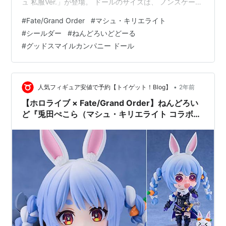
ュ 私服Ver.」が登場。 ドールのサイズは、 ノンスケール
の全高：約14cm。 原型制作は「トイテック D.T.C」「ね
#
Fate/Grand Order
#
マシュ・キリエライト
んどろん」。 （※敬称略） ねんどろいどどーる『シール
#
シールダー
#
ねんどろいどどーる
ダー/マシュ・キリエライト 私服Ver.』Fate/Grand Order
#
グッドスマイルカンパニー ドール
デフォルメ完成品ドールは、グッドスマイルカンパニー
より2025年10月発売の予定です♪ 【Amazon】ピュアニ
ーモ …
•
人気フィギュア安値で予約【トイゲット！Blog】
2年前
【ホロライブ × Fate/Grand Order】ねんどろい
ど『兎田ぺこら（マシュ・キリエライト コラボ
ver.）』デフォルメ可動フィギュア【アニプレッ
クス】より2025年8月発売予定♪