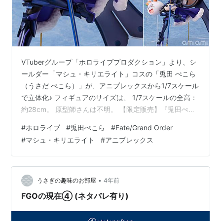
VTuberグループ「ホロライブプロダクション」より、シ
ールダー「マシュ・キリエライト」コスの「兎田 ぺこら
（うさだ ぺこら）」が、アニプレックスから1/7スケール
で立体化♪ フィギュアのサイズは、 1/7スケールの全高：
約28cm。 原型師さんは不明。 【限定販売】『兎田ぺこ
ら × マシュ・キリエライト』1/7 完成品フィギュアは、
#
ホロライブ
#
兎田ぺこら
#
Fate/Grand Order
アニプレックスより2025年08月発売の予定です♪
#
マシュ・キリエライト
#
アニプレックス
【Amazon】ヴァイスシュヴァルツ『ホロライブ
Vol.1&Vol.2 Re:Mix』【ブシロード】 【駿河屋】
Fate/Grand Order『マシュ デンジャラス・ビースト』
1/7 フィギュア【グッスマ】 …
•
うさぎの趣味のお部屋
4年前
FGOの現在④ (ネタバレ有り)