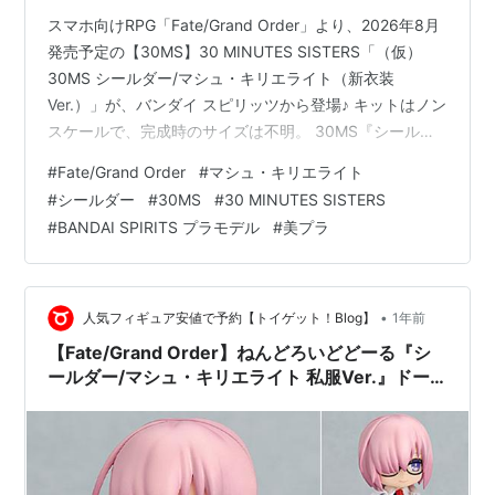
スマホ向けRPG「Fate/Grand Order」より、2026年8月
発売予定の【30MS】30 MINUTES SISTERS「（仮）
30MS シールダー/マシュ・キリエライト（新衣装
Ver.）」が、バンダイ スピリッツから登場♪ キットはノン
スケールで、完成時のサイズは不明。 30MS『シールダ
ー/マシュ・キリエライト（新衣装Ver.）』Fate/Grand
#
Fate/Grand Order
#
マシュ・キリエライト
Order プラモデルは、バンダイ スピリッツより2026年
#
シールダー
#
30MS
#
30 MINUTES SISTERS
08月発売の予定です♪ 【Amazon】30MS『キャスター/
#
BANDAI SPIRITS プラモデル
#
美プラ
アルトリア・キャスター』プラモデル【バンダイ】
30MS『シールダー/マシュ・キリエライト（新衣装
Ver.）』…
•
人気フィギュア安値で予約【トイゲット！Blog】
1年前
【Fate/Grand Order】ねんどろいどどーる『シ
ールダー/マシュ・キリエライト 私服Ver.』ドー
ル【グッドスマイルカンパニー】より2025年10
月発売予定♪