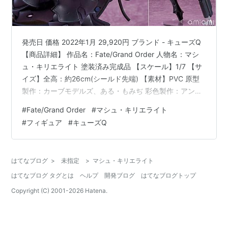
発売日 価格 2022年1月 29,920円 ブランド - キューズQ
【商品詳細】 作品名：Fate/Grand Order 人物名：マシ
ュ・キリエライト 塗装済み完成品 【スケール】1/7 【サ
イズ】全高：約26cm(シールド先端) 【素材】PVC 原型
製作：カーブモデルズ、ある・もみぢ 彩色製作：アンド
ウケンジ、えこし スマートフォン専用RPG『Fate/Grand
#
Fate/Grand Order
#
マシュ・キリエライト
Order』第2部から登場した、マシュの新たな戦闘形態で
#
フィギュア
#
キューズQ
ある霊基外骨骼〔オルテナウス〕の本格スタチューフィ
ギュアが登場！ 「シールダー・アーマード」の呼称にふ
さわしい、メカニカルなシールドと外部装甲をシャープ
はてなブログ
>
未指定
>
マシュ・キリエライト
に造形しました。…
はてなブログ タグとは
ヘルプ
開発ブログ
はてなブログトップ
Copyright (C) 2001-
2026
Hatena.