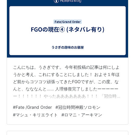
こんにちは。うさぎです。 今年初投稿の記事は何にしよ
うかと考え、これにすることにしました！ およそ１年ほ
ど前からコツコツ頑張ってきたFGOですが、この度、な
んと、なななんと…… 人理修復完了しましたーーーーー
ー！！！！！！ やったあああああああ！！！ 「冠位時間
神殿ソロモン」クリアしたぞーーーーー！！！ 長かった
#
Fate /Grand Order
#
冠位時間神殿ソロモン
ようで短かった、特異点Fからの記憶…。 うさぎとマシュ
#
マシュ・キリエライト
#
ロマニ・アーキマン
の旅路が終わりました。 実は、本格的にプレイする前に
映画が公開したというのもありまして、少しだけ色々な
方面からネタバレを食らっていました。 ある人がいなく