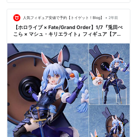
イズは、 ノンスケールの全高：約10cm。 原型制作は
「鵜殿一佳」。 （※敬称略） ねんどろいど『兎田ぺこら
（マシュ・…
•
人気フィギュア安値で予約【トイゲット！Blog】
2年前
【ホロライブ × Fate/Grand Order】1/7『兎田ぺ
こら × マシュ・キリエライト』フィギュア【アニ
プレックス】より2025年8月発売予定♪