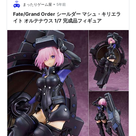
なる…とか、演出がすごい…とかとか。 いやぁ、感動し
•
まったりゲーム屋
5年前
ました。期待以上でした。 …
Fate/Grand Order シールダー マシュ・キリエラ
イト オルテナウス 1/7 完成品フィギュア