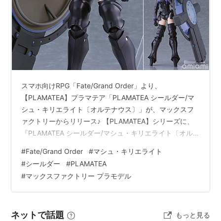
スマホ向けRPG「Fate/Grand Order」より、
【PLAMATEA】プラマテア「PLAMATEA シールダー/マ
シュ・キリエライト〔オルテナウス〕」が、マックスフ
ァクトリーからリリース♪ 【PLAMATEA】シリーズに、
『PLAMATEA シールダー/マシュ・キリエライト〔オル
テナウス〕』が登場♪ さらに、「ブラックバレル」がセッ
#
Fate/Grand Order
#
マシュ・キリエライト
トになった『PLAMATEA シールダー/マシュ・キリエラ
#
シールダー
#
PLAMATEA
イト〔オルテナウス〕 Black Barrel Edition』も【限定販
#
マックスファクトリー プラモデル
売】にて同時リリース☆ 「表情」パーツは、「微笑み
顔」「叫び顔」「笑顔」の全3種。 その他、「シール
ド」「バイザー付き前髪」…
ネットで話題
もっと見る