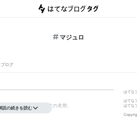
マジュロ
連ブログ
はてな
はてな
環礁”もしくは首都としての名前。
はてな
解説の続きを読む
Copyrig