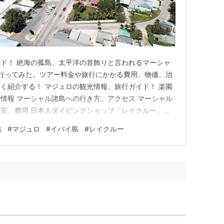
ド！ 絶海の孤島、太平洋の首飾りと言われるマーシャ
行ってみた。ツアー料金や旅行にかかる費用、物価、治
く紹介する！ マジュロの観光情報、旅行ガイド！ 楽園
情報 マーシャル諸島への行き方、アクセス マーシャル
安、費用 日本人ダイビングショップ「レイクルー」の
本からマーシャル諸島への行き方） 出国エリア マジュロ
礁
#
マジュロ
#
イバイ島
#
レイクルー
ュロのホテル マーシャルアイランドリゾート（MIR) ロ
観光情報（…