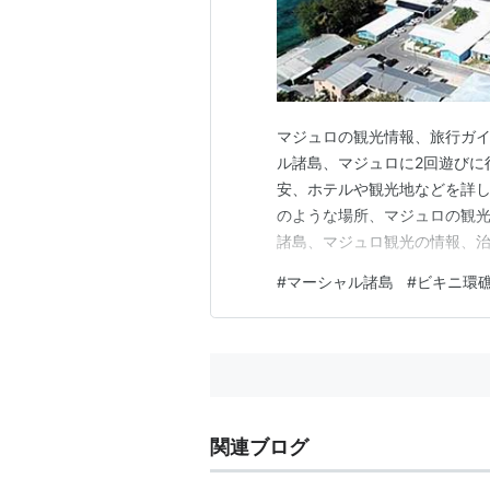
マジュロの観光情報、旅行ガイ
ル諸島、マジュロに2回遊びに
安、ホテルや観光地などを詳し
のような場所、マジュロの観光
諸島、マジュロ観光の情報、治
ブログ マジュロ国際空港（日
#
マーシャル諸島
#
ビキニ環
の市街、街の様子、観光地 マジ
バートレイマーズ マジュロの
関連ブログ