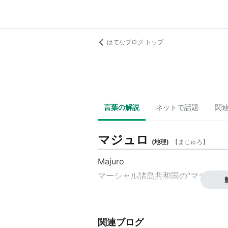
はてなブログ トップ
言葉の解説
ネットで話題
関
マジュロ
(
地理
)
【
まじゅろ
】
Majuro
マーシャル諸島共和国
の“マジュロ
関連ブログ