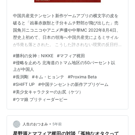
中国共産党テンセント新作ゲームアプリの横文字の皮を
破ると「凶暴赤旗獣と子分キムチ野郎が飛び出した」売
国角川ニコニコやアニメ声優や中華MC 2022年8月4日、
歴史上初めて、日本の領海へ中国共産党によるミサイル
が5発も落とされた。 こうした許されない現実の反日行
為と今回のゲームは関与しています。日中友好（侵略容
#
勝利の女神：NIKKE
#
マフィア梶田
認）と現実の海からと国内からの領土侵略は表裏一体で
#
侵略を止めろ 北海道のトマム地区の50パーセント以
す。マスコミはこの許されない大ニュースで軽視してい
上が中国人
ました。 表記事を公開いたしました。こちらもよければ
#
長渕剛
#
キム・ヒョンテ
#
Proxima Beta
ご覧ください。 映画を極めろ一直線女子 1903年生まれ
#
SHIFT UP
#
中国テンセントの新作アプリゲーム
小さめ背中 巨大過ぎる御山映画富士「千恵蔵御大」に挑
#
美少女キャラクターのお尻（ケツ）
む男たち 水戸黄門29本出演の…
#
ウマ娘 プリティーダービー
•
人生のおつまみ
5年前
星野源とマフィア梶田の対談「孤独なオタクって