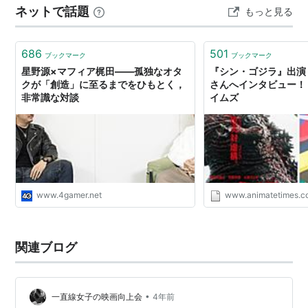
ネットで話題
もっと見る
ゲーム（声の出演）
ラングリッサー リインカーネーション -転生-
（サム
686
501
ブックマーク
ブックマーク
ソン）
星野源×マフィア梶田――孤独なオタ
『シン・ゴジラ』出演
白猫プロジェクト
（かじたぬき）
クが「創造」に至るまでをひもとく，
さんへインタビュー！ 
非常識な対談
イムズ
www.4gamer.net
www.animatetimes.
関連ブログ
•
一直線女子の映画向上会
4年前