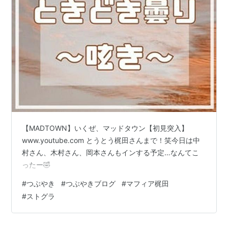
KOBE：2009年7月4日〜2010年1月30日） - パーソ
ナリティ
RADIO 4Gamer（文化放送超!A&G+：2010年4月8
日〜2014年12月25日 ） - アシスタント
RADIO 4Gamer Tap(仮)（文化放送超!A&G+：2015
年1月9日〜） - メインパーソナリティ
4Gamer TV〜突然!ブッピGAN!〜（4Gamer.netの動
画コンテンツ：2012年2月24日〜） - メインパーソ
ナリティ
【MADTOWN】いくぜ、マッドタウン【初見突入】
Fate/Grand Order カルデア放送局（ニコニコ生放
www.youtube.com とうとう梶田さんまで！笑今日は中
送：2016年1月4日〜） - パーソナリティ
村さん、木村さん、岡本さんもインする予定…なんてこ
ったー🤣
映画
#
つぶやき
#
つぶやきブログ
#
マフィア梶田
Wonderful World（2010年） - 龍興 役
#
ストグラ
シン・ゴジラ
（2016年）-
カヨコ・アン・パタース
ン
（石原さとみ）のSP 役