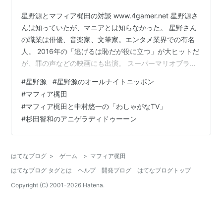
星野源とマフィア梶田の対談 www.4gamer.net 星野源さ
んは知っていたが、マニアとは知らなかった。 星野さん
の職業は俳優、音楽家、文筆家。エンタメ業界での有名
人。 2016年の「逃げるは恥だが役に立つ」が大ヒットだ
が、罪の声などの映画にも出演。 スーパーマリオブラザ
ースの35周年テーマソング「創造」もリリースされた。
#
星野源
#
星野源のオールナイトニッポン
星野さんはオタクな素顔があったということで驚いてい
#
マフィア梶田
る。 アニメオタクには有名だと思うマフィア梶田さんと
#
マフィア梶田と中村悠一の「わしゃがなTV」
知り合いだったとは。 声優の中村さんの動画や杉田さん
#
杉田智和のアニゲラディドゥーーン
のラジオにも主演して、ビックリした。 一人のオタクと
しての星野さんを知ることができた。 ゲームファンにも
届けたい新曲…
はてなブログ
>
ゲーム
>
マフィア梶田
はてなブログ タグとは
ヘルプ
開発ブログ
はてなブログトップ
Copyright (C) 2001-
2026
Hatena.