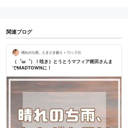
いる。
声優の杉田智和と親しい。杉田智和のラジオでは「SP
田中」名義で活動していた。
関連ブログ
執筆活動
マフィア梶田の二次元が来い！ - 4Gamer.netの週刊
•
晴れのち雨、ときどき曇り
10ヶ月前
連載
（゜ω゜）！呟き｝とうとうマフィア梶田さんま
マフィア梶田の立体ヤりたい - モデルグラフィック
でMADTOWNに！
ス不定期連載
マフィア梶田の“バーサーカーでも分かる！”FGO講座
- Fate/Grand Order公式サイトにて連載
ラジオ
杉田智和のアニゲラ!ディドゥーーン（文化放送
超!A&G+：2009年4月9日〜） - アシスタント
杉田智和のデュクシwアイテテww（Kiss-FM