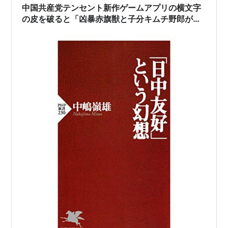
中国共産党テンセント新作ゲームアプリの横文字
の皮を破ると「凶暴赤旗獣と子分キムチ野郎が飛
び出した」売国角川ニコニコやアニメ声優や中華
MC