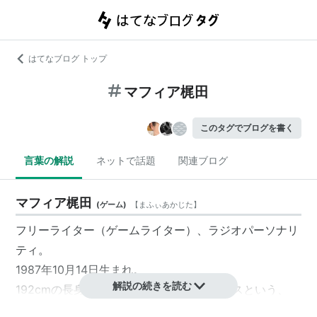
はてなブログ トップ
マフィア梶田
このタグでブログを書く
言葉の解説
ネットで話題
関連ブログ
マフィア梶田
(
ゲーム
)
【
まふぃあかじた
】
フリーライター（ゲームライター）、ラジオパーソナリ
ティ。
1987年10月14日生まれ。
解説の続きを読む
192cmの長身で、スキンヘッドにサングラスという、
「マフィア」という名にふさわしい威圧的な容姿をして