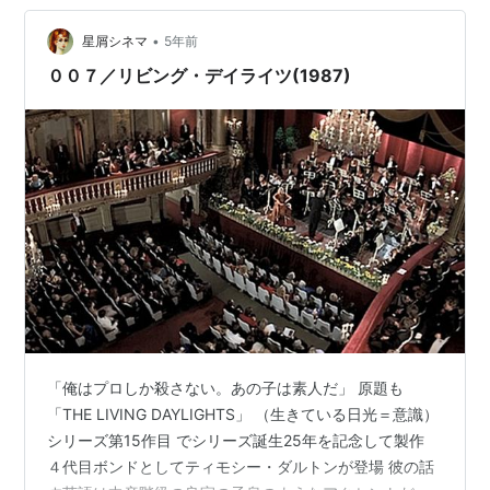
•
星屑シネマ
5年前
００７／リビング・デイライツ(1987)
「俺はプロしか殺さない。あの子は素人だ」 原題も
「THE LIVING DAYLIGHTS」 （生きている日光＝意識）
シリーズ第15作目 でシリーズ誕生25年を記念して製作
４代目ボンドとしてティモシー・ダルトンが登場 彼の話