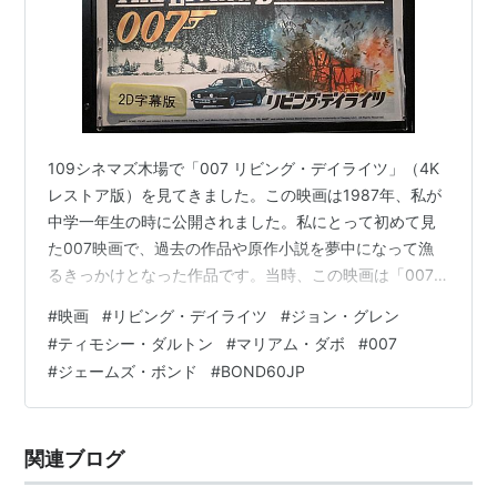
109シネマズ木場で「007 リビング・デイライツ」（4K
レストア版）を見てきました。この映画は1987年、私が
中学一年生の時に公開されました。私にとって初めて見
た007映画で、過去の作品や原作小説を夢中になって漁
るきっかけとなった作品です。当時、この映画は「007
シリーズ25周年記念作」と宣伝されていましたが、今は
#
映画
#
リビング・デイライツ
#
ジョン・グレン
「60周年」ですからね・・。年月の経つのは本当に早く
#
ティモシー・ダルトン
#
マリアム・ダボ
#
007
て言葉が出ません。ジェームズ・ボンドを演じるのはテ
#
ジェームズ・ボンド
#
BOND60JP
ィモシー・ダルトンです。端正な顔立ちで気品を感じさ
せるものの、他のボンド役者と違い、華がないという
か、洗練された雰囲気やセクシーさがありません。どこ
関連ブログ
までも真面目で実直、身なりにはあ…