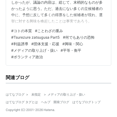
しかったが、議論の内容は、総じて、末梢的なものが多
かったように思う。ただ、過去にない多くの立候補者の
中に、予想に反して多くの得票をした候補者が現れ、選
挙に対する興味を喚起したことは事実であろう。
#
コトの本質
#
ことわざの重み
#
Tsurezure zatsugusa Part5
#
何でもありの恐怖
#
利益誘導
#
団体支援・応援
#
興味・関心
#
メディアの取り上げ・扱い
#
平等・衡平
#
ボランティア政治
関連ブログ
はてなブログ
>
未指定
>
メディアの取り上げ・扱い
はてなブログ タグとは
ヘルプ
開発ブログ
はてなブログトップ
Copyright (C) 2001-
2026
Hatena.