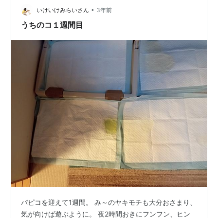
•
るので自然とゆめと一緒が多くなったのかも。 犬ってす
いけいけみらいさん
3年前
ごい。 家族として認めたらこんなに仲良くなれるんだ。
うちのコ１週間目
てっちり君は何かもらう時だ…
パピコを迎えて1週間。 み～のヤキモチも大分おさまり、
気が向けば遊ぶように。 夜2時間おきにフンフン、ヒン