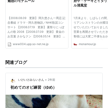
魅惑のモナムール
府中・ケーキとイタリ
ル清風堂
【2008.08.09 更新】 阿久悠さん一周忌 記
1月末より、しばらくの間
念番組 ドラマ・阿久悠物語／NHK歌謡コン
リアンレストランの火曜
サート 【2008.07.19 更新】 夏祭りにっぽ
せていただいておりましたが
んの歌 2008 【2008.07.09 更新】 黄金の
営業を再開させていただき
お言葉 さかなクン 【2008.05.14 更新】 同
客様には大変ご不便をお
じ穴のムジナ ピーター×石田ゆり
いませんでした。 今後と
www004.upp.so-net.ne.jp
monamour.jp
【2008.05.02 更新】 おしゃれ手帖 魅惑の
申し上げます。 何かご不
ビューティー神経衰弱
ら、042-361-977...
関連ブログ
•
いけいけみらいさん
2年前
初めてのオビ練習（ゆめ）