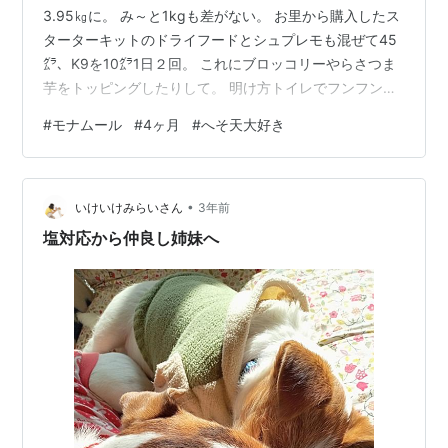
3.95㎏に。 み～と1kgも差がない。 お里から購入したス
ターターキットのドライフードとシュプレモも混ぜて45
㌘、K9を10㌘1日２回。 これにブロッコリーやらさつま
芋をトッピングしたりして。 明け方トイレでフンフン泣
くので、ゲージから出してトイレさせて、ご褒美にリン
#
モナムール
#
4ヶ月
#
へそ天大好き
ゴあげたり。 身体は大きくなっても頭も精神もパピコ。
さっき遊んでいたかと思うと、コテっと寝ます。 へそ天
大好き。 最近トイレが微妙に失敗。 失敗するからエリア
•
がどんどん広がってしまい。 これってダメダメパター
いけいけみらいさん
3年前
ン。 失敗覚悟でエリアを小さくしなくては。 ノブ先生の
塩対応から仲良し姉妹へ
トイレトレーニン…