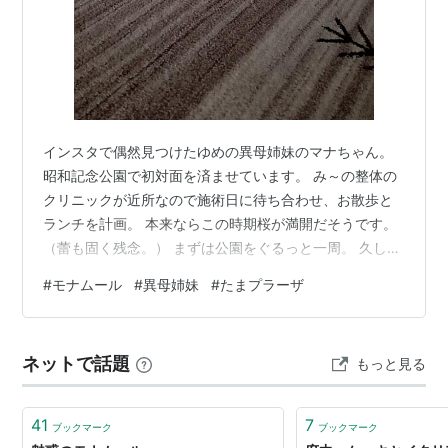
インスタで偶然見つけたゆめの異母姉妹のマナちゃん。
昭和記念公園で初対面を済ませています。 み～の整体の
クリニックが近所なので施術日に待ち合わせ、お散歩と
ランチを計画。 本来ならこの時期桜が満開だそうです。
（蕾も固く残念。） まずは公園をぐるっと一周。 久しぶ
りのお天気だったので公園はた～くさんの人が。 パピコ
#
モナムール
#
異母姉妹
#
たまプラーザ
たちはひたすらわんプロ。 ゆめの方が大きいので優勢で
す。 遊んでいるとコイケルを連れた方が。 色々お話した
らなんとみ～地方の犬舎（ユーシャ）から迎えたとのこ
ネットで話題
もっと見る
と。 2歳の可愛い女の子。 しつけの個人レッスンをしつ
つ、今はフリスビーを楽しんでいるそうです。 世間は狭
いなぁ。 4匹で写真を撮…
41
7
ブックマーク
ブックマーク