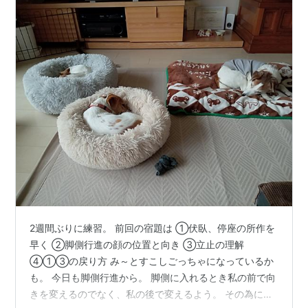
2週間ぶりに練習。 前回の宿題は ①伏臥、停座の所作を
早く ②脚側行進の顔の位置と向き ③立止の理解
④①③の戻り方 み～とすこしごっちゃになっているか
も。 今日も脚側行進から。 脚側に入れるとき私の前で向
きを変えるのでなく、私の後で変えるよう。 その為には