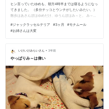
ヒン言っていたゆめも、朝方4時半までは寝るようになっ
てきました。 （多分チッコとウンチがしたいみたい。）
散歩はあさんぽはゆめだけ、ゆうんぽはみ～と。 み～に
もみ～だけの時間を作ってあげないとね。 てっちり君の
#
ジャックラッセルテリア
#
3ヶ月
#
モナムール
散歩もあるからなんか午前中ずっと散歩してる気がする
#
お姉さんは大変
わ。 外の大きな音は怖いようで、時々踏ん張って歩かな
いことも。 これも次第に慣れていくかな。 走る姿が子鹿
みたいで可愛いったらありゃしない。 来月中旬から始め
るオビの初日までには、もう少しお散歩上手になろう
•
いけいけみらいさん
3年前
ね。 今はトイレの認識も大分…
やっぱりみ～は偉い