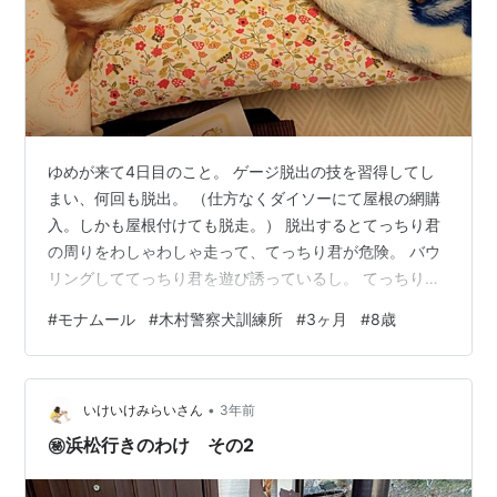
ゆめが来て4日目のこと。 ゲージ脱出の技を習得してし
まい、何回も脱出。 （仕方なくダイソーにて屋根の網購
入。しかも屋根付けても脱走。） 脱出するとてっちり君
の周りをわしゃわしゃ走って、てっちり君が危険。 バウ
リングしててっちり君を遊び誘っているし。 てっちり君
はわからないし。 危ないので、ボロ靴下とかでゆめと遊
#
モナムール
#
木村警察犬訓練所
#
3ヶ月
#
8歳
んでいると、段々近づくみ～。 おもちゃを取り出しゆめ
とレトリーブ。 そのうちみ～も参加して、なんならワン
プロまでするように。 時々フレームアウトしますが姉妹
•
が遊ぶ動画です。 www.youtube.com み～ちゃん、貴女
いけいけみらいさん
3年前
は本当にいいこよ。 たっぷり遊んでもらったゆめは、ク
㊙浜松行きのわけ その2
レートに入れた…