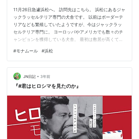
11月26日急遽浜松へ。 訪問先はこちら。 浜松にあるジャ
ックラッセルテリア専門の犬舎です。 以前はボーダーテ
リアなども繁殖していたようですが、今はジャックラッ
セルテリア専門に。 ヨーロッパやアメリカでも数々のチ
ャンピョンを獲得している犬舎。 最初は敷居が高くて、
訪問するのも躊躇いました。 世界のモナムールですか
#
モナムール
#
浜松
ら。 み～を最後と決めて迎え8年。 楽しい時間を沢山経
験してきました。この時間があまりにも充実し、楽し
く、毎日に活気を与えてくれました。 あと5歳私が若か
•
ったら、間違いなくもう一匹、もっと早くに家族にして
JN日記
3年前
いたはず。 この1年悩みに悩みぬきました。 自分の年齢
『#君はヒロシマを見たのか』
を考えると子犬を迎えるのも躊…