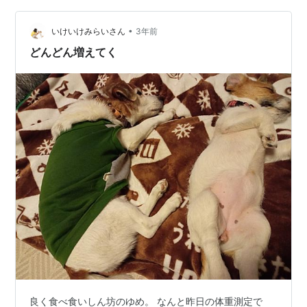
とのこと。 私の手に集中させて脚側にもっていく。 とに
•
かく手に集中させる。脚側に入ったら中腰で歩かせる。
いけいけみらいさん
3年前
坐骨神経痛に辛い体勢。 最後にバックの練習。 これは後
どんどん増えてく
ろ足を使えるようにする…
良く食べ食いしん坊のゆめ。 なんと昨日の体重測定で