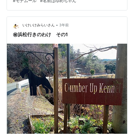
#
モナムール
#
名前はゆめちゃん
食いしん坊ですよ。」 尻尾をブンブンさせながら、ドラ
イのお肉をバリバリ勢いよく食べる姿を見て この子を迎
えようと決めました。 前回の訪問で私が話した希望に沿
•
った子犬。 四肢もしっかり、後ろ脚の使い方も問題な
いけいけみらいさん
3年前
し。 そして既に親ばかですがとっても美人さん。 譲渡を
㊙浜松行きのわけ その1
お願いし了承して頂…