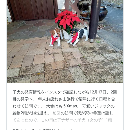
子犬の発育情報をインスタで確認しながら12月17日、2回
目の見学へ。 年末お疲れさま旅行で沼津に行く日程と合
わせて訪問です。 犬舎はもうXmas。 可愛いジャックの
置物2頭がお出迎え。 前回の訪問で我が家の希望は話し
てあったので、この日はアナザーの子犬（女の子）1頭だ
けを連れてきてくれました。 見市さん曰く、 「とっても