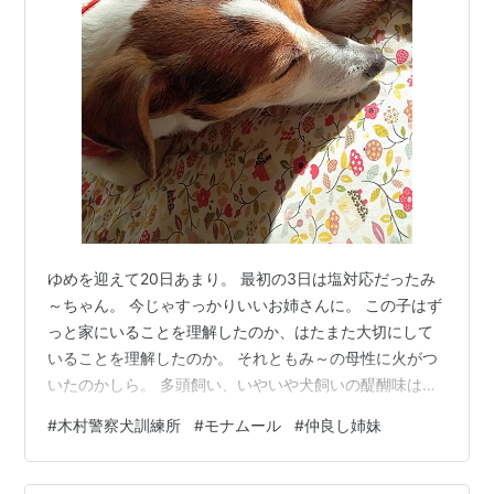
ゆめを迎えて20日あまり。 最初の3日は塩対応だったみ
～ちゃん。 今じゃすっかりいいお姉さんに。 この子はず
っと家にいることを理解したのか、はたまた大切にして
いることを理解したのか。 それともみ～の母性に火がつ
いたのかしら。 多頭飼い、いやいや犬飼いの醍醐味は無
防備に寝る姿。 もう悶絶可愛い。 寒い日はお互いにくっ
#
木村警察犬訓練所
#
モナムール
#
仲良し姉妹
ついて暖をとるし。 てっちり君がもう少し若かったこ
ろ、み～はてっちり君とくっついて寝てたなぁ。 今、て
っちり君はソファにくることはなく、広いベットで寝て