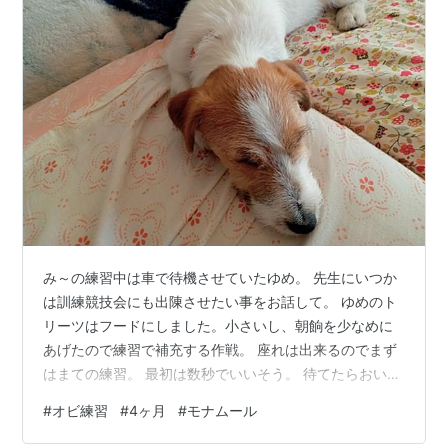
み～の練習中は車で待機させていたゆめ。 先生にいつか
は訓練競技会にも出陳させたい事をお話して。 ゆめのト
リーツはフードにしました。小さいし、朝餉を少なめに
あげたので練習で補充する作戦。 座れは出来るのでまず
はまての練習。 最初は数秒でいいそう。 待てたらおいで
のコマンドで私のところまでこさせてOK（もしくはクリ
#
オビ練習
#
4ヶ月
#
モナムール
ッカー）しておやつ。 次は脚側に入れるための練習。 手
におやつを持って左に誘導。 首は外を向いていて大丈夫