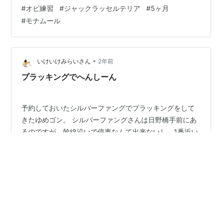
手で誘導する時に、ての平（おやつもっている）を外側
#
オビ練習
#
ジャックラッセルテリア
#
5ヶ月
にして後で手を回転させること。 停座、伏臥の動作は改
#
モナムール
善。次は停座ならその状態を保つ練習を教えてもらいま
した。 やり方は伏臥も停座も同じ。 脚側で停座させる時
も同じです。練習あるのみ。 アイコンタクトが甘いので
それも教えてもらいました。 右手におやつを腕の長さく
•
いけいけみらいさん
2年前
らい放してもつ。 正面に座らせて…
プラッキングでへんしーん