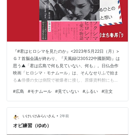
『#君はヒロシマを見たのか』<2023年5月22日（月）>
Ｇ７首脳会議が終わり、『天風録(230522中國新聞)』は
思う▲「君は広島で何も見ていない、何も」。日仏合作
映画「ヒロシマ・モナムール」は、そんなせりふで始ま
る▲俳優の女は病院で被爆者に接し、原爆資料館にも足
を運ぶ。それでも、被爆の惨苦にどれほど近づけたと言
#
広島
#
モナムール
#
見ていない
#
ふるい
#
注文
えるのか―▲Ｇ７や招待国の首脳、原爆資料館を訪ね
た。ゼレンスキー大統領も。でも見たのは、ふるい分け
された展示物だ▲米国の注文らしい。「核のボタン」を
•
預かっているバイデン大統領に迷いが生じるのを周りが
いけいけみらいさん
2年前
嫌ったようだ▲裏返せば、超大国の元首まで恐れおのの
オビ練習（ゆめ）
く影響力が資料館にある。加えて、「…