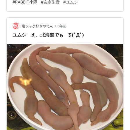
#
RABBIT小隊
#
友永朱音
#
ユムシ
大わらわとなる。 失敗ばかりのサキではあったがスキュ
ーバダイビングの腕は本当に一流であり先生を海へと誘
い一緒に海中を楽しむ。 先生の事を想うと鼓動が激しく
ならずにいられないサキは自分の感情を…
•
塩ジャケ好きやねん
6年前
ユムシ え、北海道でも ∑(ﾟДﾟ)