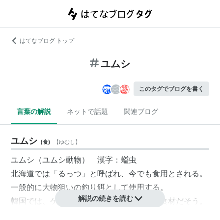
はてなブログ トップ
ユムシ
このタグでブログを書く
言葉の解説
ネットで話題
関連ブログ
ユムシ
(
食
)
【
ゆむし
】
ユムシ（ユムシ動物） 漢字：螠虫
北海道では「るっつ」と呼ばれ、今でも食用とされる。
一般的に大物狙いの釣り餌として使用する。
解説の続きを読む
韓国では、ケブルと呼ばれ、ごく一般的な食材だそう。
韓国語の「ケブル」という名称の由来は、イヌの
ペニス