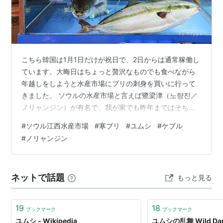
こちら韓国は1月1日だけが祝日で、2日からは通常稼働し
ています。大晦日はちょっと贅沢なものでも食べながら
年越しをしようと水産市場にブリの刺身を買いに行って
きました。 ソウルの水産市場と言えば鷺梁津（노량진／
ノリャンジン）が有名で、我が家でも昨年まではそちら
に買いに行っていましたが、昨夏ソウル市西部に引っ越
#
ソウル江西水産市場
#
寒ブリ
#
ユムシ
#
ケブル
した今回は金浦空港の隣に位置する江西（강서／カン
#
ノリャンジン
ソ）水産市場に行ってみました。 最寄り駅の5号線・麻
谷（マゴク）駅から市場までは徒歩10分程度。 市場向か
いの消防署の上から街を見守る消防士のマネキン。 水産
ネットで話題
もっと見る
物だけでなく青果市場もある大規模な市場でした。 向か
いは大韓航空の本社。 刺身用、甲殻類…
19
18
ブックマーク
ブックマーク
ユムシ - Wikipedia
ユムシの乱舞 Wild Danc