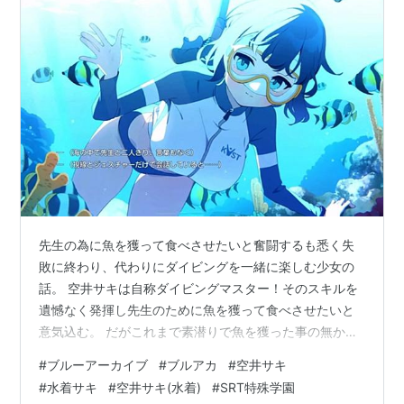
先生の為に魚を獲って食べさせたいと奮闘するも悉く失
敗に終わり、代わりにダイビングを一緒に楽しむ少女の
話。 空井サキは自称ダイビングマスター！そのスキルを
遺憾なく発揮し先生のために魚を獲って食べさせたいと
意気込む。 だがこれまで素潜りで魚を獲った事の無かっ
たサキは悪戦苦闘。海藻だらけだったり火薬で魚を消し
#
ブルーアーカイブ
#
ブルアカ
#
空井サキ
飛ばしたりする。 干潮時の干潟では次々と獲れて満喫す
#
水着サキ
#
空井サキ(水着)
#
SRT特殊学園
るも生殖器のような魚介類(ユムシ)が獲れてしまいサキは