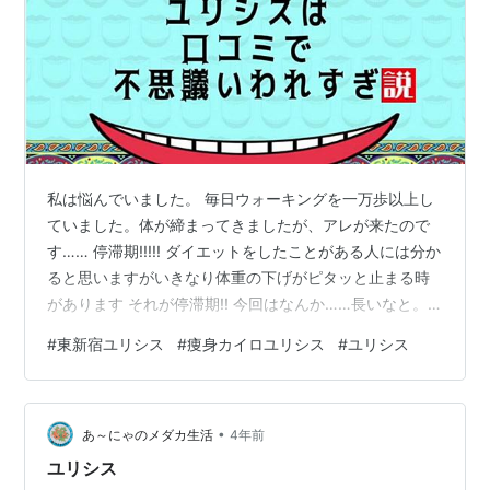
私は悩んでいました。 毎日ウォーキングを一万歩以上し
ていました。体が締まってきましたが、アレが来たので
す…… 停滞期!!!!! ダイエットをしたことがある人には分か
ると思いますがいきなり体重の下げがピタッと止まる時
があります それが停滞期!! 今回はなんか……長いなと。
心当たりはありました。 私は腰から下がむくみやすいん
#
東新宿ユリシス
#
痩身カイロユリシス
#
ユリシス
です。これを何とかしないと多分痩せないのでは……。
そう思って色々調べた時のことでした。ある動画にたど
り着きます。 「痩せる人と痩せない人の差は何か」
•
www.youtube.com 詳しい内容は動画をご覧いただくと
あ～にゃのメダカ生活
4年前
して人体の仕組み的には脂肪燃焼するのに9kcal/gという
ユリシス
の…