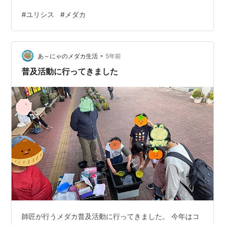
ますか。 肉眼だと本当にきれいなんです。 この青く光る
#
ユリシス
#
メダカ
ラメがお気に入りです。 この４匹しかいないので、これ
を種親にして今シーズンもう少し数を 増やせたらいいで
すね。 頑張れユリシス。 にほんブログ村 お名前.com 国
•
内最速・高安定の高性能レンタルサーバー【ConoHa
あ～にゃのメダカ生活
5年前
WING】 ネットショッピングでポイントが貯まる！ 通勤
普及活動に行ってきました
チャットレデ…
師匠が行うメダカ普及活動に行ってきました。 今年はコ