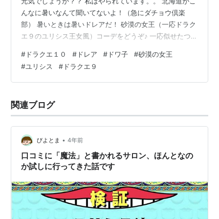
元気でしょうか？？ 私はやられています。。 北海道がこ
んなに暑いなんて聞いてないよ！（急にダチョウ倶楽
部） 暑いときは暑いドレアだ！ 砂漠の女王（一応ドラク
エ９のユリシス王女風）コーデをどうぞ♪ 一応似せたつも
りなのよ。一応ね。。 前～～ ドラクエファンにとって砂
#
ドラクエ１０
#
ドレア
#
ドワ子
#
砂漠の女王
漠の女王というとイシスの女王様だろーと 思うんです
#
ユリシス
#
ドラクエ９
が、マイナーかもしれないけど結構好きなキャラです。
うっしろ～～ なんか、ちょっとダメな人が(笑)イベント
を通して成長する的な とってもRPGらしいキャラだと思
関連ブログ
いまして！ ファラザード♪ あとドラクエ５にも砂漠の女
王っていたっけ。。 …
•
びよとま
4年前
口コミに「魔法」と書かれるサロン、ほんとなの
か試しに行ってきた話です