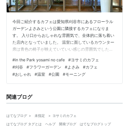
今回ご紹介するカフェは愛知県刈谷市にあるフローラル
ガーデンよさみという公園に隣接するカフェになりま
す。 入り口からおしゃれな雰囲気で、全体的に落ち着い
た店内となっていました。 温室に面しているカウンター
席は青色の椅子が映えていていい感じの雰囲気でした
ね。 今回はこちらのお店でモーニングをいただきまし
#
in the Park yosami no cafe
#
ヨサミのカフェ
た。 焼きたてのパンにサラダ、スクランブルエッグ、コ
#
刈谷
#
フラワーガーデン
#
よさみ
#
カフェ
ーヒーがついているセットになりまして、全体的に味の
#
おしゃれ
#
温室
#
公園
#
モーニング
クオリティは高かったですね。 ショーケースにはケーキ
が並んでいて、美味しそうだったのですが、さすがに朝
からケーキはリッチすぎると断念。 がしかし美味しそう
関連ブログ
なケーキでしたので、機会があればぜひ食べたい…
はてなブログ
>
未指定
>
ヨサミのカフェ
はてなブログ タグとは
ヘルプ
開発ブログ
はてなブログトップ