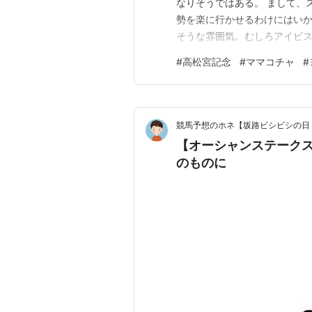
なりそうではある。 まして、
勢を楽に行かせるわけにはいか
そうな雰囲気。むしろアイビ
ドを終いに使うのではないかと
#
高松宮記念
#
ママコチャ
#
ので、これがハナを主張しそう
なら２番手に控える気がする。
競馬予想のホネ【坂路ビシビシの日
【オーシャンステークス 2026 レース回顧・結果
のものに