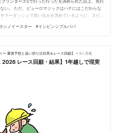
スプリンターズSで行った行ったを決められた以上、先行
ない。 ただ、ピューロマジックはハナにはこだわらな
スサマーダッシュで追い込みを決めているように、スピー
見る。 インビンシブルパパがブリンカーを付けてきた
ヨシノイースター
#
インビンシブルパパ
。 大外のジューンブレアはインビンシブルが主張する
 そうなると、意外…
•
々〜 重賞予想と追い切り注目馬＆レース回顧】
5ヶ月前
】1年越しで現実