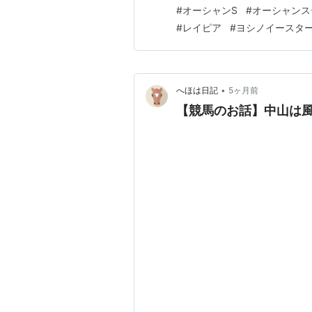
レース結果 着順 馬名 タイム 上3F 
#
オーシャンS
#
オーシャンス
33.8 3…
#
レイピア
#
ヨシノイースタ
•
へほは日記
5ヶ月前
【競馬のお話】中山は