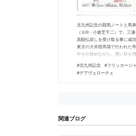
北九州記念の競馬ノートと馬券
（ＧⅢ・小倉芝千二）で、三
高額払戻しを受け取る事に成功
東京の大井競馬場で行われた帝
中を仕留めながら、買い目を
絞った事で高額の払い戻しを手
#
北九州記念
#
フリッカージ
千＝同じく2000ｍ） 北九
#
デアヴェローチェ
Ⅲという事で、とかく軽ハンデ
関連ブログ