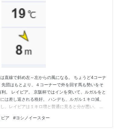
は直線で斜め左～左からの風になる。 ちょうど4コーナ
 先団はもとより、４コーナーで外を回す馬も勢いをそ
有利。 レイピア。 京阪杯ではインを突いて、ルガルをと
には差し返される格好。 ハンデも、ルガル１キロ減、
し、レイピアは１キロ増と普通に見ると分が悪い。 た
スターに比べると、１枠２番はかなり有利で逆転可能と見
イピア
#
ヨシノイースター
VS６歳の成長力の差で何とかならないか。 ディスったヨ
うまいことインに…