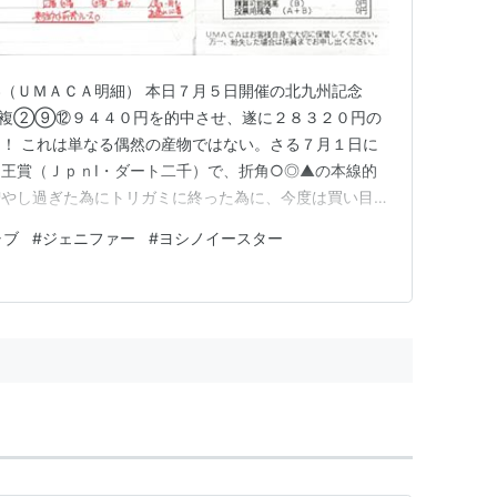
（ＵＭＡＣＡ明細） 本日７月５日開催の北九州記念
連複②⑨⑫９４４０円を的中させ、遂に２８３２０円の
！ これは単なる偶然の産物ではない。さる７月１日に
王賞（ＪｐｎⅠ・ダート二千）で、折角○◎▲の本線的
増やし過ぎた為にトリガミに終った為に、今度は買い目を
にする事が出来たのだ。（注：千二＝距離1200ｍ、二
ャブ
#
ジェニファー
#
ヨシノイースター
州記念を予想する上で留意した事二つ。一つ目は、ハンデＧ
の馬に人気が集中しがちな…