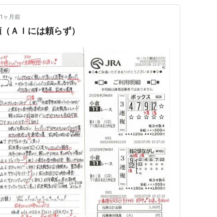
1ヶ月前
顧（ＡＩには頼らず）