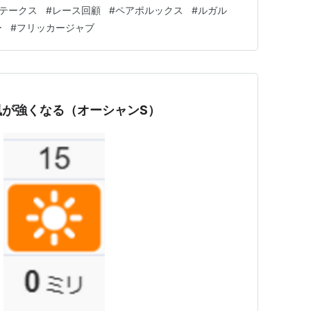
1 ペアポルックス 1:07.0 33.4 2 レイピア 1:07.0
テークス
#
レース回顧
#
ペアポルックス
#
ルガル
ー
#
フリッカージャブ
風が強くなる（オーシャンS）