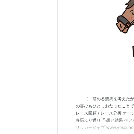
――（「溜める競馬を考えたが
の喜びもひとしおだったことでしょ
レース回顧 / レース分析 オーシ
各馬ふり返り 予想と結果 ペアポ
リッカージャブ www.yosounoho