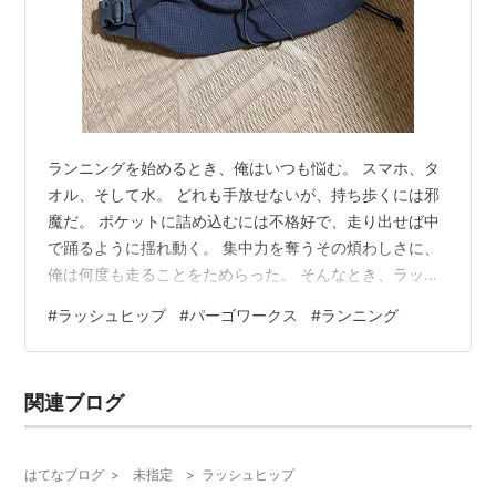
ランニングを始めるとき、俺はいつも悩む。 スマホ、タ
オル、そして水。 どれも手放せないが、持ち歩くには邪
魔だ。 ポケットに詰め込むには不格好で、走り出せば中
で踊るように揺れ動く。 集中力を奪うその煩わしさに、
俺は何度も走ることをためらった。 そんなとき、ラッシ
ュヒップという一品が目に留まった。 PaaGo WORKSの
#
ラッシュヒップ
#
パーゴワークス
#
ランニング
「揺れないランニングベルト」と聞いて、興味を惹かれ
た。 270ミリ×90ミリのストレッチメッシュ素材。 フィ
ット感と機能性を両立するためのダブルポケットが前後
関連ブログ
に配されている。 ベルトは63センチから100センチまで
のウエストに対応し、重量はわずか110グラム。 まるで
無駄がない。…
はてなブログ
>
未指定
>
ラッシュヒップ