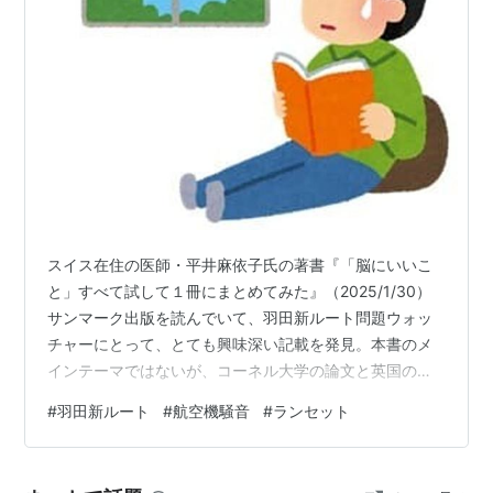
スイス在住の医師・平井麻依子氏の著書『「脳にいいこ
と」すべて試して１冊にまとめてみた』（2025/1/30）
サンマーク出版を読んでいて、羽田新ルート問題ウォッ
チャーにとって、とても興味深い記載を発見。本書のメ
インテーマではないが、コーネル大学の論文と英国の医
学誌「ランセット」の論文に係る記述だ。あらためて
#
羽田新ルート
#
航空機騒音
#
ランセット
「ランセット」の論文（英文）を調べてみると、「航空
機騒音の5dBの違いは、英国では2か月の読解力の遅れ、
オランダでは1か月の読解力の遅れに相当した」という衝