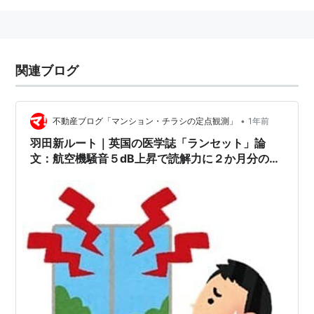
関連ブログ
•
不動産ブログ「マンション・チラシの定点観測」
1年前
羽田新ルート｜英国の医学誌「ランセット」論
文：航空機騒音５dB上昇で読解力に２か月分の遅
れ