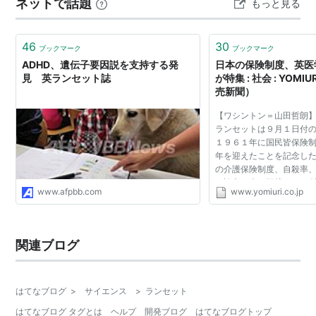
ネットで話題
もっと見る
撃的な調査結果が記されているのである。 もくじ 『「脳
にいいこと」すべて試して１冊にまとめてみた』での気
づき コーネル大学の論文：騒音が児…
46
30
ブックマーク
ブックマーク
ADHD、遺伝子要因説を支持する発
日本の保険制度、英医
見 英ランセット誌
が特集 : 社会 : YOMIU
売新聞）
【ワシントン＝山田哲朗
ランセットは９月１日付
１９６１年に国民皆保険
年を迎えたことを記念し
の介護保険制度、自殺率
の論文８本を掲載する。 
www.afpbb.com
www.yomiuri.co.jp
らは特集の論考で、国際
費で公平な保険制...
関連ブログ
はてなブログ
>
サイエンス
>
ランセット
はてなブログ タグとは
ヘルプ
開発ブログ
はてなブログトップ