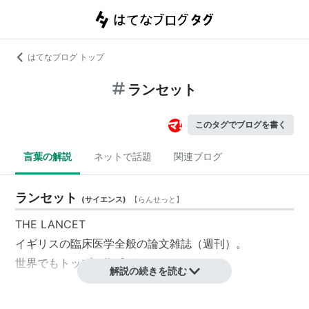
はてなブログ トップ
ランセット
このタグでブログを書く
言葉の解説
ネットで話題
関連ブログ
ランセット
(
サイエンス
)
【
らんせっと
】
THE LANCET
イギリスの臨床医学全般の論文雑誌（週刊）。
世界でもトップの権威がある。
解説の続きを読む