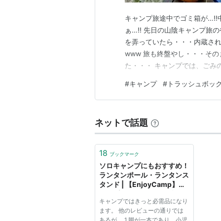
キャンプ旅途中でゴミ箱が…!!
ぁ…!! 先日の山陰キャンプ旅
を弄っていたら・・・内蔵さ
www 旅も終盤やし・・・そ
た・・・ キャンプでは、ごみ
なんですよね。 特に、ごみの
#
キャンプ
#
トラッシュボッ
に入れたままでは、サイト自体
即、Amazonで購入しました
ネットで話題
18
ブックマーク
ソロキャンプにもおすすめ！
ランタンポール・ランタンス
タンド | 【EnjoyCamp】キ
ャンプを楽しむための情報を
キャンプではきっと必需品になり
発信！
ます。 他のレビューの通りでは
あるが、 1.脚が一本であり、小児