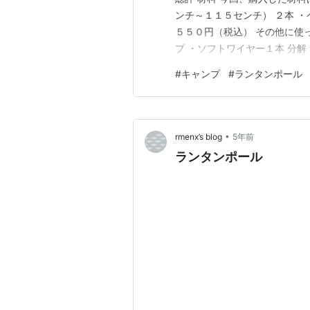
ンチ～１１５センチ） ２本 ・ペ
５５０円（税込） その他に使
プ ・ソフトワイヤー１本 分
プを外します キャップを外す
#
キャンプ
#
ランタンポール
固定しているみたいなので、回
の中はこんな風にな…
•
rmenx’s blog
5年前
ランタンポール