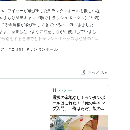
中の ワイヤーが飛び出した!! ランタンポールも欲しいな
のやまもり温泉キャンプ場でトラッシュボックス(ゴミ箱)
れてる金属板が飛び出してきているのに気づきました
のまま、怪我しないように注意しながら使用していまし
の分別をする意味でもトラッシュボックスは必須のギア
持ち帰りしなければならないキャンプ場の場合、レジ袋
クス
#
ゴミ箱
#
ランタンポール
の見栄えも整いませんしね。 ということで、帰宅後、
・・・蓋つきも…
もっと見る
11
ブックマーク
選択の余地なし！ランタンポ
ールはこれだ！「俺のキャン
プ入門」 - 俺はただ、飯の話
をしただけだよ。