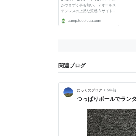
がつまずく事も無い。 2.オールス
テンレスの上品な質感 3.サイトの
地質を問わずガンガン打ち込める
camp.tocoluca.com
4.別売ランタンハンガーを新たに
複数取り付ければ、便利なマルチ
ハンガーとして役立つ 5.スノピに
しては良心的な価格 メリ...
関連ブログ
•
にっくのブログ
5年前
つっぱりポールでラン