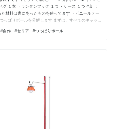
グ １本 ・ランタンフック １つ ・ケース １つ 合計：
った材料は家にあったものを使ってます ・ビニールテー
解 つっぱりポールを分解します まずは、すべてのキャッ
とこんな風になってます （ばね？どんな構造？） 締めて
#
自作
#
セリア
#
つっぱりポール
しならが引っ張ってみたら外れました つっぱりポール