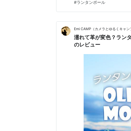
#
ランタンポール
ール コンパクト ランタンスタ
き 約…
Emi CAMP（カメラとゆるくキャ
濡れて革が変色？ランタンポール
のレビュー