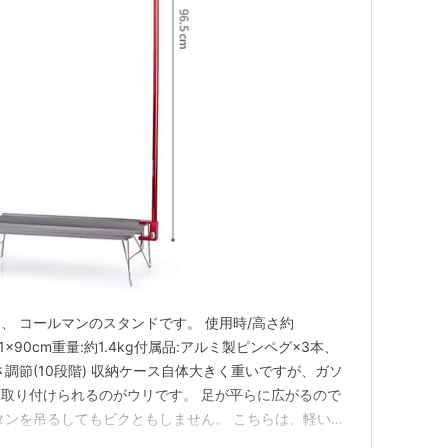
、 コールマンのスタンドです。 使用時/高さ約
11×90cm重量:約1.4kg付属品:アルミ製ピンペグ×3本、
調節(10段階) 収納ケース自体大きく重いですが、ガソ
取り付けられるのがウリです。 足が平らに広がるので
タンを吊るしてもビクともしません。 こちらは、軽いア
urehike 正規品 超軽量 アルミニウム合金製 ランタンポ