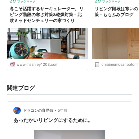
29
29
ブックマーク
ブックマーク
冬こそ活躍するサーキュレーター。リ
リビング階段は寒いの
ビング階段の寒さ対策&乾燥対策 - 北
策 - ももふみブログ
欧ミッドセンチュリーの家づくり
www.mashley1203.com
chibimomosanbotorr.
関連ブログ
•
ドラゴンの育児録
5年前
あったかいリビングにするために。