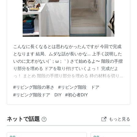
こんなに長くなるとは思わなかったんですが 今回で完成
となります 結局、ムダな話が長いかな… 上手く説明した
いのに文才がない(´；ω；｀) さて始めるよ〜 階段の手摺
り部分を埋める ドアを取り付けていくよっ！ 完成だよ
っ！ まとめ 階段の手摺り部分を埋める 枠の材料を切り
出した時に仮で組んだものをしっかりと固定作業してい
#
リビング階段の寒さ
#
リビング階段 ドア
きます 本来ならしっかりビス留めしたいのですが、 今後
#
リビング階段ドア DIY
#
初心者DIY
変化が（ソリとか歪み）あるかもしれませんし、ドアと
の兼ね合いも気になります そこで今回はあえて強力両面
テープで接着していきます これが正解で隙間を埋める効
ネットで話題
もっと見る
果もあって、意外とガッシリいきました 前回切った塩ビ
板を嵌め込んで、中央…