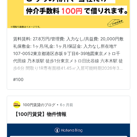
賃料賃料: 27.8万円/管理費: 入力なし/共益費: 20,000円敷
礼保敷金: 1ヶ月/礼金: 1ヶ月/保証金: 入力なし所在地〒
107-0052東京都港区赤坂９丁目6-39地図東京メトロ千
代田線 乃木坂駅 徒歩1分東京メトロ日比谷線 六本木駅 徒
歩6分 間取り1R専有面積41.45㎡入居可能時期2026年3月
下旬所在階18階階建地上19階, 地下2階建 建物種別マンシ
#
100
ョン築年数2004年8月(築21年)構造鉄筋コンクリート総
戸数68戸賃貸借契約区分普通借家賃貸借契約期間2年間
解約予告2ヶ月前更新・再契約可否更新可主要採光面北東
•
向き内見開始日即内見可 設備・詳細建物設備エレベータ
100円賃貸のブログ
6ヶ月前
ー / 駐…
【100円賃貸】物件情報