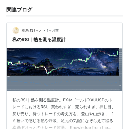
関連ブログ
•
幸運ぽけっと
1ヶ月前
私のRSI｜熱を測る温度計
私のRSI｜熱を測る温度計。FXやゴールドXAUUSDのト
レードにおけるRSI、買われすぎ、売られすぎ、押し目、
戻り売り、待つトレードの考え方を、登山や山歩き、ゴ
ミ拾いで感じる熱や呼吸、足元の気配になぞらえて綴る
幸運ぽけっとのトレード哲学。 Knowledge from the