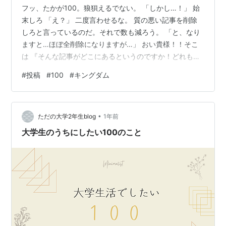
フッ、たかが100。狼狽えるでない。 「しかし…！」 始
末しろ 「え？」 二度言わせるな。 質の悪い記事を削除
しろと言っているのだ。それで数も減ろう。 「と、なり
ますと…ほぼ全削除になりますが…」 おい貴様！！そこ
は 『そんな記事がどこにあるというのですか！どれも最
上級、いや国宝級の記事ばかりです！』 て言うところや
#
投稿
#
100
#
キングダム
ろ！？ 「も、申し訳ございません！！（めんどく
さ！！）」 あ～もうやる気無くしたわ～。 とはいえ、飽
きっぽい私がこれ程の数をよく書けたものだ。すごくな
•
い？ 「はい、感服いたしました！」 雨だれ石を穿つ。っ
ただの大学2年生blog
1年前
て言うし？やっぱ書き続けることは大事やな。 「全くも
大学生のうちにしたい100のこと
ってその通りです！（大した…