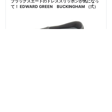
ブラックスエードのドレススリッポンが気になっ
のグループ ラン…
て！ EDWARD GREEN BUCKINGHAM （弍）