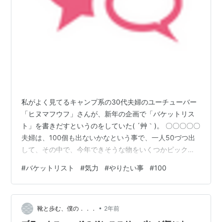
私がよく見てるキャンプ系の30代夫婦のユーチューバー
「ヒヌマフウフ」さんが、新年の企画で「バケットリス
ト」を書きだすというのをしていた( ´艸｀)。 〇〇〇〇〇
夫婦は、100個も出ないかなという事で、一人50づつ出
して、その中で、今年できそうな物をいくつかピックア
ップしていた。 〇〇〇〇〇 人生のその時々によって、や
#
バケットリスト
#
気力
#
やりたい事
#
100
りたい事やできる事は変わってくるのでしょうけど。 こ
この所、とほうに暮れているというような心情になって
いて、気力が低下気味です。相方と、バケットリスト書
•
いてみようかな( ´艸｀) ランキング参加中【公式】2024
靴と歩む、僕の．．．
2年前
年開設ブログ ランキング参加中雑談・日記を書きたい人