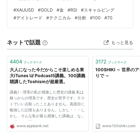
Mountain. 私のRSI 熱を測る温度計 朝の山道はまだ少し
#
XAUUSD
#
GOLD
#
金
#
RSI
#
スキャルピング
冷たい 草の先に露が残り 鳥の声も遠くから聞こえる 歩
#
デイトレード
#
テクニカル
#
分析
#
100
#
70
き始めると体の奥に小さな熱が灯る 坂が続けば息は上が
り 陽が差せば頬が熱くなる でも熱いからといって 急い
で進めば足元の石につまずいてしまう ゴミ拾いをしてい
ネットで話題
もっと見る
るとよくわかる 勢いよく歩く時ほど小さな紙…
4404
3172
ブックマーク
ブックマーク
大人になった今だからこそ楽しめる東
100SHIKI ～ 世界
大iTunes U/ Podcast5講義。100講義
りで ～
聴講したToshismが超厳選。
講義1：理系の私が感激した歴史の講義 私は
根っからの理系です。歴史が苦手です。テス
トでいい点取ったことありません。真面目に
勉強した記憶もありません。しかし・・・し
かし、そんな私が最も感激した講義は、なに
を隠そう「歴史」でした。 シリーズ名：
www.appbank.net
www.100shiki.com
2006年「社会の形成」iTunes U リンク／
Podcast リンク 教授／テ...