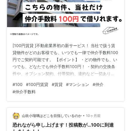
[100円賃貸 ]不動産業界初の新サービス！ 当社で扱う賃
貸物件がどのお客様でも、いつでも一律で仲介手数料100
円でご契約可能です。 【ポイント】 ・どの物件でも、い
つでも、どなたでも仲介手数料100円！ ・契約の交換条
件や、オプション契約、付帯契約、違約など一切ありま
せん！ ・お好きな物件をご自身で納得いくまで探せま
#
100
#
100円賃貸
#
賃貸
#
マンション
#
仲介
す、強引な接客なども一切ありません！
#
仲介手数料
https://100en.net (100円賃貸サイト) #100円賃貸#不動
産#賃貸#新生活#安心契約#マンション#インテリア#ひ
とり暮らし#お部屋探し#引越し#賃貸マンション#不動産
女子
•
山吹小瑠璃はどこを目指しているのか
10ヶ月前
恐れながら申し上げます！投稿数が…100に到達