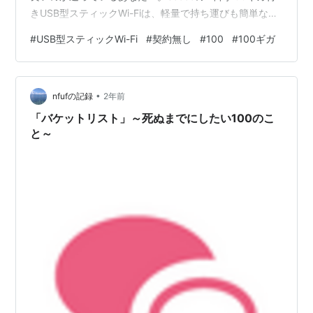
きUSB型スティックWi-Fiは、軽量で持ち運びも簡単な
上、データ容量がしっかりと確保されています。この記
#
USB型スティックWi-Fi
#
契約無し
#
100
#
100ギガ
事では、ecocoのUSB型スティックWi-Fiの魅力や選び
方、さらにはおすすめポイントについて詳しくご紹介し
ます。」 ecocoのUSB型スティックWi-Fiの魅力とは？ 1.
•
コンパクトで持ち運びが簡単 ecocoのUSB型スティック
nfufの記録
2年前
Wi-Fiは、ポケット…
「バケットリスト」～死ぬまでにしたい100のこ
と～