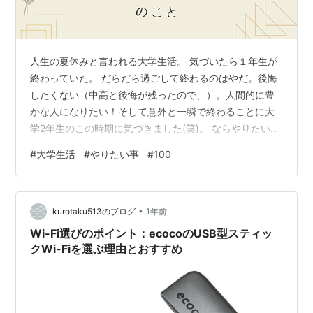
人生の夏休みと言われる大学生活。 気づいたら１年生が
終わっていた。 だらだら過ごして終わるのはやだ。後悔
したくない（中高と後悔が残ったので、）。人間的に豊
かな人になりたい！そして意外と一瞬で終わることに大
学2年生のこの時期に気づきました(笑)。 ならやりたい事
をとことんやろうじゃないかーということでしたいこと
#
大学生活
#
やりたい事
#
100
を100個決めました！！ そしたら最初164個もしたいこ
とがでてきて絞るのが大変でした、、（そのため時々２
つまとめたでしょ！っていうのがでてきますが大目に見
•
てください😢） 学び・スキル 人間関係 大学生っぽいこ
kurotaku513のブログ
1年前
と 非日常体験 自己成長・挑戦 表現・発信 働く・社会を
Wi-Fi選びのポイント：ecocoのUSB型スティッ
知る 趣味 最後に まと…
クWi-Fiを選ぶ理由とおすすめ