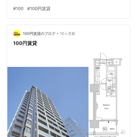
川県横浜市鶴見区仲通２丁目６２－３ アークプラザ読売
#
100
#
100円賃貸
ランド前 | 100円賃貸 | 神奈川県川崎市麻生区高石３丁目
３６－４ [100円賃貸 ]不動産業界初の新サービス！ 当社
で扱う賃貸物件がどのお客様でも、いつでも一律で仲介
•
手数料100円でご契約可能です。 【ポイント】 ・どの物
100円賃貸のブログ
10ヶ月前
件でも、いつでも、…
100円賃貸