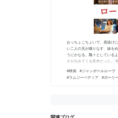
おっちょこちょいで、底抜け
い二人の兄が織りなす、妹を
うにかなる。飄々としている
さが沁みてくる良作だった。 
#
映画
#
ジャンポールルーヴ
#
ラムジーベディア
#
ポーリ
関連ブログ