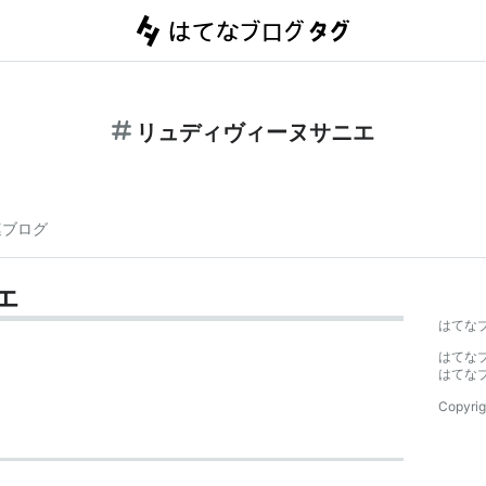
リュディヴィーヌサニエ
連ブログ
エ
はてな
はてな
はてな
Copyrig