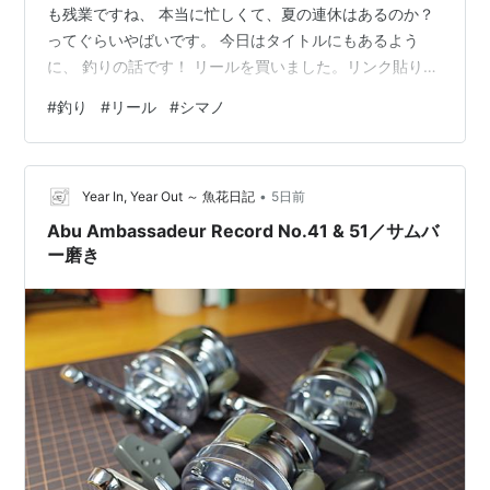
も残業ですね、 本当に忙しくて、夏の連休はあるのか？
ってぐらいやばいです。 今日はタイトルにもあるよう
に、 釣りの話です！ リールを買いました。リンク貼りま
すね。 シマノ(SHIMANO) リール 19 FX 1000 2号 100m
#
釣り
#
リール
#
シマノ
糸付 新品価格￥2,114から(2026/8/5 22:16時点) シマノ
の１番安いリールを買いました！ なんで購入したかと言
いますと、 釣り動画見てたら、ダイソーの竿 使ってる人
•
が多くて、欲しくなったので、 ダイソーの竿用に買い足
Year In, Year Out ～ 魚花日記
5日前
しました！ 来週ど…
Abu Ambassadeur Record No.41 & 51／サムバ
ー磨き