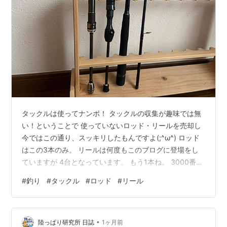
タックルは使ってナンボ！ タックルの収集が趣味では無
い！ということで 使っていないロッド・リールを売却し
今ではこの通り、スッキリしたもんですよ(;^ω^) ロッド
はこの3本のみ。 リールは何度もこのブログに登場をし
ていますが 4台となっています。 もう1本ね。 3000番リ
ール用のロッドがあっても。 と思うんですけど あくまで
#
釣り
#
タックル
#
ロッド
#
リール
もワタシの主はライトゲーム・アジングなので 3000番
用のロッドはね。 欲しいロッドが無いっていうのもあり
ますが イマイチ購入に躊躇ってしまう部分がありまして
•
(;^ω^) 所有しているタックルはロッド3本 リール4台なん
陸っぱり研究所 日誌
1ヶ月前