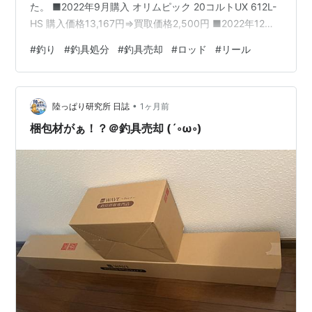
た。 ■2022年9月購入 オリムピック 20コルトUX 612L-
HS 購入価格13,167円⇒買取価格2,500円 ■2022年12月
購入 ダイワ シーバスハンターX 96ML 購入価格7,700円
#
釣り
#
釣具処分
#
釣具売却
#
ロッド
#
リール
⇒買取価格1,000円 ■2023年9月購入 ダイワ 23月下美人
LT2000S 購入価格21,307円⇒買取価格4,500円 以上 買
取価格合計は8,000円でした。 シーバスハンターX 今思
•
うと7,700円で買った物だったんですねー。 1…
陸っぱり研究所 日誌
1ヶ月前
梱包材がぁ！？＠釣具売却 (´◦ω◦)