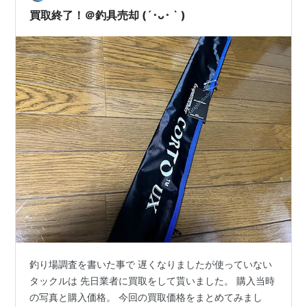
ですけど 3000番のリールに使っているロッドは …
買取終了！＠釣具売却 (´･ᴗ･ ` )
釣り場調査を書いた事で 遅くなりましたが使っていない
タックルは 先日業者に買取をして貰いました。 購入当時
の写真と購入価格。 今回の買取価格をまとめてみまし