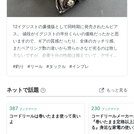
Grande Vitesse） で約60分、英国の首都ロンドンから
ユーロスター
（Eurostar） で約100分、ベルギーの首
都ブリュッセルから
タリス
（Thalys） で約40分という
12イグジストの廉価版として同時期に発売されたルビア
高速鉄道の要所となっている。そのため1980年代以降
ス。 値段がイグジストの半分くらいの価格だったかと思
は交通の要所として、また英仏海峡トンネル （英：The
いますので、ギアの質感だったり、全体のカッチリ感、
Channel Tunnel, 仏：Le tunnel sous la Manche） など
またベアリング数の違いから滑らかさなど劣るのは致し
大型施設の下、サービス業が盛んな都市となった。
方ないですが、必要十分の性能は備えていて、デザイン
のクセのなさからカスタムするのに凄く良く、ワタシは
#
釣り
#
リール
#
タックル
#
インプレ
サッカークラブ 「
LOSCリール
（Lille Olympique
実質4台所有していました。 2500番台のノーマルギアと
Sporting Club）」 の本拠地でもある。
ハイギアを各1台、2000番ハイギアを1台、1000番を1
台。 内2500番のハイギアは壊してしまい、現在部品取り
ネットで話題
もっと見る
用として所有はしていますが、使えるのは写真の3台とな
っています。 ワタシは純正のスプールデザインがあまり
好きではないので、これ…
387
230
ブックマーク
ブックマーク
コードリールは巻いたまま使って良い
コードリールメーカー
よ
『巻いたまま定格以上
る』身近な家電の使い