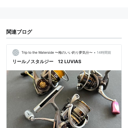
部分の呼称。ドラムとも呼ばれる。
リール
(
地理
)
【
りーる
】
Lille
関連ブログ
フランス北部ベルギーとの国境に接し、
ノール＝パ・
•
Trip to the Waterside 〜梅のいい釣り夢気分〜
14時間前
ド・カレー地域圏
（Nord-Pas-de-Calais） の首府であ
リールノスタルジー 12 LUVIAS
り、
ノール県
（Département du Nord） の県庁所在
地。人口約22万人で、13世紀よりフランドル伯領内の
都市として毛織物等で栄え、2004年の欧州文化首都に
選ばれた。陸軍軍人で政治家・元大統領の
シャルル・
ド・ゴール
（Charles André Joseph Pierre-Marie de
Gaulle） の出生地でもある。
近年では、高速鉄道で首都パリから
TGV
（Train à