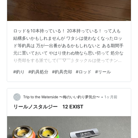
ロッドを10本持っている！ 20本持っている！ って人も
結構多いかもしれませんが ワタシは使わなくなったロッ
ド等釣具は 万が一出番があるかもしれないと ある期間手
元に置いておいて やはり使わぬ物なら思い切って 処分な
り売却をする派でして(￣▽￣;) タックルは使ってナンボ
だと思っているので もし他の人で使いたいという需要が
#
釣り
#
釣具処分
#
釣具売却
#
ロッド
#
リール
あるのなら その人に使ってもらった方がイイだろうな
ぁ。 なんて思うワケですよ。 ってなことで先に書きまし
たが コチラを売却の為、業者に依頼をし 送る為の梱包材
•
が届いております。 小さい箱は今回売却をするリール。
Trip to the Waterside 〜梅のいい釣り夢気分〜
1ヶ月前
細長い方はロッド用の段ボールとなります。 小さい箱の
リールノスタルジー 12 EXIST
方は リール…