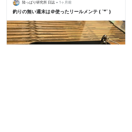
•
好きなので、このスプールを12ルビアスや11カルディア
陸っぱり研究所 日誌
1ヶ月前
に着けて使ったりもしています。 もう10年以上前のモデ
釣りの無い週末は＠使ったリールメンテ ( ˙꒳˙ )
ルですので、ギア部…
釣り場調査お疲れ休みの週末は 金曜日に使ったリール こ
ちらのプチメンテを。 釣り場調査が終わり現地で水洗い