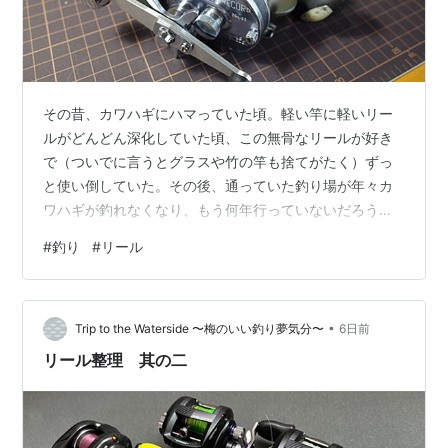
その昔、カワハギにハマっていた頃。軽い竿に軽いリー
ルがどんどん深化していた頃、この無骨なリールが好き
で（ついでに言うとグラスや竹の竿も捨てがたく）ずっ
と使い倒していた。その後、通っていた釣り場が年々カ
ワハギが釣れなくなり、もう何年行っていないだろう。
ほどなく東京湾のライトタックル（LT）のアジが楽しく
#
釣り
#
リール
なり、それはそれでまた別のAbu（5601 C4 と 4601
C3）を使っていたのだが、久しぶりに押入れの引き出し
を覗いてみると、一番古くから持っている Record 51 の
•
2台と、Record 41、どちらも触ると何だかどこかがベト
Trip to the Waterside 〜梅のいい釣り夢気分〜
6日前
ベトする。それに気づいてからももう何年も経ってしま
リール整理 其の二
ったが、…