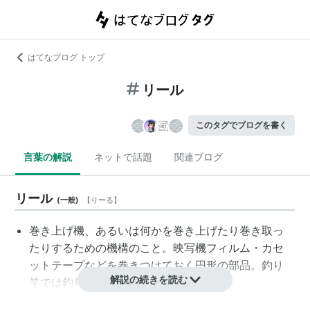
はてなブログ トップ
リール
このタグでブログを書く
言葉の解説
ネットで話題
関連ブログ
リール
(
一般
)
【
りーる
】
巻き上げ機、あるいは何かを巻き上げたり巻き取っ
たりするための機構のこと。映写機フィルム・カセ
ットテープなどを巻きつけておく円形の部品。釣り
解説の続きを読む
竿では釣り糸を巻き取るための部分。
パチスロ機において、絵柄が描かれていて回転する