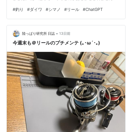
あくまでもChatGPTにより作成されたものです。 ワタシ
#
釣り
#
ダイワ
#
シマノ
#
リール
#
ChatGPT
に抗議はお止めください（責任逃れ）(;^_^A 確かにシマノ
は巻き心地が軽く そして強いボディのイメージがありま
すよね。 ダイワは軽くつくられている。ってイメージ
•
が。 どちらも世界に誇る技術を持つ 2大メーカーには間
陸っぱり研究所 日誌
13日前
違いないので どっちを選ぶかは 好みの問題なんでしょ
今週末も＠リールのプチメンテ (｡･ω´･｡)
う…