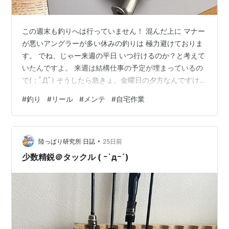
この週末も釣りへは行っていません！ 混んだ上に マナー
が悪いアングラーが多い休みの釣りは 極力避けておりま
す。 でね、じゃー来週の平日 いつ行けるのか？と考えて
いたんですよ。 来週は結構仕事の予定が埋まっているの
で(；ﾟДﾟ) そうしたら急きょ、金曜日の夕方なんですけど
電話が入りまた静岡へ 行かねばならない用事が出来まし
#
釣り
#
リール
#
メンテ
#
自宅作業
た。 急な予定は本来であれば「ゲッ！」となるところ 静
岡＝海あり県の用事 なので、ウェルカムですよヽ(o＾▽
＾o)ノ 渡りに船でした。 他の用事があっても 何がなんで
•
も静岡の用事には優先的に行きますよ！ なので次回は明
陸っぱり研究所 日誌
25日前
日！27日の月曜日 釣り場調査を朝行ってから 仕事をこな
少数精鋭＠タックル ( ｰ`дｰ´)
し…