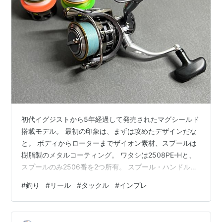
初代イグジストから5年経過して発売されたマグシールド
搭載モデル。 最初の印象は、まずは攻めたデザインだな
と。 ボディからローターまでザイオン素材、スプールは
樹脂製のメタルコーティング。 ワタシは2508PE-Hと、
スプールのみ2506番を2つ所有。 スプール・ハンドルと
かなりブランキングされているのと、エンジンプレート
#
釣り
#
リール
#
タックル
#
インプレ
部分なども含めて、好みが分かれるだろうメカニカルな
デザイン。 マグシールド部分はカーボン調で、ワタシ的
にはこのデザインは結構好きです。 スプールデザインも