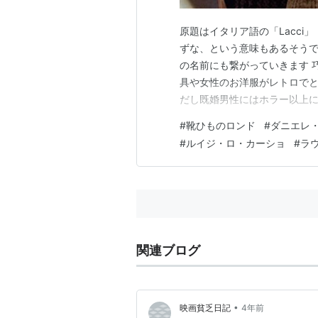
原題はイタリア語の「Lacci
ずな、という意味もあるそうです 
の名前にも繋がっていきます 
具や女性のお洋服がレトロでと
だし既婚男性にはホラー以上に
で暮らす4人家族 アルドはロ
#
靴ひものロンド
#
ダニエレ
ダ（小言が多い）と些細な喧嘩
#
ルイジ・ロ・カーショ
#
ラ
しまいます ヴァンダが「…
関連ブログ
•
映画貧乏日記
4年前