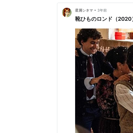
•
星屑シネマ
3年前
靴ひものロンド（2020