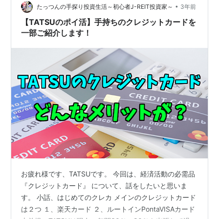
•
ているのは南アルプスですね。 もし自宅からこんな景色
たっつんの手探り投資生活～初心者J-REIT投資家～
3年前
が見えたら定点観測してしまいそうです…
【TATSUのポイ活】手持ちのクレジットカードを
一部ご紹介します！
お疲れ様です、TATSUです。 今回は、経済活動の必需品
『クレジットカード』 について、話をしたいと思いま
す。 小話、はじめてのクレカ メインのクレジットカード
は２つ １、楽天カード ２、ルートインPontaVISAカード