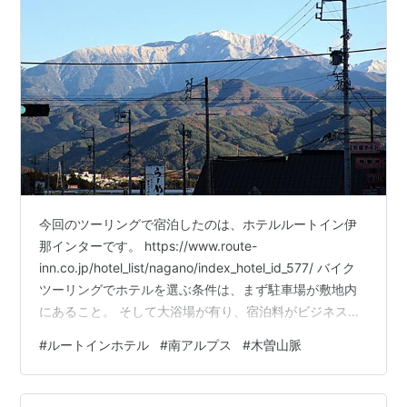
今回のツーリングで宿泊したのは、ホテルルートイン伊
那インターです。 https://www.route-
inn.co.jp/hotel_list/nagano/index_hotel_id_577/ バイク
ツーリングでホテルを選ぶ条件は、まず駐車場が敷地内
にあること。 そして大浴場が有り、宿泊料がビジネスホ
テルレベルであることです。 この条件で探すとルートイ
#
ルートインホテル
#
南アルプス
#
木曽山脈
ンを選ぶことが多いです。 さてホテルからの絶景です
が、上の写真はホテルを出て近所のコンビニに買い物に
行く時に撮りました。 南東側を撮っていますから、見え