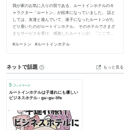
我が家のお気に入りの宿である、ルートインホテルのキ
ャラクター「ルートン」が絵本になっていました。 話と
しては、友達と遊んでいて、迷子になったルートンがた
どり着いたのがルートインホテル。 そのホテルでさまざ
まなサービスを受け、感激したルートンが、「ここで働
いたい」と申し出た・・・ということです。 いろいろ突
#
ルートン
#
ルートインホテル
っ込みどころはあるのですが・・・え～話やなぁ（笑）
なんで、我が家はルートインホテルがお気に入りかと言
うと・・・ ・リーズナブルな価格 ・ほどほど広さ ・駐
ネットで話題
もっと見る
車場完備 ・大浴場がある 特に、後の２つがでかいです。
（私がホテルの部屋の小さなユニットバスが嫌いなの
で・・・）
5
ブックマーク
ルートインホテルは子連れにも優しい
ビジネスホテル - gu-gu-life