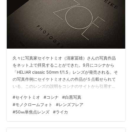
久々に写真家セイケトミオ（清家冨雄）さんの写真作品
をネット上で拝見することができた。9月にコシナから
「HELIAR classic 50mm f/1.5」レンズが発売される。そ
の写真作例にセイケトミオさんの作品が５点載せられて
いる。このレンズの説明をコシナのサイトから引用す
る。 レンズ構成はヘリアタイプをベースとする3群６枚
#
セイケトミオ
#
コシナ
#
白黒写真
で、F1.5の大口径を実現。現代レンズにないクラシカル
#
モノクロームフォト
#
レンズフレア
な写りを追求し、あえて各種の収差を表出させる光学設
#
50㎜単焦点レンズ
#
ライカ
計を採用しています。飛び道具的ではなく飽きのこない
ボケ味に加え、残存させたコマフレアとレンズへのシン
グルコーティング仕上げにより、極めて個性的な絞り開