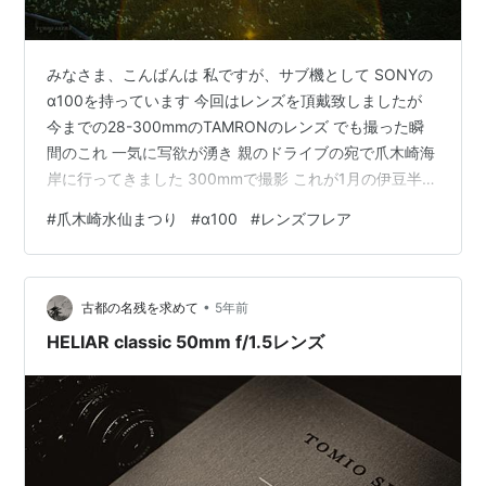
みなさま、こんばんは 私ですが、サブ機として SONYの
α100を持っています 今回はレンズを頂戴致しましたが
今までの28-300mmのTAMRONのレンズ でも撮った瞬
間のこれ 一気に写欲が湧き 親のドライブの宛で爪木崎海
岸に行ってきました 300mmで撮影 これが1月の伊豆半島
です 爪木崎海岸は水仙の群生地であり それとともにアロ
#
爪木崎水仙まつり
#
α100
#
レンズフレア
エの群生地でもあり この時期は独特の花を咲かせます こ
のレンズで一番驚いたことが下の写真 好みが分かれそう
ですが ものすごいレンズフレア SF作品の一幕の様な感じ
•
です
古都の名残を求めて
5年前
HELIAR classic 50mm f/1.5レンズ