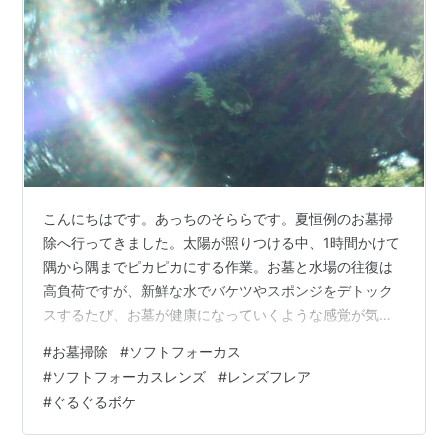
こんにちはです。あっちのそららです。夏恒例のお墓掃
除へ行ってきました。太陽が照りつける中、1時間かけて
隅から隅までピカピカにする作業。お墓と水場の往復は
高負荷ですが、新鮮な水でバケツやスポンジをデトック
スするたび、お墓が健康になっていくような感覚が気持
ちいい。過集中で、気づかぬうちに熱中症という可能性
#
お墓掃除
#
ソフトフォーカス
もあったので、合間での休憩を心がけて。 億劫な肉体労
#
ソフトフォーカスレンズ
#
レンズフレア
働ではない。季節限定イベントである。 ランキング参加
#
ぐるぐるボケ
中写真・カメラ