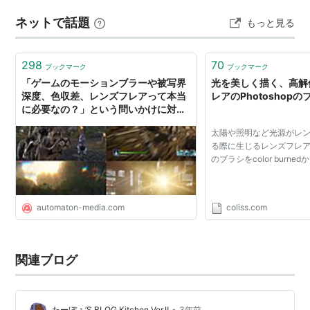
ネットで話題
もっと見る
298
70
ブックマーク
ブックマーク
「ゲームのモーションブラーや被写界
光を美しく描く、高解
深度、色収差、レンズフレアって本当
レアのPhotoshopの
に必要なの？」という問いかけに対し
て知見集まる。それぞれの演出がもた
太陽や照明など光源がレ
らす効果とは - AUTOMATON
る際に生じるレンズフレアを描
のブラシをcolor burn
automaton-media.com
coliss.com
関連ブログ
•
たーぼぅ’S BLOG Kitchen Ver.Ⅱ
3年前