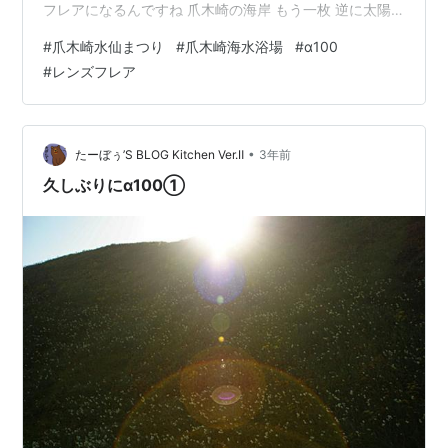
フレアになるんですね 爪木崎の海岸 もう一枚 逆に太陽
を狙ってみましたが 大きな光芒になることなく ですぐこ
#
爪木崎水仙まつり
#
爪木崎海水浴場
#
α100
んな感じになります でも味があっていいかなと
#
レンズフレア
•
たーぼぅ’S BLOG Kitchen Ver.Ⅱ
3年前
久しぶりにα100①