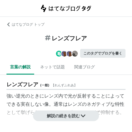
はてなブログ トップ
レンズフレア
このタグでブログを書く
言葉の解説
ネットで話題
関連ブログ
レンズフレア
(
一般
)
【
れんずふれあ
】
強い逆光のときにレンズ内で光が反射することによって
できる実在しない像。通常はレンズのネガティブな特性
として挙げられるので、レンズフードなどで抑制する。
解説の続きを読む