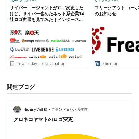
ブックマーク
ブックマーク
サイバーエージェントがロゴ変更した
フリークアウト コー
けど、サイバー含めたネット系企業14
のお知らせ
社ロゴ変遷を見てみた｜インターネッ
ト界隈の事を調べるお
takanoridayo.blog.shinobi.jp
prtimes.jp
関連ブログ
•
Nishinyの商標・ブランド日記
5年前
クロネコヤマトのロゴ変更