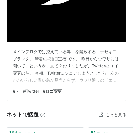
メインブログでは控えている毒舌を開放する、ナゼキニ
ブラック。 筆者の#猫目宝石 です。 昨日からウワサには
聞いて、というか、見て？おりましたが、Twitterのロゴ
変更の件。 今朝、Twitterにシェアしようとしたら、あの
かわいらしい青い鳥が見当たらず、ウワサ通りの「エッ
クス」のロゴが目に留まりました↓ www.jiji.com カッコ
#
ｘ
#
Twitter
#
ロゴ変更
悪。 暫定なのかな。 とんちも何も効いていない。 ロゴ
変更に特に反対はしませんが、長年親しまれていたデザ
インを変える以上はもうちょっと、おお！と思えるもの
ネットで話題
もっと見る
にしてほしかった。 期待が大きすぎたのかなー。 日本で
は、やたらに企業の名前やロゴ変更が行われているけれ
ど…
184
61