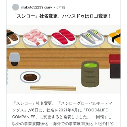
ので、世界に羽ばたく可能性大です（笑） 「アマゾン」
•
は矢印でＡ→Ｚ、「すべての商品をお届けします。」の
makoto5223’s diary
6年前
象徴。笑顔に見えるあのロゴ、最高です！ 「アップル」
「スシロー」社名変更。ハウスドゥはロゴ変更！
はかじってあるリンゴで、「…
「スシロー」社名変更。 「スシローグローバルホーディ
ングス」が6日に、社名を2021年4月に「FOOD&LIFE
COMPANIES」に変更すると発表しました。 ・回転すし
以外の事業展開強化 ・海外での事業展開強化 上記の目的