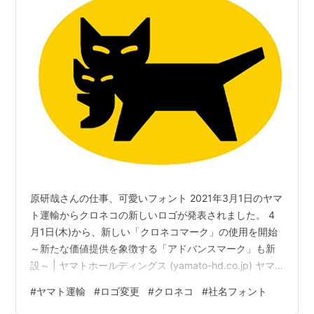
原研哉さんの仕事、可愛いフォント 2021年3月1日のヤマ
ト運輸からクロネコの新しいロゴが発表されました。 4
月1日(木)から、新しい「クロネコマーク」の使用を開始
～新たな価値提供を象徴する「アドバンスマーク」も新
設～ | ヤマトホールディングス (yamato-hd.co.jp) ヤマ
ト運輸の新ロゴ また、社名のフォントが作られたようで
#
ヤマト運輸
#
ロゴ変更
#
クロネコ
#
社名フォント
す。 社名フォント そのほか、白、黒、黄色、グレーを使