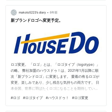
った、カラーパレットもあります。 カラーパレット 少し
変わったところでは、アドバンスマークというものを新
•
しいコーポレートブランドのクロネコマークとは別に作
makoto5223’s diary
6年前
っているところです。 アドバンスマーク また、ブラン…
新ブランドロゴへ変更予定。
ロゴ変更。 「ロゴ」とは、「ロゴタイプ（logotype）」
の略。 弊社加盟のハウスドゥ！は、2021年1月以降に順
次「新ブランドロゴ」に変更します。 愛着の有るロゴが
変更、楽しみであり、少し残念な気持ちの両方です。 日
本全国、世界に羽ばたくロゴになることを期待していま
す。 「アマゾン」「アップル」「マクドナルド」「ル
#
ロゴ
#
ロゴタイプ
#
ハウスドゥ！
#
ロゴ変更
イ・ヴィトン」「ベンツ」など、みんな知ってる「ロ
ゴ」有りますよね。 「ハウスドゥ！」も同じカタカナな