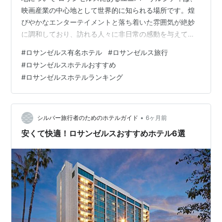
映画産業の中心地として世界的に知られる場所です。煌
びやかなエンターテイメントと落ち着いた雰囲気が絶妙
に調和しており、訪れる人々に非日常の感動を与えてく
れます。日中はユニバーサル・スタジオ・ハリウッドで
#
ロサンゼルス有名ホテル
#
ロサンゼルス旅行
映画の世界に浸り、夕暮れ時にはシティウォークで食事
#
ロサンゼルスホテルおすすめ
やショッピングを楽しむなど、一日を通して多彩な過ご
#
ロサンゼルスホテルランキング
し方ができるのが魅力です。 現地の文化 ロサンゼルスの
文化は、映画とアート、そして多様な食文化が織りなす
独特のものです。特にユニバーサルシティでは、ハリウ
ッドの華やかな歴史を肌で感じられます。映画…
•
シルバー旅行者のためのホテルガイド
6ヶ月前
安くて快適！ロサンゼルスおすすめホテル6選