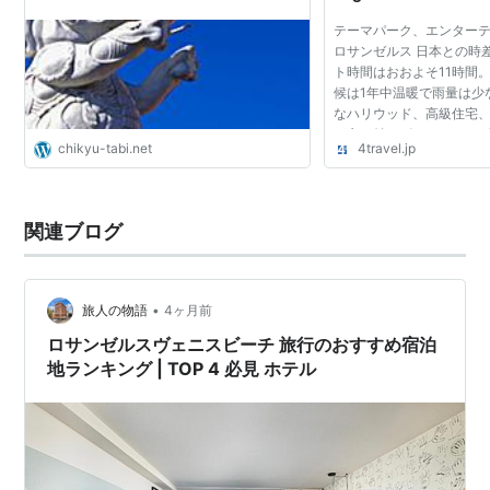
テーマパーク、エンター
ロサンゼルス 日本との時
ト時間はおおよそ11時間
候は1年中温暖で雨量は少
なハリウッド、高級住宅
が立ち並ぶビバリーヒル
chikyu-tabi.net
4travel.jp
名なビーチ、サンタモニ
他に、ディズニー...
関連ブログ
•
旅人の物語
4ヶ月前
ロサンゼルスヴェニスビーチ 旅行のおすすめ宿泊
地ランキング | TOP 4 必見 ホテル