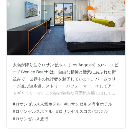
太陽が降り注ぐロサンゼルス（Los Angeles）のベニスビ
ーチ(Venice Beach)は、自由な精神と活気にあふれた街
並みで、世界中の旅行者を魅了しています。パームツリ
ーが並ぶ遊歩道、ストリートパフォーマー、そしてアー
トギャラリーが、この街の独特な雰囲気を醸し出してい
ます。そんなベニスビーチ(Venice Beach)での滞在を、
#
ロサンゼルス人気ホテル
#
ロサンゼルス有名ホテル
より特別なものにする厳選されたホテルをご紹介いたし
#
ロサンゼルスホテル
#
ロサンゼルスコスパホテル
ます。 確実な価格保証！ Agoda 最安値で安心予約
#
ロサンゼルス旅行
Agodaは最低価格保障制で旅行客が安心して宿を予約で
きるようサポートします。 そのため、旅行の準備をする