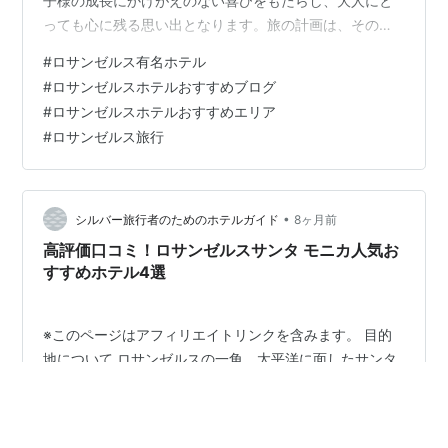
子様の成長にかけがえのない喜びをもたらし、大人にと
っても心に残る思い出となります。旅の計画は、その期
待感をさらに高める大切なステップです。特に宿泊先の
#
ロサンゼルス有名ホテル
選択は、旅全体の快適さを左右する要素であり、慎重に
#
ロサンゼルスホテルおすすめブログ
選びたいと考える方が多いでしょう。 旅の目的地につい
#
ロサンゼルスホテルおすすめエリア
て 太陽が降り注ぐ南カリフォルニアのロサンゼルスは、
#
ロサンゼルス旅行
その多様な魅力で訪れる人々を惹きつけます。特にロン
グビーチエリアは、美しい海岸線と都市の活気が融合し
た、家族旅行に最適な目的地として知られていま…
•
シルバー旅行者のためのホテルガイド
8ヶ月前
高評価口コミ！ロサンゼルスサンタ モニカ人気お
すすめホテル4選