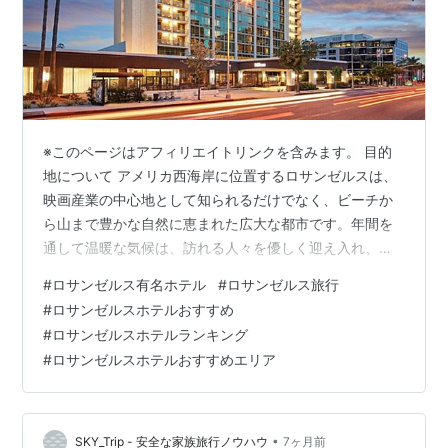
※このページはアフィリエイトリンクを含みます。 目的
地について アメリカ西海岸に位置するロサンゼルスは、
映画産業の中心地として知られるだけでなく、ビーチか
ら山まで豊かな自然に恵まれた広大な都市です。年間を
通して温暖な気候は、訪れる人々を優しく迎え入れ、
様々なアクティビティや文化体験を提供します。広大な
#
ロサンゼルス有名ホテル
#
ロサンゼルス旅行
都市をゆったりと巡りながら、この土地ならではの発見
#
ロサンゼルスホテルおすすめ
を楽しむ旅は、きっと忘れがたい思い出となることでし
#
ロサンゼルスホテルランキング
ょう。 現地の文化 ロサンゼルスは、多様な文化が息づく
#
ロサンゼルスホテルおすすめエリア
都市として知られています。ハリウッドの映画文化はも
ちろん、リトル・トーキョーやチャイナタウン、オルベ
ラ街など、様々な人々の歴史と伝統が街のあちこ…
•
SKY_Trip - 安全な家族旅行ノウハウ
7ヶ月前