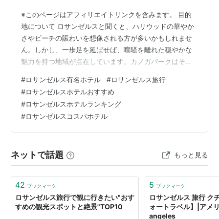
※このページはアフィリエイトリンクを含みます。 目的
地について ロサンゼルスと聞くと、ハリウッドの華やか
さやビーチの賑わいを想像される方が多いかもしれませ
ん。しかし、一歩足を延ばせば、喧騒を離れた穏やかな
魅力を持つ地域が点在しています。カノガパークはその
一つで、自然豊かな環境と地域に根差した文化が息づ
#
ロサンゼルス有名ホテル
#
ロサンゼルス旅行
く、落ち着いた滞在を求める方にぴったりの場所です。
#
ロサンゼルスホテルおすすめ
ここでは、都会の刺激と静寂な安らぎが絶妙に融合して
#
ロサンゼルスホテルランキング
います。 現地の文化 カノガパークは、多様な文化が交錯
#
ロサンゼルスコスパホテル
するロサンゼルスの中でも、特に地域コミュニティの温
かさを感じさせる場所です。地元の市場を散策したり、
家族経営のレストランで本場の味に舌鼓を打った…
ネットで話題
もっと見る
42
5
ブックマーク
ブックマーク
ロサンゼルス旅行で観に行きたい"おす
ロサンゼルス 旅行 ク
すめの観光スポットと絶景"TOP10
ォートラベル】|アメリカ
angeles