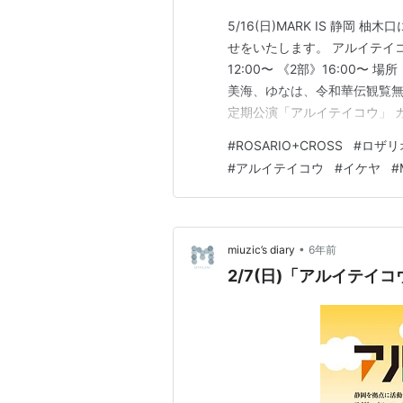
5/16(日)MARK IS 静岡 
せをいたします。 アルイテイコウ 
12:00〜 《2部》16:00〜 場
美海、ゆなは、令和華伝観覧無
定期公演「アルイテイコウ」 ガイドライ
「アルイテイコウ vol.67
#
ROSARIO+CROSS
#
ロザリ
特典会とさせて頂きます。…
#
アルイテイコウ
#
イケヤ
#
•
miuzic’s diary
6年前
2/7(日)「アルイテイコ