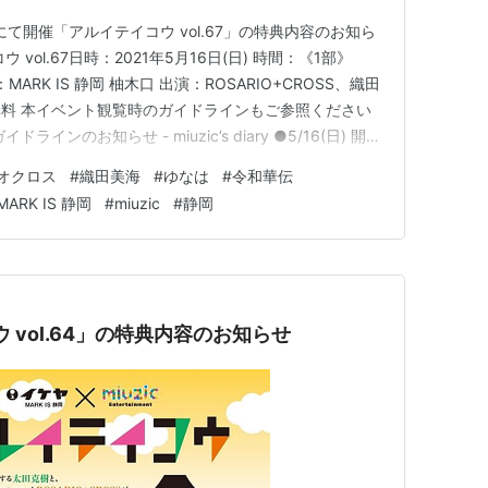
柚木口にて開催「アルイテイコウ vol.67」の特典内容のお知ら
vol.67日時：2021年5月16日(日) 時間：《1部》
所：MARK IS 静岡 柚木口 出演：ROSARIO+CROSS、織田
料 本イベント観覧時のガイドラインもご参照ください
ンのお知らせ - miuzic’s diary ●5/16(日) 開催
」の特典会に関しまして 特典会は出演者全員マスク着用での
オクロス
#
織田美海
#
ゆなは
#
令和華伝
MARK IS 静岡
#
miuzic
#
静岡
ウ vol.64」の特典内容のお知らせ