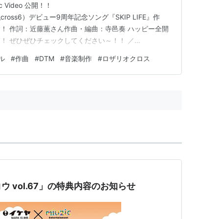
c Video 公開！！
io_cross6）デビュー9周年記念ソング『SKIP LIFE』作
！ 作詞：近藤薫さん作曲・編曲：寺邑奏 ハッピー全開
！ ぜひぜひチェックしてください～！！ ／
年記念ソング「SKIP LIFE」Music Video公開されまし
ル
#
作曲
#
DTM
#
音楽制作
#
ロザリオクロス
t.co/3vEhv…
コウ vol.67」の特典内容のお知らせ