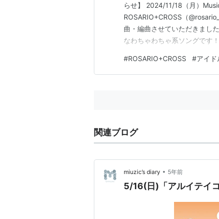
らせ】 2024/11/18（月）Musi
ROSARIO+CROSS（@rosar
曲・編曲させていただきました
なわちゃわちゃ系ソングです！
ROSARIO+CROSSデビュー9周
#
ROSARIO+CROSS
#
アイド
た✨＼❥フルver.はこちらhttps://
関連ブログ
•
miuzic’s diary
5年前
5/16(日)「アルイテイ