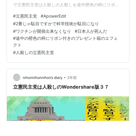
で立憲民主党は人殺しの人殺しを途中橙色の枠にリボン
付きのプレゼント箱のエフェクトのアニメーションで
#
立憲民主党
#
ApowerEdit
す。 途中の橙色の枠にリボン付きのプレゼント箱のエフ
#
2番じゃ駄目ですかで科学技術が駄目になり
ェクトの画像を乗っけて置きます。
#
ワクチンが開発出来なくなり
#
日本人が死んだ
#
途中の橙色の枠にリボン付きのプレゼント箱のエフェ
クト
#
人殺しの立憲民主党
•
nihonnihonnihon’s diary
3年前
立憲民主党は人殺しのWondershare版３７