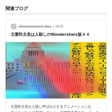
関連ブログ
•
nihonnihonnihon’s diary
3年前
立憲民主党は人殺しのWondershare版４４
立憲民主党を人殺し呼ばわりするアニメーションを