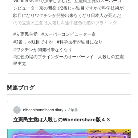
Wondershareで加筆しました。立憲民主党のスーパーコ
ンピューター京の開発で2番じゃ駄目ですかで科学技術が
駄目になりワクチンが開発出来なくなり日本人が死んだ
ので立憲民主党は人殺しを途中虹色の縦のブラインダー
のオーバーレイのアニメーションです。 それでは、その
#
立憲民主党
#
スーパーコンピューター京
画面を乗っけておきます。
#
2番じゃ駄目ですか
#
科学技術が駄目になり
#
ワクチンが開発出来なくなり
#
虹色の縦のブラインダーのオーバーレイ 人殺しの立憲
民主党
関連ブログ
•
nihonnihonnihon’s diary
3年前
立憲民主党は人殺しのWondershare版４３