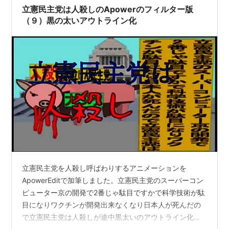
立憲民主党は人殺しのApowerのフィルター版
（９）黒の太いアウトライン化
立憲民主党を人殺し呼ばわりするアニメーションを
ApowerEditで加筆しました。立憲民主党のスーパーコン
ピューター京の開発で2番じゃ駄目ですかで科学技術が駄
目になりワクチンが開発出来なくなり日本人が死んだの
で立憲民主党は人殺しが途中黒太いのアウトライン化の