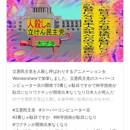
立憲民主党を人殺し呼ばわりするアニメーションを
Wondershareで加筆しました。立憲民主党のスーパーコ
ンピューター京の開発で2番じゃ駄目ですかで科学技術が
駄目になりワクチンが開発出来なくなり日本人が死んだ
ので立憲民主党は人殺しを途中枠に虹色のもやもやが動
くオーバーレイのアニメーションです。途中の枠に虹色
#
立憲民主党
#
スーパーコンピューター京
のもやもやが動くオーバーレイの画像を乗っけて置きま
#
2番じゃ駄目ですか
#
科学技術が駄目になり
す。
#
ワクチンが開発出来なくなり