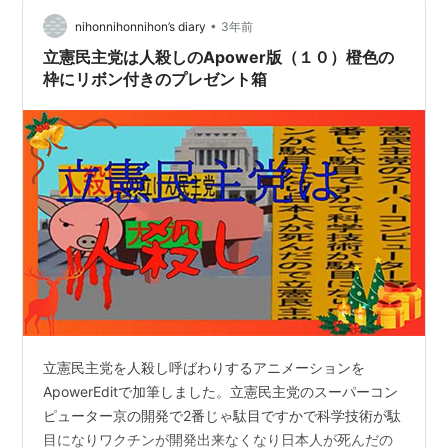
•
nihonnihonnihon’s diary
3年前
立憲民主党は人殺しのApower版（１０）橙色の
枠にリボン付きのプレゼント箱
立憲民主党を人殺し呼ばわりするアニメーションを
ApowerEditで加筆しました。立憲民主党のスーパーコン
ピューター京の開発で2番じゃ駄目ですかで科学技術が駄
目になりワクチンが開発出来なくなり日本人が死んだの