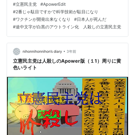
アニメーションです。 途中の黒太いのアウトライン化し
#
立憲民主党
#
ApowerEdit
た画像を乗っけて置きます。
#
2番じゃ駄目ですかで科学技術が駄目になり
#
ワクチンが開発出来なくなり
#
日本人が死んだ
#
途中文字が白黒のアウトライン化 人殺しの立憲民主党
•
nihonnihonnihon’s diary
3年前
立憲民主党は人殺しのApower版（１1）周りに黄
色いライト