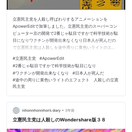
立憲民主党を人殺し呼ばわりするアニメーションを
ApowerEditで加筆しました。立憲民主党のスーパーコン
ピューター京の開発で2番じゃ駄目ですかで科学技術が駄
目になりワクチンが開発出来なくなり日本人が死んだの
で立憲民主党は人殺しを途中周りに黄色いライトのエフ
ェクトのアニメーションです。 途中の周りに黄色いライ
#
立憲民主党
#
ApowerEdit
トのエフェクトの画像を乗っけて置きます。
#
2番じゃ駄目ですかで科学技術が駄目になり
#
ワクチンが開発出来なくなり
#
日本人が死んだ
#
途中の周りに黄色いライトのエフェクト 人殺しの立憲
民主党
•
nihonnihonnihon’s diary
3年前
立憲民主党は人殺しのWondershare版３８