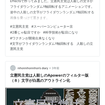
Effectsで作ってみました。立憲民主党は人殺しの文字が
フライダウンランダムY軸回転するアニメーションです。
途中の人殺しの文字がフライダウンランダムY軸回転する
画像を乗っけて置きます。
#
立憲民主党
#
スーパーコンピューター京
#
2番じゃ駄目ですか
#
科学技術が駄目になり
#
ワクチンが開発出来なくなり
#
文字がフライダウンランダムY軸回転する 人殺しの立
憲民主党
•
nihonnihonnihon’s diary
3年前
立憲民主党は人殺しのApowerのフィルター版
（８）文字が白黒のアウトライン化