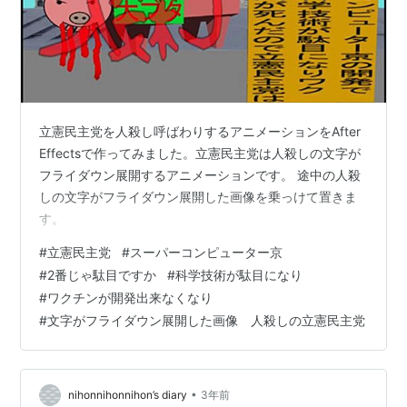
立憲民主党を人殺し呼ばわりするアニメーションをAfter
Effectsで作ってみました。立憲民主党は人殺しの文字が
フライダウン展開するアニメーションです。 途中の人殺
しの文字がフライダウン展開した画像を乗っけて置きま
す。
#
立憲民主党
#
スーパーコンピューター京
#
2番じゃ駄目ですか
#
科学技術が駄目になり
#
ワクチンが開発出来なくなり
#
文字がフライダウン展開した画像 人殺しの立憲民主党
•
nihonnihonnihon’s diary
3年前