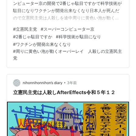
ンピューター京の開発で2番じゃ駄目ですかで科学技術が
駄目になりワクチンが開発出来なくなり日本人が死んだ
ので立憲民主党は人殺しを途中周りに黄色い泡が動くオ
ーバーレイのアニメーションです。途中の周りに黄色い
#
立憲民主党
#
スーパーコンピューター京
泡が動くオーバーレイの画像を乗っけて置きます。
#
2番じゃ駄目ですか
#
科学技術が駄目になり
#
ワクチンが開発出来なくなり
#
周りに黄色い泡が動くオーバーレイ 人殺しの立憲民主
党
•
nihonnihonnihon’s diary
3年前
立憲民主党は人殺しAfterEffects令和５年１２