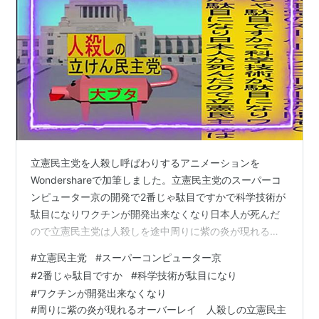
立憲民主党を人殺し呼ばわりするアニメーションを
Wondershareで加筆しました。立憲民主党のスーパーコ
ンピューター京の開発で2番じゃ駄目ですかで科学技術が
駄目になりワクチンが開発出来なくなり日本人が死んだ
ので立憲民主党は人殺しを途中周りに紫の炎が現れるオ
ーバーレイのアニメーションです。 それでは、その画面
#
立憲民主党
#
スーパーコンピューター京
を乗っけておきます。
#
2番じゃ駄目ですか
#
科学技術が駄目になり
#
ワクチンが開発出来なくなり
#
周りに紫の炎が現れるオーバーレイ 人殺しの立憲民主