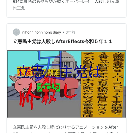
#
枠に虹色のもやもやが動くオーバーレイ 人殺しの立憲
民主党
•
nihonnihonnihon’s diary
3年前
立憲民主党は人殺しAfterEffects令和５年１１
立憲民主党を人殺し呼ばわりするアニメーションをAfter