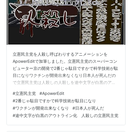
立憲民主党を人殺し呼ばわりするアニメーションを
ApowerEditで加筆しました。立憲民主党のスーパーコン
ピューター京の開発で2番じゃ駄目ですかで科学技術が駄
目になりワクチンが開発出来なくなり日本人が死んだの
で立憲民主党は人殺しの人殺しを途中文字が白黒のアウ
トライン化のアニメーションです。 途中の文字が白黒の
#
立憲民主党
#
ApowerEdit
アウトライン化した画像を乗っけて置きます。
#
2番じゃ駄目ですかで科学技術が駄目になり
#
ワクチンが開発出来なくなり
#
日本人が死んだ
#
途中文字が白黒のアウトライン化 人殺しの立憲民主党