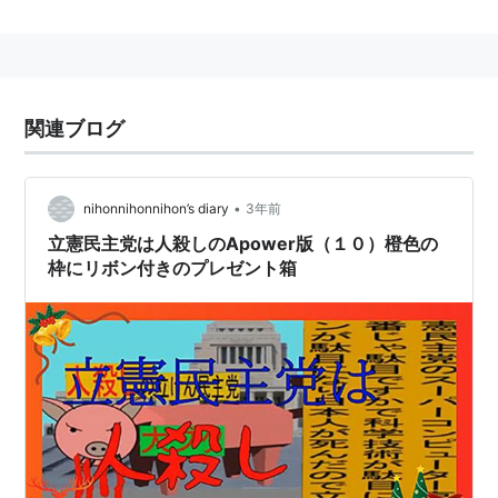
関連ブログ
•
nihonnihonnihon’s diary
3年前
立憲民主党は人殺しのApower版（１０）橙色の
枠にリボン付きのプレゼント箱