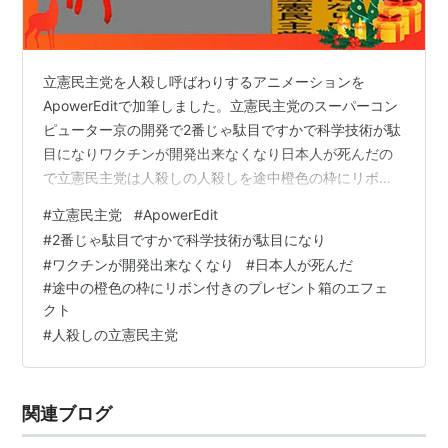
立憲民主党を人殺し呼ばわりするアニメーションを
ApowerEditで加筆しました。立憲民主党のスーパーコン
ピューター京の開発で2番じゃ駄目ですかで科学技術が駄
目になりワクチンが開発出来なくなり日本人が死んだの
で立憲民主党は人殺しの人殺しを途中橙色の枠にリボン
付きのプレゼント箱のエフェクトのアニメーションで
#
立憲民主党
#
ApowerEdit
す。 途中の橙色の枠にリボン付きのプレゼント箱のエフ
#
2番じゃ駄目ですかで科学技術が駄目になり
ェクトの画像を乗っけて置きます。
#
ワクチンが開発出来なくなり
#
日本人が死んだ
#
途中の橙色の枠にリボン付きのプレゼント箱のエフェ
クト
#
人殺しの立憲民主党
関連ブログ