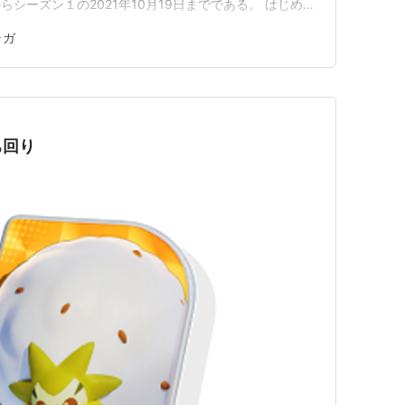
シーズン１の2021年10月19日までである。 はじめに
シラガなのかというと、 チュートリアル後に最初に選べる
ラガ
たポケモンである ソロランクをほとんどワタシラガだ
 等々…
ち回り