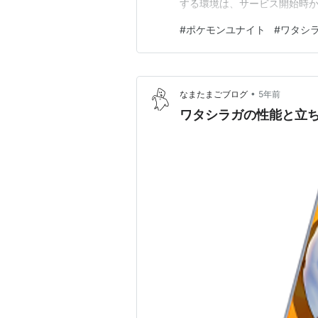
する環境は、サービス開始時から
なぜ #01 からいきなりワタ
#
ポケモンユナイト
#
ワタシ
ライセンスの中で自分が選択し
けでマスターまで駆け上がった
•
なまたまごブログ
5年前
ワタシラガの性能と立