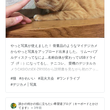
やっと写真が使えました！ 骨董品のようなマイデジカメ
からやっと写真をアップロード出来ました。 リムーバブ
ルディスクってなによ…名称自体が変わってUSBドライ
ブ（F：）になってるし、ナニコレ。 愛機のデジタルカ
メラCASIOのEX-ZR100から説明書を見ながら初のアップ
ロード。 10年以上経ってから用途不明なコードを初使
#
猫
#
かわいい
#
花火大会
#
ワンドライブ
用。 本当に物持ち良いです。さすが時計のカシオ。腕時
#
デジカメ | 写真
計も愛用して5本目の御用達のメーカー。 愛機をもっと
長く愛用したいと思い公式ホームページで調べると当然
のことながら、メーカー対応終了のお知らせ。ああ…無
誰かの何かの役に立ちたい希望道ブログ（キーボードとかけ
情な時の流れを感じます。 初写真トラ君 愛猫のトラ君
•
てます）
3年前