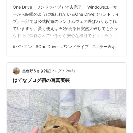
One Drive（ワンドライブ）消去完了！ Windowsユーザ
ーから蛇蝎のように嫌われているOne Drive（ワンドライ
ブ）一部では公式配布のランサムウェア呼ばわりもされ
ていますが、賢く使えばPCがある日突然大破してもクラ
ウド上に保存されているから安心な機能です（クラウド
ストレージの一種） クラウドストレージとは、ネットを
#
パソコン
#
One Drive
#
ワンドライブ
#
エラー表示
介してクラウドと呼ばれる保存場所にデータを保存でき
る機能、仕組みの総称です。 物理的ストレージ（HDD、
SSDなど）は破損からのデータが失われる可能性がゼロ
•
ではありません。 クラウドストレージの物理的本体があ
黒色野うさぎ雑記ブログ
2年前
る場所は基本的には公開されていません。 大きな企業が
はてなブログ初の写真実装
運営してい…