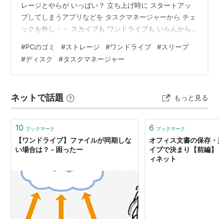
レージとやらが いっぱい？ 立ち上げ時に スタートアッ
プしてしまうアプリなどを タスクマネージャーから チェ
ックを外し・・ スカイプも ワンドライブも いらんから
ね！ ディスクに 溜まったゴミも クリーンアップ 一次フ
#
PCのゴミ
#
ストレージ
#
ワンドライブ
#
スリープ
ァイル っていうのも まぁ 多いこと！！ たっぷり 削除の
#
ディスク
#
タスクマネージャー
時間がかかりました・・ 他の片づけ仕事をやりながらじ
ゃないと 待ってらんない 思えば、 うちのWindows１０
は 買ってから 一度も お掃除してない 前のWindows７の
ネットで話題
もっと見る
ときは こまめに”最適化”してたけど…
10
6
ブックマーク
ブックマーク
【ワンドライブ】ファイルが同期しな
オフィス文書の保存・
い場合は？ - 困ったー
イブで決まり【前編】 
ィネット