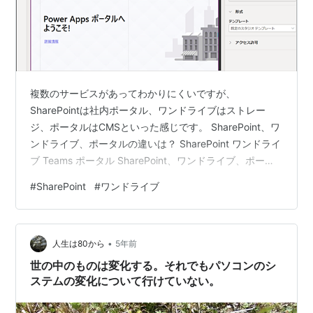
複数のサービスがあってわかりにくいですが、
SharePointは社内ポータル、ワンドライブはストレー
ジ、ポータルはCMSといった感じです。 SharePoint、ワ
ンドライブ、ポータルの違いは？ SharePoint ワンドライ
ブ Teams ポータル SharePoint、ワンドライブ、ポータ
ルの違いは？ SharePoint SharePointは、チームウェア、
#
SharePoint
#
ワンドライブ
グループウェアと呼ばれるものに近いです。 イベント日
程管理、チームのタスクを共有、ファイルを共有など、
チームでの情報共有などがそろっており、必要なパーツ
•
をサイトに貼り付けて使用します。 ワンドライブ ワンド
人生は80から
5年前
ライブは、その名の通り「…
世の中のものは変化する。それでもパソコンのシ
ステムの変化について行けていない。