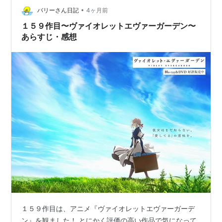
•
は、良家に向かい入れられ、親が敷いたレールの上を歩
バリーさん日記
4ヶ月前
いていく生活を送っていました。 そんなヨークの元に、
１５９作目〜ヴァイオレットエヴァーガーデン〜
ヴァイオ…
あらすじ・感想
１５９作目は、アニメ『ヴァイオレットエヴァーガーデ
ン』を観ました！ とにかく評価の高い作品で気になって