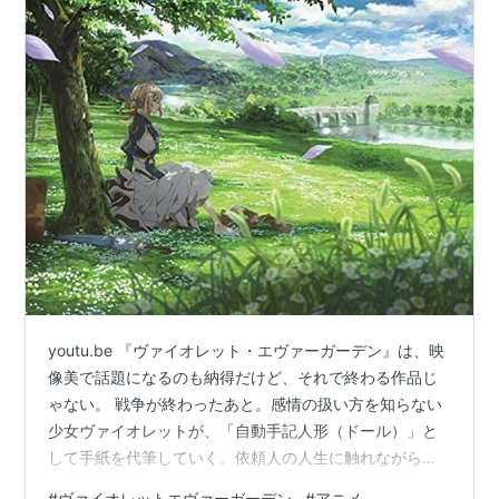
youtu.be 『ヴァイオレット・エヴァーガーデン』は、映
像美で話題になるのも納得だけど、それで終わる作品じ
ゃない。 戦争が終わったあと。感情の扱い方を知らない
少女ヴァイオレットが、「自動手記人形（ドール）」と
して手紙を代筆していく。依頼人の人生に触れながら、
上官から告げられた「愛してる」の意味を探していく
#
ヴァイオレットエヴァーガーデン
#
アニメ