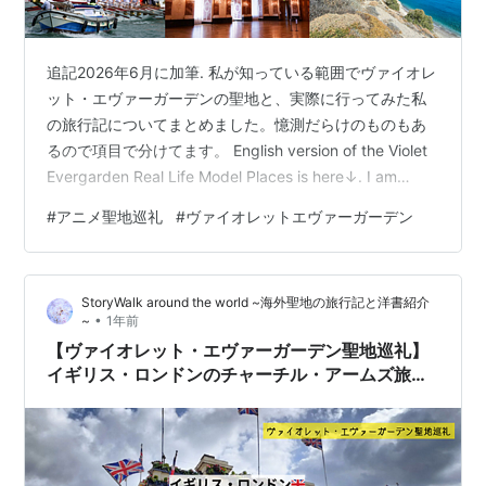
追記2026年6月に加筆. 私が知っている範囲でヴァイオレ
ット・エヴァーガーデンの聖地と、実際に行ってみた私
の旅行記についてまとめました。憶測だらけのものもあ
るので項目で分けてます。 English version of the Violet
Evergarden Real Life Model Places is here↓. I am
trying to translate all of my blogs into English now. Wait
#
アニメ聖地巡礼
#
ヴァイオレットエヴァーガーデン
a moment! viator-satsuki.hatenablog.com これから行こ
うと思っているところや、製作中の旅行記もあるので…
StoryWalk around the world ~海外聖地の旅行記と洋書紹介
•
~
1年前
【ヴァイオレット・エヴァーガーデン聖地巡礼】
イギリス・ロンドンのチャーチル・アームズ旅行
記 (ホッジンズ行きつけのレストランに激似)/
Violet Evergarden Model Place Visit, Model of
THE Restaurant (Churchill Armes, London,
UK))