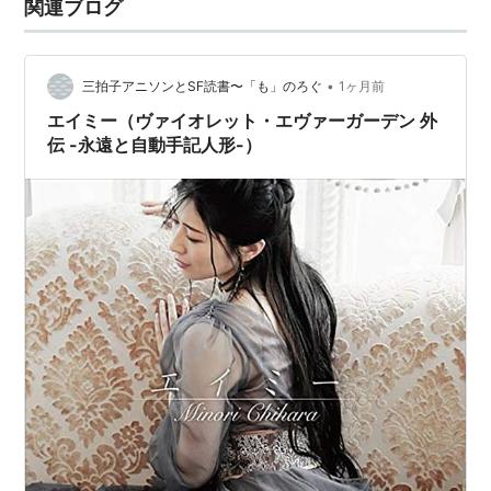
関連ブログ
ておくが、劇場版だけ見てもあまり感動は得られないと
思う。 総集編でもいいから導入部を見る必要が絶対にあ
る。 感情に乏しく、人の心が理解できていな…
•
三拍子アニソンとSF読書〜「も」のろぐ
1ヶ月前
エイミー（ヴァイオレット・エヴァーガーデン 外
伝 -永遠と自動手記人形-）