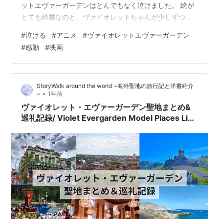
ットエヴァーガーデンはとんでもなく泣けました。 絵が
とても綺麗なのと、ヴァイオレットちゃんが少しずつ感
情や愛について知っていきいろいろな問題に向き合うと
#
泣ける
#
アニメ
#
ヴァイオレットエヴァーガーデン
ころも良かったです。 劇場版の最終章のはなしはとても
#
感動
#
映画
感動的で一番号泣しました。 内容はネタバレになるので
いいませんが、泣きたいアニメならヴァイオレットエヴ
ァーガーデンとてもオススメですよ！
StoryWalk around the world ~海外聖地の旅行記と洋書紹介
•
~
1年前
ヴァイオレット・エヴァーガーデン聖地まとめ&
巡礼記録/ Violet Evergarden Model Places List
& My Travel Records