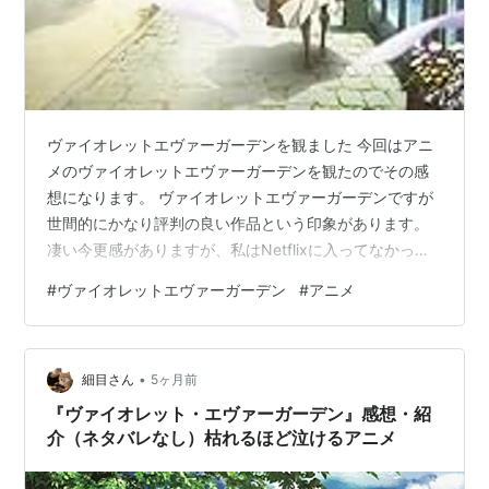
ヴァイオレットエヴァーガーデンを観ました 今回はアニ
メのヴァイオレットエヴァーガーデンを観たのでその感
想になります。 ヴァイオレットエヴァーガーデンですが
世間的にかなり評判の良い作品という印象があります。
凄い今更感がありますが、私はNetflixに入ってなかった
ので、これまでは編集版みたいなものしか観たことがな
#
ヴァイオレットエヴァーガーデン
#
アニメ
かったのです。 でこの度観る機会を得ることが出来たの
で早速観てみたわけです。 これは完全に私個人の話にな
りますが、世間的に評判の良い作品を観ると、私が若干
•
天邪鬼な所もあり、更に評判が良ければ良いほど私の中
細目さん
5ヶ月前
の期待感のハードルが上がり過ぎて、そういう作品ほど
『ヴァイオレット・エヴァーガーデン』感想・紹
見終わった後に「何かそんな評判に…
介（ネタバレなし）枯れるほど泣けるアニメ