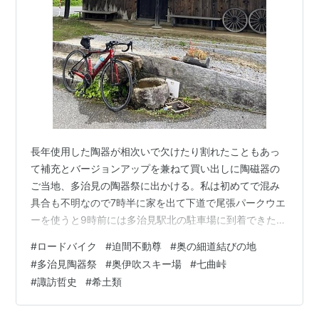
長年使用した陶器が相次いで欠けたり割れたこともあっ
て補充とバージョンアップを兼ねて買い出しに陶磁器の
ご当地、多治見の陶器祭に出かける。私は初めてで混み
具合も不明なので7時半に家を出て下道で尾張パークウエ
ーを使うと9時前には多治見駅北の駐車場に到着できた。
さてメイン会場の織部ストリートはどこか？迷いつつ激
#
ロードバイク
#
迫間不動尊
#
奥の細道結びの地
混みの通りを見つけて無事到着。いかんせん間欠性跛行
#
多治見陶器祭
#
奥伊吹スキー場
#
七曲峠
の私は休み休み自分のコヒー、マグカップ、湯呑を探し
#
諏訪哲史
#
希土類
て歩く。見ればピンキリ、明らかに芸術的なものは別と
して数千円台の違いがわからず適当に自分用に数千円台