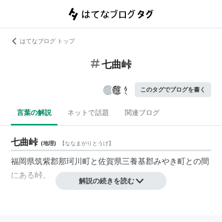
はてなブログ トップ
七曲峠
このタグでブログを書く
言葉の解説
ネットで話題
関連ブログ
七曲峠
(
地理
)
【
ななまがりとうげ
】
福岡県筑紫郡那珂川町と佐賀県三養基郡みやき町との間
にある峠。
解説の続きを読む