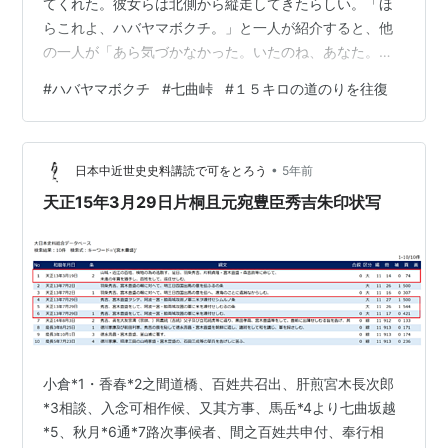
てくれた。彼女らは北側から縦走してきたらしい。「ほ
らこれよ、ハバヤマボクチ。」と一人が紹介すると、他
の一人が「あら気づかなかった。いたのね、あなた。」
とカメラでパチリ。「どこまで行かれますか」と問うて
#
ハバヤマボクチ
#
七曲峠
#
１５キロの道のりを往復
みる。ひょっとしたら駒返峠まで一緒なのかな、という
期待と不安を込めて。すると即座に、「俵山の方へ戻り
ます。」と呆気ない返事であった。この稀な植物が目当
•
てで七曲峠（俵山山麓）からここまでの、かなりの距離
日本中近世史史料講読で可をとろう
5年前
を歩いてきたということだった。 （２） 山では女たちの
天正15年3月29日片桐且元宛豊臣秀吉朱印状写
方が断然元気がいい。男どもは総じて寡黙であ…
小倉*1・香春*2之間道橋、百姓共召出、肝煎宮木長次郎
*3相談、入念可相作候、又其方事、馬岳*4より七曲坂越
*5、秋月*6通*7路次事候者、間之百姓共申付、奉行相