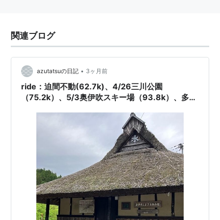
関連ブログ
•
azutatsuの日記
3ヶ月前
ride：迫間不動(62.7k)、4/26三川公園
（75.2k）、5/3奥伊吹スキー場（93.8k）、多治
見陶器祭その他、諏訪哲史氏「昭和の少年」読了