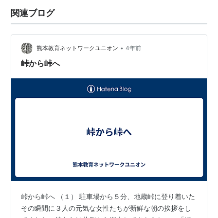
のを購入する。奥さんはもう少し良いのを買ったよう
関連ブログ
だ。露店で軽食のあとは虎渓山にある灯屋というカフ…
•
熊本教育ネットワークユニオン
4年前
峠から峠へ
峠から峠へ （１） 駐車場から５分、地蔵峠に登り着いた
その瞬間に３人の元気な女性たちが新鮮な朝の挨拶をし