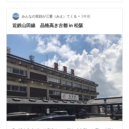
と史実の違い 三井財閥の先祖 本当か嘘か、史実による確
証はないのですが、家伝によれば三井家は平安時代の摂
•
政太政大臣藤原道長の末裔だとされています。 子孫に
みんなの笑顔が三重（みえ）てくる
3年前
は、NHK朝ドラ『あさが来た』の主人公のモデルになっ
近鉄山田線 品格高き古都 in 松阪
た広岡浅子がいます。 え？…