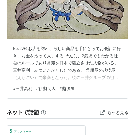
Ep.276 お店を訪れ、欲しい商品を手にとってお会計に行
き、お金を払って入手する そんな、2歳児でもわかる社
会のルールであり常識を日本で確立させた人物がいる。
三井高利（みついたかとし）である。 呉服屋の越後屋
（えちごや）で豪商となった。後の三井グループの祖
だ。 そんな彼の出身は松阪。 日本を代表する旧財閥•企
#
三井高利
#
伊勢商人
#
越後屋
業グループである「三井」の始まりは、三重県なのだ。
三井高利 (1622-1694) 江戸時代序盤。呉服を買うとは、
それを売りにきた商人から買うことだった。彼らは邸宅
ネットで話題
もっと見る
や屋敷に品を揃えてやって来たので、武家も庶民もその
中から選んだ。そしてその売値は、相手によって異なっ
た。 一方で買い手に…
8
ブックマーク