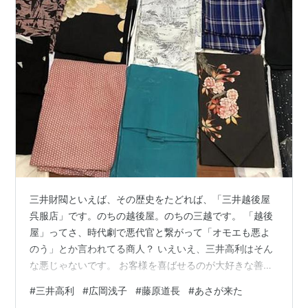
三井財閥といえば、その歴史をたどれば、「三井越後屋
呉服店」です。のちの越後屋。のちの三越です。 「越後
屋」ってさ、時代劇で悪代官と繋がって「オモエも悪よ
のう」とか言われてる商人？ いえいえ、三井高利はそん
な悪じゃないです。 お客様を喜ばせるのが大好きな善人
だったんです。 目次 三井財閥の先祖 三井高利 三井一族
#
三井高利
#
広岡浅子
#
藤原道長
#
あさが来た
NHK朝ドラ『あさが来た』のヒロイン、広岡浅子 朝ドラ