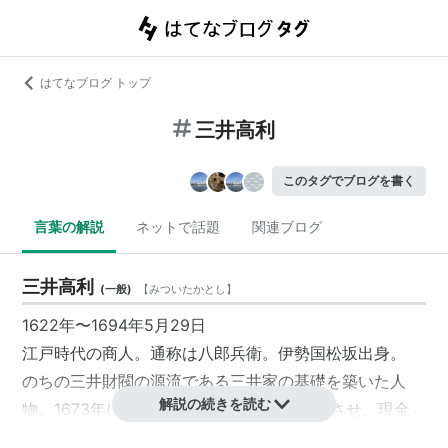
はてなブログ トップ
三井高利
このタグでブログを書く
言葉の解説
ネットで話題
関連ブログ
三井高利
(
一般
)
【
みついたかとし
】
1622年〜1694年5月29日
江戸時代の商人。通称は八郎兵衛。伊勢国松坂出身。
のちの三井財閥の源流である三井家の基礎を築いた人
解説の続きを読む
物。1673年に江戸に呉服店の
越後屋
を開店させ、現金
掛値無し、反物の切り売りなどの当時としては画期的な