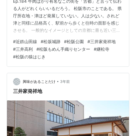
Ep.184 牛肉ばかり有名なこの街を「古都」と言って伝わ
る人がどれくらいいるだろう。 松阪市のことである。 県
庁所在地・津ほど発展していない。人は少ない。されど
津と同様に品格高く、駅前から歩くと往時の面影を感じ
させる。 一般的なイメージとしての京都に最も近い三重
県の街が松阪である。 事実、毎年夏には「松阪祇園まつ
#
近鉄山田線
#
松坂城跡
#
松阪公園
#
三井家発祥地
り」というものがある。京都の祭りが波及したものと言
#
三井高利
#
松阪もめん手織りセンター
#
継松寺
われる。 松阪祇園まつり 公式HPより 近鉄四日市駅から
#
松阪の猿はじき
特急に乗って松阪駅を目指してみよう。 松阪駅は「近鉄
山田線」のエリアである。 近鉄“山田線”といってもまっ
たくピンとこない。（これはおそらく地元の人にとって
も） 三重県を走る近鉄…
•
興味があることだけ
3年前
三井家発祥地