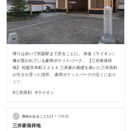
帰りは歩いて松阪駅まで戻ることに。 来遠（ライオン）
像が置かれている豪商ポケットパーク。 【三井家発祥
地】 松阪市本町２２１４ 三井家の基礎を築いた三井高利
が生まれ育った場所。 豪商ポケットパークの近くにあり
ます。
#
三井高利
#
ライオン
•
興味があることだけ
12年前
三井家発祥地