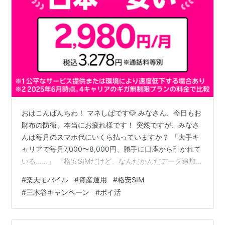
おはこんばんちわ！ マネしばです🐶 みなさん、今日もお
財布の防衛、本当にお疲れ様です！ 突然ですが、みなさ
んは毎月のスマホ代にいくら払っていますか？ 「大手キ
ャリアで毎月7,000〜8,000円、勝手に口座から引かれて
いる……」 「格安SIMだけど、なんだかんだデータ追加し
て4,000円くらいになってる……」 もしそうなら、今す
#
楽天モバイル
#
資産運用
#
格安SIM
ぐそのお財布の「致命的なバグ（穴）」を塞ぎにいきま
#
三木谷キャンペーン
#
ポイ活
しょう。 住宅ローン月7万、電気代をゼロにハックして
豊かに生きる我が家は、スマホ代を「月額980円（税込
1,078円）〜データ無制限でも3,278円」というチート級