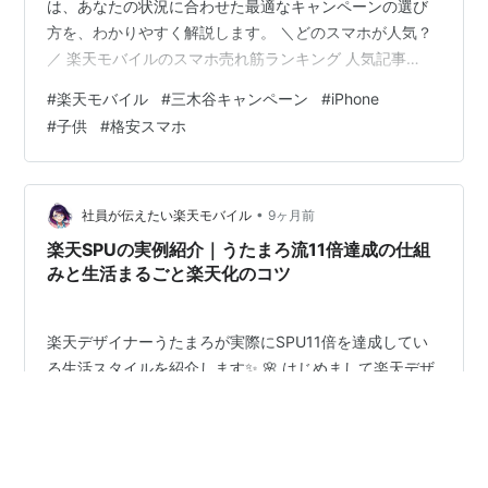
は、あなたの状況に合わせた最適なキャンペーンの選び
方を、わかりやすく解説します。 ＼どのスマホが人気？
／ 楽天モバイルのスマホ売れ筋ランキング 人気記事
▼iPhone17e 256GBが月額1円～！ ▼楽天モバイルの「1
#
楽天モバイル
#
三木谷キャンペーン
#
iPhone
円スマホ」まとめ まず確認！あなたはどのタイプ？ タイ
#
子供
#
格安スマホ
プA：初めて楽天モバイルを契約する人 タイプB：楽天モ
バイルを再契約する人 タイプC：子供名義で契約したい
人 タイプD：スマホを購入したい人 【タイプA】初めて
の契約：最大限お得にする方法 楽天マジ得フェスティバ
•
社員が伝えたい楽天モバイル
9ヶ月前
ル（期間限定・…
楽天SPUの実例紹介｜うたまろ流11倍達成の仕組
みと生活まるごと楽天化のコツ