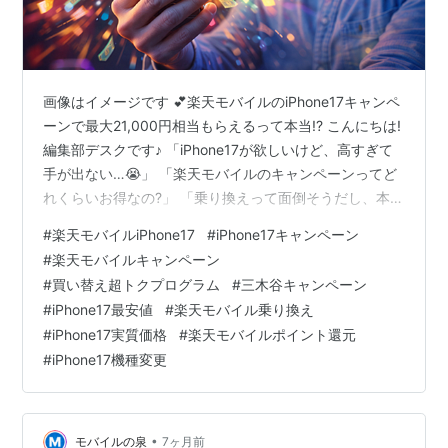
画像はイメージです 💕楽天モバイルのiPhone17キャンペ
ーンで最大21,000円相当もらえるって本当!? こんにちは!
編集部デスクです♪ 「iPhone17が欲しいけど、高すぎて
手が出ない…😭」 「楽天モバイルのキャンペーンってど
れくらいお得なの?」 「乗り換えって面倒そうだし、本当
に得するのかな…💦」 そんな悩みを抱えているあなた
#
楽天モバイルiPhone17
#
iPhone17キャンペーン
に、今日は超朗報をお届けします✨ 楽天モバイルなら、
#
楽天モバイルキャンペーン
iPhone17が最大21,000円相当もお得に手に入るんです!!
#
買い替え超トクプログラム
#
三木谷キャンペーン
しかも買い替え超トクプログラムを使えば、実質半額近
#
iPhone17最安値
#
楽天モバイル乗り換え
くになることも💰 「え、そんなにお得なの!?でも条件と
#
iPhone17実質価格
#
楽天モバイルポイント還元
か複雑なんじゃ…」って思いますよね? …
#
iPhone17機種変更
•
モバイルの泉
7ヶ月前