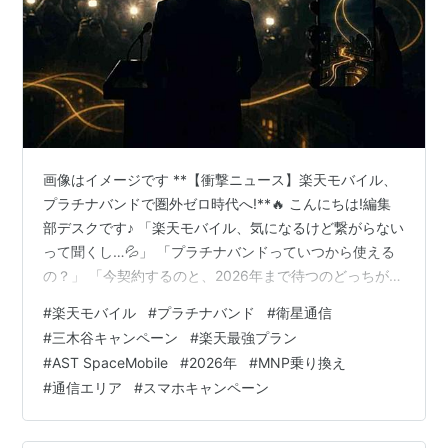
画像はイメージです **【衝撃ニュース】楽天モバイル、
プラチナバンドで圏外ゼロ時代へ!**🔥 こんにちは!編集
部デスクです♪ 「楽天モバイル、気になるけど繋がらない
って聞くし…💦」 「プラチナバンドっていつから使える
の？」 「今契約するのと、2026年まで待つのどっちがお
得なの？😭」 そんな悩みを抱えているあなたへ、超重大
#
楽天モバイル
#
プラチナバンド
#
衛星通信
ニュースをお届けします！✨ 2025年12月25日、楽天モ
#
三木谷キャンペーン
#
楽天最強プラン
バイルの三木谷会長が衝撃の発表をしました！ 2026年に
#
AST SpaceMobile
#
2026年
#
MNP乗り換え
開始予定の衛星通信サービスで、プラチナバンドを使用
#
通信エリア
#
スマホキャンペーン
することを明言したんです🎉 これ、めちゃくちゃスゴイ
ことなんですよ！！ なぜなら… 📡 山・海・離島・地下で
もス…