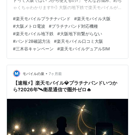
ドって大阪ではいつから使えるの?」 そんなお悩み、めち
ゃくちゃわかります!!💨 大阪の地下鉄で楽天モバイルが
繋がらなくて、**LINEも見れない、Googleマップも開け
#
楽天モバイルプラチナバンド
#
楽天モバイル大阪
ない...**なんて経験、ありますよね😭 でも安心してくだ
#
大阪メトロ電波
#
プラチナバンド対応機種
さい✨ この記事では、楽天モバイルのプラチナバンドと
#
楽天モバイル地下鉄
#
大阪地下街繋がらない
大阪エリアの最新情報を徹底的に調査しました!📱💕 ✅ 大
#
バンド28確認方法
#
楽天モバイル口コミ大阪
阪でプラチナバンドはいつから使える? ✅ 大阪メトロ・
#
三木谷キャンペーン
#
楽天モバイルデュアルSIM
地下街の繋がりやすさ実測データ ✅ プラ…
•
モバイルの泉
7ヶ月前
【速報⚡】楽天モバイル💎プラチナバンドいつか
ら?2026年🛰衛星通信で圏外ゼロ🔥