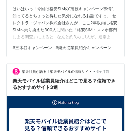
はいはいっ！今回は格安SIMの“裏技キャンペーン事情”、
知ってるとちょっと得した気分になれるお話ですっ。 セ
レクトラ・ジャパン株式会社さんが、ここ2年以内に格安
SIMへ乗り換えた300人に聞いた「格安SIM・スマホ部門
による調査」によると…なんと約3人に1人が、通常より
お得な「特別キャンペーン」を使っていたことが判明し
#
三木谷キャンペーン
#
楽天従業員紹介キャンペーン
ました。え、そんなに？って思いますよね。 春の商戦シ
ーズンに加えて、ドコモの3Gサービス終了もあって、い
ま携帯会社同士の競争はかなり本気モード。その中で、
•
公式サイトでは大きく出ていない、いわば“知る人ぞ知
楽天社員が語る！楽天モバイルの情報サイト
6ヶ月前
る”キャンペーンがしっかり活用されている、というわけ
楽天モバイル従業員紹介はどこで見る？信頼でき
なんです。 4コマ劇場：…
るおすすめサイト3選