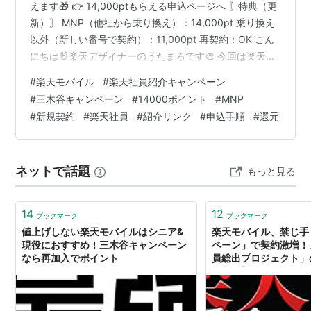
えます🎁 👉 14,000ptもらえる申込ページへ 〖特典（更
新）〗 MNP（他社から乗り換え）：14,000pt 乗り換え
以外（新しい番号で契約）：11,000pt 再契約：OK こん
にちは🐰楽天デザイナーのうたまろです🎨 今回は楽天モ
バイル社員紹介キャンペーンについてまとめました✨ 紹
#
楽天モバイル
#
楽天社員紹介キャンペーン
介するとホントに喜ばれること多くておすすめです☺️ 楽
#
三木谷キャンペーン
#
14000ポイント
#
MNP
天モバイルを契約するなら社員紹介経由が一番お得です
#
新規契約
#
楽天社員
#
紹介リンク
#
申込手順
#
還元
📱 💬 社員紹介キャンペーンとは 楽天が公式に設けてい
る制度で紹介リンクから申し込むだけでお得にポイント
がもらえます🎁 リンク先は楽天モバイル公式サイト🔒…
ネットで話題
もっと見る
14
12
ブックマーク
ブックマーク
値上げしない楽天モバイルはシニア&
楽天モバイル、禁じ手
現役におすすめ！三木谷キャンペーン
ペーン」で契約激増！
なら再加入でポイント
員総出プロジェクト」
料入手】