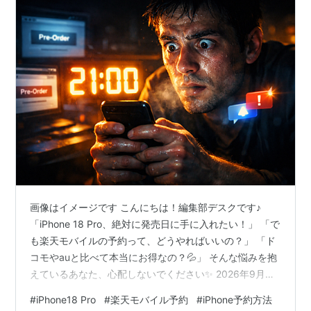
画像はイメージです こんにちは！編集部デスクです♪
「iPhone 18 Pro、絶対に発売日に手に入れたい！」 「で
も楽天モバイルの予約って、どうやればいいの？」 「ド
コモやauと比べて本当にお得なの？💦」 そんな悩みを抱
えているあなた、心配しないでください✨ 2026年9月に
発売予定のiPhone 18 Pro。 今年も予約戦争は確実に起こ
#
iPhone18 Pro
#
楽天モバイル予約
#
iPhone予約方法
ります🔥 でもね、正しい知識と準備があれば、発売日当