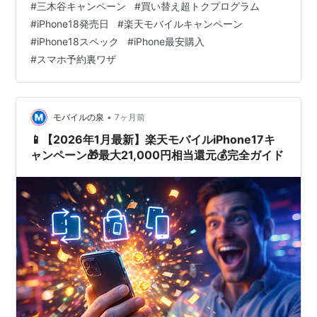
#
三木谷キャンペーン
#
買い替え超トクプログラム
日に確実にゲットできるんです！ この記事では、楽天モ
#
iPhone18発売日
#
楽天モバイルキャンペーン
バイルでiPhone 18 Proを予約する方法を、 ✅ 予約開始
#
iPhone18スペック
#
iPhone最安購入
日時の正確な予測 ✅ 最速予約の7ステップ手順 ✅ 三木谷
#
スマホ予約裏ワザ
キャンペーン併用で最大3万…
•
モバイルの泉
7ヶ月前
📱【2026年1月最新】楽天モバイルiPhone17キ
ャンペーン🎁最大21,000円相当還元💰完全ガイド