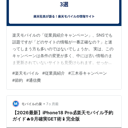
楽天モバイルの「従業員紹介キャンペーン」、SNSでも
話題ですが「どのサイトの情報が一番正確なの？」と迷
ってしまう方も多いのではないでしょうか。 実は、この
キャンペーンは条件の変更が多く、中には古い情報のま
ま更新されていないサイトも見受けられます。せっかく
申し込んだのにポイントがもらえなかった……なんてこと
#
楽天モバイル
#
従業員紹介
#
三木谷キャンペーン
は絶対に避けてほしいところです。 そこで今回は、「こ
#
節約
#
通信費
こなら間違いない」と私が断言できる、信頼性の高い3つ
のサイトをご紹介します。 プロが選ぶ！楽天モバイル紹
介の「信頼できるサイト」3選 これから紹介するサイト
は、実は私の信頼できる同僚たちが運営しています。日
•
モバイルの泉
7ヶ月前
頃から一緒にキャンペーンの最新条件や…
【2026最新】iPhone18 Pro💰楽天モバイル予約
ガイド🔥9月確実GET術📱完全版