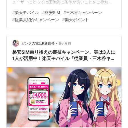
ユーザーにとっては圧倒的に条件が良いことをご存知で
しょうか。 本記事では、一般の紹介キャンペーンや三木
#
楽天モバイル
#
格安SIM
#
三木谷キャンペーン
谷キャンペーンにはない、従業員紹介ならではの「3つの
#
従業員紹介キャンペーン
#
楽天ポイント
最強メリット」を解説します。 ▼キャンペーンの詳細は
こちらをご確認ください（紹介リンクです）
▼https://r10.to/hPx5Fw 1. 【最大5回線まで】家族全
員・サブ機もすべてポイント対象 三木谷キャンペーンを
•
ピンクの電話R通信帯
6ヶ月前
含む多くのキャンペーンが…
格安SIM乗り換えの裏技キャンペーン、実は3人に
1人が活用中！楽天モバイル「従業員・三木谷キャ
ンペーン」がダントツの知名度なんです！