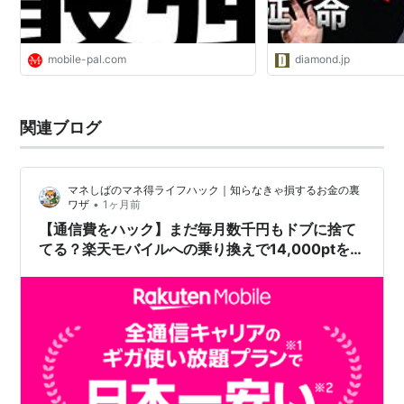
mobile-pal.com
diamond.jp
関連ブログ
マネしばのマネ得ライフハック｜知らなきゃ損するお金の裏
•
ワザ
1ヶ月前
【通信費をハック】まだ毎月数千円もドブに捨て
てる？楽天モバイルへの乗り換えで14,000ptをノ
ーリスクでもぎ取る全手順