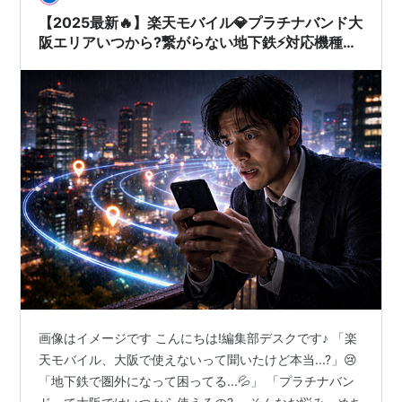
【2025最新🔥】楽天モバイル💎プラチナバンド大
阪エリアいつから?繋がらない地下鉄⚡対応機種ま
で完全ガイド
画像はイメージです こんにちは!編集部デスクです♪ 「楽
天モバイル、大阪で使えないって聞いたけど本当...?」😢
「地下鉄で圏外になって困ってる...💦」 「プラチナバン