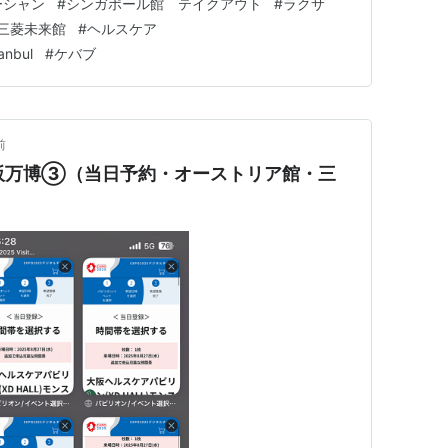
ーシャン
#
シンガポール館 テイクアウト
#
ラクサ
と思いました。 お腹空きました。 一緒に行った人がシ
三菱未来館
#
ヘルスケア
いってことで…
anbul
#
ケバブ
前
西・大阪万博③（当日予約・オーストリア館・三