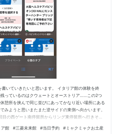
きを書いていきたいと思います。 イタリア館の体験を終
残っているのはクウェートとオーストリア……この2つ
体休憩所を挟んで同じ並びにあってかなり近い場所にある
んでみようと思いまたまた逆サイドの東側へ向かいます。
日2回目の西ゲート南停留所からリング東停留所へ行きそこ
なみにe-Moverこれで3回目の乗車なので元は取れま
リア館
#
三菱未来館
#
当日予約
#
ミャクミャクお土産
0分待ちとの情報が出ていましたが入場制限中につき並ぶ