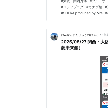
#
大阪・関西万博
#
ブルーオ
ボトルの使用を考えないとなぁ
#
ロティプラダ
#
カナダ館
#
ンガポール🇸🇬料理が食べた
#
SOFRA produced by Mrs.Ist
•
おんせんまんじゅうのおふろ
1年
2025/08/27 関
菱未来館）