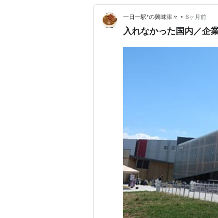
•
一日一駅⁺の興味津々
6ヶ月前
入れなかった国内／企