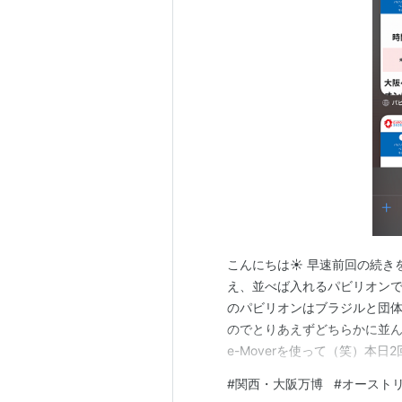
こんにちは☀️ 早速前回の続
え、並べば入れるパビリオンで
のパビリオンはブラジルと団
のでとりあえずどちらかに並
e-Moverを使って（笑）本
から徒歩でオーストリア館へ。ち
#
関西・大阪万博
#
オースト
したね！ オーストリア館は3