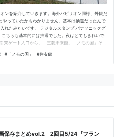
リオンを紹介していきます。海外パビリオン同様、外観だ
ことやっていたかもわかりません。基本は抽選だったんで
入れたみたいです。 デジタルスタンプ パナソニックグ
 こちらも基本的には抽選でした。夜はとてもきれいで
友館 東ゲート入口から、「三菱未来館」「ノモの国」そし
抽選でない時間帯もありましたが、ぜんぜん入れませんで
館
#
「ノモの国」
#
住友館
パビリオンは優先レーンがない。抽選ばかりなので、何を
並べばなんとかなる…
保存まとめvol.2 2回目5/24『フラン