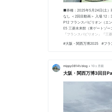
■券種：2025年5月24日(土
なし ＜2回目動画＞ 入場 12：
P12 フランスパビリオン（エ
E5 三菱未来館（東ゲートゾー
『フランスパビリオン』『三菱未来館
#
大阪・関西万博2025
#
フラ
•
mippy0814’s blog
10ヶ月前
大阪・関西万博3回目Par