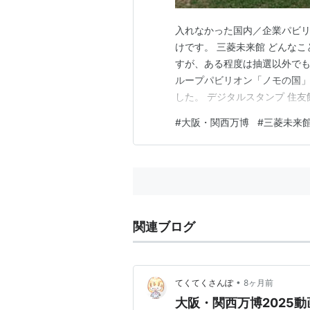
入れなかった国内／企業パビ
けです。 三菱未来館 どんな
すが、ある程度は抽選以外でも
ループパビリオン「ノモの国」
した。 デジタルスタンプ 住
て「住友館」の並びでした。
#
大阪・関西万博
#
三菱未来
した。とにかく、国内／企業
やっているかわからないし、「
関連ブログ
•
てくてくさんぽ
8ヶ月前
大阪・関西万博2025動画