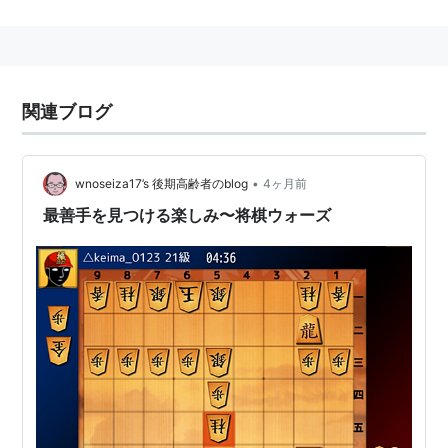
一般的な三間飛車
＿＿歩歩

歩歩角＿歩歩歩歩歩

関連ブログ
＿＿飛銀＿＿銀玉

•
wnoseiza17’s 後期高齢者のblog
4ヶ月前
上図のような形が一例。普通の四間飛車に比べてカウン
最善手を見つける楽しみ〜将棋ウォーズ
ター狙いのやや持久戦型の形と言われることが多い。急
戦に強い一方、居飛車側が穴熊に組むのを阻止しにくい
という欠点もある。
石田流
＿＿歩

歩＿飛歩＿＿＿＿歩

角歩桂銀歩歩歩歩
