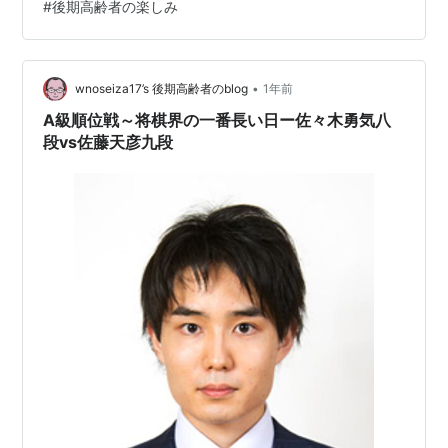
#
後期高齢者の楽しみ
合割 平手場 所 NHK放送センター時 間 １０分。使い切っ
たら、１分単位で１０回の考慮時間がある。手 数 125戦
型 三間飛車 解 説：戸辺誠七段…
•
wnoseiza17’s 後期高齢者のblog
1年前
A級順位戦～将棋界の一番長い日ー佐々木勇気八
段vs佐藤天彦九段