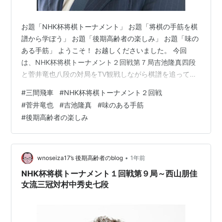
お題「NHK杯将棋トーナメント」 お題「将棋の手筋を棋
譜から学ぼう」 お題「後期高齢者の楽しみ」 お題「味の
ある手筋」 ようこそ！ お越しくださいました。 今回
は、NHK杯将棋トーナメント２回戦第７局吉池隆真四段
と菅井竜也八段の対局をTV観戦しながら棋譜を追ってい
ます。 菅井八段について、吉池四段の印象は「振り飛車
#
三間飛車
#
NHK杯将棋トーナメント２回戦
党のスペシャリスト」と言い表しています。 対して、吉
#
菅井竜也
#
吉池隆真
#
味のある手筋
池四段は昨年１０月、奨励会を卒業した新人棋士。今期
#
後期高齢者の楽しみ
の勝率は８割超と言う成績を残して将来が楽しみです💕
「吉池四段は居飛車党なので、対向型が見られそうで、
菅井八段がどこに飛車を振るかが興味深い。」（解説・
黒沢六段） ◩NHK杯将棋トーナ…
•
wnoseiza17’s 後期高齢者のblog
1年前
NHK杯将棋トーナメント１回戦第９局～西山朋佳
女流三冠対村中秀史七段