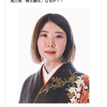
流三冠「棋士誕生」なるか？！