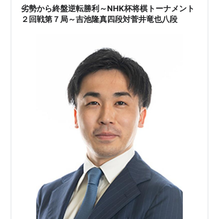
劣勢から終盤逆転勝利～NHK杯将棋トーナメント
２回戦第７局～吉池隆真四段対菅井竜也八段