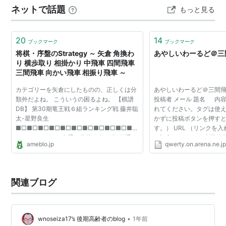
ネットで話題
もっと見る
かびますか？ 指し手を戻します ---------…
20
14
ブックマーク
ブックマーク
将棋・序盤のStrategy ～ 矢倉 角換わ
あやしいわーるど＠三
り 横歩取り 相掛かり 中飛車 四間飛車
三間飛車 向かい飛車 相振り飛車 ～
カテゴリーを矢倉にしたものの、正しくは分
あやしいわーるど＠三間飛
類外だよね。 こういうの困るよね。 【棋譜
投稿者 メール 題名 内
DB】 第30期竜王戦６組ランキング戦 藤井聡
れてください。タグは使
太-星野良生
かずに投稿ボタンを押す
■□■□■□■□■□■□■□■□■□■□■□
す。） URL （リンクを
■□■□■□■□ 先手：藤井聡太 四段 後手：
に記入します。） 表示件数 
ameblo.jp
qwerty.on.arena.ne.j
星野良生 四段 ▲７六歩 △８四歩 ▲２六
URL自動リンク 2005/03/
歩 △３二金 ▲７八金 △８五歩 ▲７七
164064271（こわれにくさ
角 △３四歩 ▲８八銀 ...
関連ブログ
•
wnoseiza17’s 後期高齢者のblog
1年前