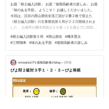
お題「棋士編入試験」 お題「後期高齢者の楽しみ」 お題
「味のある手筋」 ようこそ！ お越しくださいました。
今回は、注目の西山朋佳女流三冠が２勝２敗で迎えた
《棋士編入試験》の五番勝負第５局が２２日開催されま
した。 お相手の柵木四段は２５歳（２６歳までに四段に
ならないと年齢制限で奨励会脱退する規約）で棋士にな
#
棋士編入試験第５局
#
西山朋佳
#
柵木寛太
った苦労人です。 残念ながら初の女流棋士からの棋士誕
#
三間飛車
#
味のある手筋
#
後期高齢者の楽しみ
生にはなりませんでしたが、棋譜を通してご案内しま
す。 ＼⚡勝てば初の女性棋士⚡／明日 あさ🌞9時45分～#
西山朋佳 女流三冠棋士編入試験第5局(関西将棋会館)#西
山朋佳 女流三冠 VS #柵木幹太 四段
•
wnoseiza17’s 後期高齢者のblog
2年前
pic.twitter.com/wz…
ぴよ郎２級対３手１・２・３～ぴよ将棋