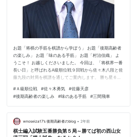
お題「将棋の手筋を棋譜から学ぼう」 お題「後期高齢者
の楽しみ」 お題「味のある手筋」 お題「村治佳織」 よ
うこそ！ お越しくださいました。 今回は、「将棋界一番
長い日」と呼ばれるA級順位戦９回戦から佐々木八段と佐
藤九段の対局を棋譜を通してご案内します。 勝ち星６勝
（２敗）を挙げてトップを走る佐藤九段が勝利すれば、
#
Ａ級順位戦
#
佐々木勇気
#
佐藤天彦
文句なく藤井名人への挑戦権を手にすることになります
#
後期高齢者の楽しみ
#
味のある手筋
#
三間飛車
が、次の通り佐藤九段が敗れて永瀬九段とのプレーオフ
へ進みました。 mainichi.jp 対局日時：２０２５年２月２
７日09:00 棋 戦：第83期順位戦Ａ級９回戦 先 手：佐々
木勇気八段 後 手：佐藤天彦九段 手合い：平手 場 所：
•
wnoseiza17’s 後期高齢者のblog
2年前
静…
棋士編入試験五番勝負第５局～勝てば初の西山女