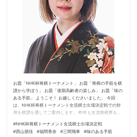
お題「NHK杯将棋トーナメント」 お題「将棋の手筋を棋
譜から学ぼう」 お題「後期高齢者の楽しみ」 お題「味の
ある手筋」 ようこそ！ お越しくださいました。 今回
は、NHK杯将棋トーナメント女流棋士出場決定戦での対
局を棋譜を通してご案内します。 昨年も女流将棋界をけ
ん引するこのお二人の対局でした。 開始日時 2023-12-
#
NHK杯将棋トーナメント女流棋士出場決定戦
05 10:00:00棋 戦 NHK杯将棋トーナメント女流棋士出場
#
西山朋佳
#
福間香奈
#
三間飛車
#
味のある手筋
決定戦先 手 西山朋佳 女流三冠後 手 福間香奈 女流五冠手