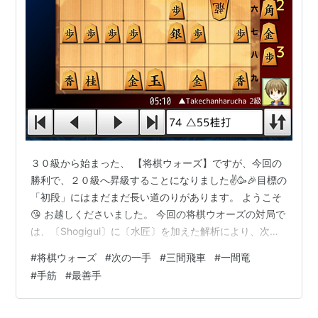
＿＿＿＿金＿銀玉

7筋の歩を五段目まで伸ばし、飛車を7六に浮いて戦う形
を石田流と呼ぶ。名前は、江戸時代の棋士、石田検校が
考案したと言われることに由来する。
普通の三間飛車とは違い、序盤から積極的に仕掛けたり
飛車交換を仕掛けたりと大捌きを狙うことが多い戦法で
３０級から始まった、 【将棋ウォーズ】ですが、今回の
ある。居飛車側の対策として
棒金
が有名。
勝利で、２０級へ昇級することになりました✌️🥳🎉目標の
「初段」にはまだまだ長い道のりがあります。 ようこそ
😘 お越しくださいました。 今回の将棋ウオーズの対局で
は、〔Shogigui〕に〔水匠〕を加えた解析により、次の
一手の【最善手】を上げています。 そして、
#
将棋ウォーズ
#
次の一手
#
三間飛車
#
一間竜
〔shogiplayground〕により、【棋譜再生】をご覧いた
#
手筋
#
最善手
だけます(^^♪ 【次の一手】 【味がイイ手】 【棋譜再生】
** 〔将棋はコミュニケーション〕 【次の一手】 ▶７３手
目☗４七同銀まで。後手番。 貴方はどのような構想が浮