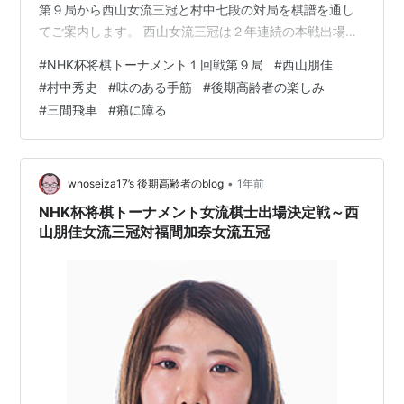
第９局から西山女流三冠と村中七段の対局を棋譜を通し
てご案内します。 西山女流三冠は２年連続の本戦出場
で、対する村中七段は４年振りに予選突破しての本戦出
#
NHK杯将棋トーナメント１回戦第９局
#
西山朋佳
場で両者は初手合いになります。 解説の阿久津主税八段
#
村中秀史
#
味のある手筋
#
後期高齢者の楽しみ
の予想どおり、三間飛車と居飛車の対抗形になりまし
#
三間飛車
#
癪に障る
た。 楽しみです(^^♪ 開始日時 2025-06-01 10:30棋 戦
NHK 杯将棋トーナメント１回戦第９局先 手 西山朋佳女
流三冠後 手 村中秀史七段手合割 平手場 所 NHK放送セ…
•
wnoseiza17’s 後期高齢者のblog
1年前
NHK杯将棋トーナメント女流棋士出場決定戦～西
山朋佳女流三冠対福間加奈女流五冠