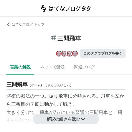
はてなブログ トップ
三間飛車
このタグでブログを書く
言葉の解説
ネットで話題
関連ブログ
三間飛車
(
ゲーム
)
【
さんけんびしゃ
】
将棋の戦法の一つ。振り飛車に分類される。飛車を左か
ら三番目の７筋に動かして戦う。
大きく分けて、飛車が7八にいる普通の三間飛車と、飛
解説の続きを読む
車が7六にいる石田流の二つに大別される。