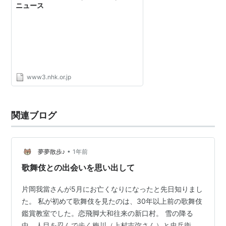
ニュース
www3.nhk.or.jp
関連ブログ
•
夢夢散歩♪
1年前
歌舞伎との出会いを思い出して
片岡我當さんが5月にお亡くなりになったと先日知りまし
た。 私が初めて歌舞伎を見たのは、30年以上前の歌舞伎
鑑賞教室でした。恋飛脚大和往来の新口村。 雪の降る
中、人目を忍んで歩く梅川（上村吉弥さん）と忠兵衛