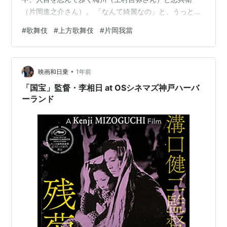
（片岡進之介さん）。 「なんて綺麗なの」と、うっとり
見たのを覚えています。我當さんは忠兵衛の父 孫右衛門
#
歌舞伎
#
上方歌舞伎
#
片岡我當
を演じてらっしゃいました。 孫右衛門の姿に、胸が締め
付けられる思いで舞台を見ていたことが思い出されま
す。その後、何回も我當さん出演の舞台を拝見しました
•
が、堂々とした舞台姿、澄んでいて聞きやすい声、心が
映画和日乗
1年前
揺さぶられるせりふ回し、存在感抜群でした。 もう見ら
「国宝」監督・李相日 at OSシネマズ神戸ハーバ
れないと思うと残念でなりません。 上方の…
ーランド