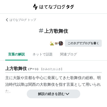
はてなブログ トップ
上方歌舞伎
このタグでブログを書く
言葉の解説
ネットで話題
関連ブログ
上方歌舞伎
(
アート
)
【
かみがたかぶき
】
主に大阪や京都を中心に発展してきた歌舞伎の総称。明
治時代以降は関西の大歌舞伎を指す言葉として用いられ
た。
解説の続きを読む