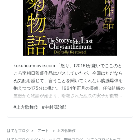
kokuhou-movie.com 「怒り」(2016)が嫌いでここのと
ころ李相日監督作品はパスしていたが、今回はただなら
ぬ気配を感じて、言うことを聞いてくれない膀胱爆弾を
抱えつつ175分に挑む。 1964年正月の長崎、任侠組織の
屋敷から物語が始まり、暗殺された組長の実子が復讐に
燃える「ゴッドファーザー」('72)のような展開。が、復
#
上方歌舞伎
#
中村鴈治郎
讐は未遂に終わり、少年は上方歌舞伎の名門に預けられ
る。こういうところもシチリアに逃げたマイケル(アル・
パチーノ)に似ている。 しかし、2014年の「人間国宝」
はてなブログ
>
アート
>
上方歌舞伎
に至るまでの圧巻の175分を見届けると、李相日監督と本
はてなブログ タグとは
ヘルプ
開発ブログ
はてなブログトップ