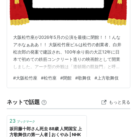
大阪松竹座が2026年5月の公演を最後に閉館！！！んな
アホなぁああ！！ 大阪松竹座ビルは松竹の創業者、白井
松次郎の発案で建設され、100年余り前の大正12年に日
本で初めての鉄筋コンクリート造りの映画館として開業
しました。アーチ型の外観は「道頓堀の凱旋門」と呼ば
れ、多くの名作を上映したあと、平成9年には演劇の劇場
#
大阪松竹座
#
松竹座
#
閉館
#
歌舞伎
#
上方歌舞伎
として新しくオープンし、歌舞伎など多彩な興行を通じ
て多くのファンや地域の人たちに親しまれてきました。
ビルを運営する松竹は28日、建物の老朽化のため来年5
ネットで話題
もっと見る
月の公演をもって終了し、地下の店舗も含めて閉館する
と発表しました。閉館後の運用については未定としてい
ますが、歌舞伎をはじめとする演目は、…
23
ブックマーク
坂田藤十郎さん死去 88歳 人間国宝 上
方歌舞伎の第一人者 | おくやみ | NHK