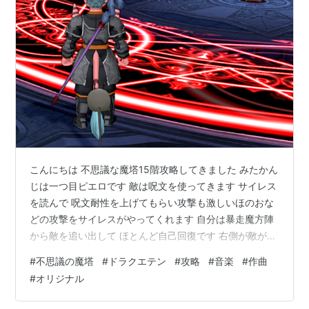
こんにちは 不思議な魔塔15階攻略してきました みたかん
じは一つ目ピエロです 敵は呪文を使ってきます サイレス
を読んで 呪文耐性を上げてもらい攻撃も激しいほのおな
どの攻撃をサイレスがやってくれます 自分は暴走魔方陣
から敵を追い出して ほとんど自己回復です 右側が敵が作
った暴走魔方陣です すぐ押し出せるようです 攻略できま
#
不思議の魔塔
#
ドラクエテン
#
攻略
#
音楽
#
作曲
した 強かったです キャラが多い人は何回かやります ↓を
#
オリジナル
押すと音楽が流れると思います big-up.style にほんブロ
グ村