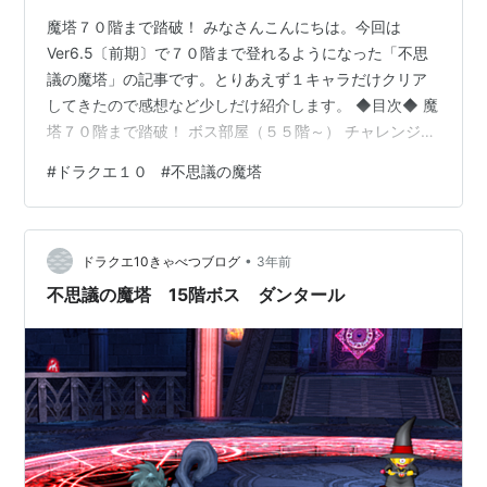
魔塔７０階まで踏破！ みなさんこんにちは。今回は
Ver6.5〔前期〕で７０階まで登れるようになった「不思
議の魔塔」の記事です。とりあえず１キャラだけクリア
してきたので感想など少しだけ紹介します。 ◆目次◆ 魔
塔７０階まで踏破！ ボス部屋（５５階～） チャレンジフ
ロア 不思議のカード 金のフェザーチップ おわりに
#
ドラクエ１０
#
不思議の魔塔
◆◆◆◆ ボス部屋（５５階～） こちらのレベルが…とい
うか装備やアクセの便利な特技によりめちゃくちゃ強く
なってきます。そのおかげでボスも瞬殺できるぐらいの
•
火力に… 火力は高いけど油断すると簡単にやられてしま
ドラクエ10きゃべつブログ
3年前
うのでそこは慎重に…メイルストロム型がオススメと言
不思議の魔塔 15階ボス ダンタール
われてるけど、そもそも謎解きに…