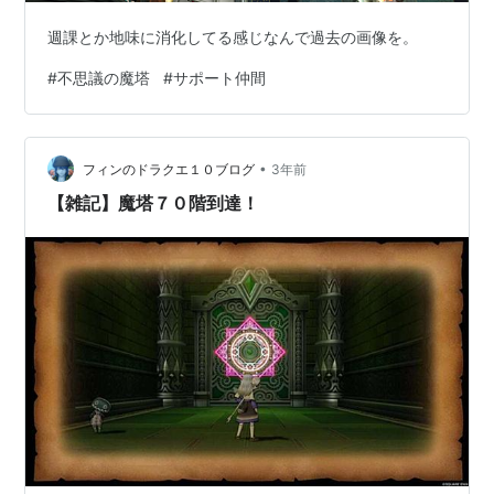
週課とか地味に消化してる感じなんで過去の画像を。
#
不思議の魔塔
#
サポート仲間
•
フィンのドラクエ１０ブログ
3年前
【雑記】魔塔７０階到達！