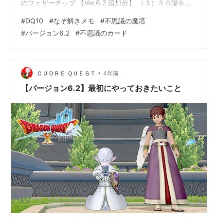
のフェザーチップ 【Ver.6.2 追加分】 （３）５０階を突
破した（２）なぞを３６個解いた（１）魔塔装備ランク
#
DQ10
#
なぞ解きメモ
#
不思議の魔塔
６のアタマ防具を作った（１）魔塔装備ランク６のから
#
バージョン6.2
#
不思議のカード
だ上防具を作った（１）魔塔装備ランク６のからだ下防
具を作った（１）魔塔装備ランク６のウデ防具を作った
（１）魔塔装備ランク６の足防具を作った（２）レベル
４５になった 計１２こ なぞ解きメモ ※ネタバレ注意！ ４
•
ＣＵＯＲＥ ＱＵＥＳＴ
4年前
１階『銀の供物…
【バージョン6.2】最初にやっておきたいこと