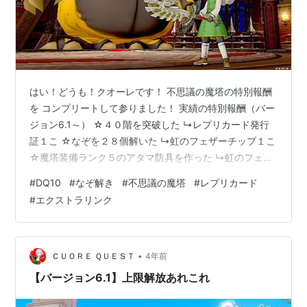
はい！どうも！クオーレです！ 不思議の魔塔の特別報酬
を コンプリートして参りました！ 実績の特別報酬（バー
ジョン6.1～） ☆４０階を突破した ↳レプリカード発行
証１こ ☆なぞを２８個解いた ↳虹のフェザーチップ１こ
☆魔塔装備ランク５のアタマ防具を作った ↳虹のフェザ
ーチップ１こ ☆魔塔装備ランク５のからだ上防具を作っ
#
DQ10
#
なぞ解き
#
不思議の魔塔
#
レプリカード
た ↳虹のフェザーチップ１こ ☆魔塔装備ランク５のから
#
エクストラリンク
だ下防具を作った ↳虹のフェザーチップ１こ ☆魔塔装備
ランク５のウデ防具を作った ↳虹のフェザーチップ１こ
☆魔塔装備ランク５の足防具を作った ↳虹のフェザーチ
ップ１こ ☆レベル３５になった ↳虹のフェザーチップ２
•
ＣＵＯＲＥ ＱＵＥＳＴ
4年前
こ 不思議…
【バージョン6.1】上限解放あれこれ