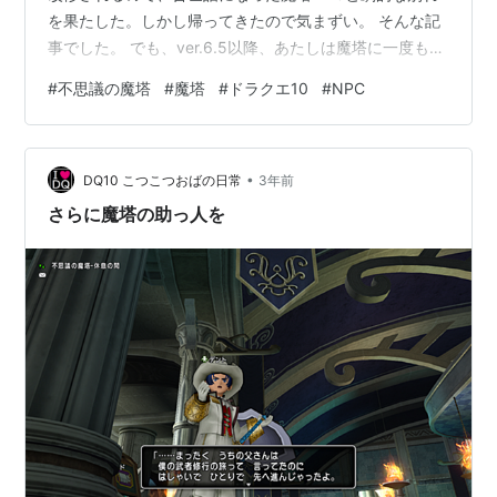
を果たした。しかし帰ってきたので気まずい。 そんな記
事でした。 でも、ver.6.5以降、あたしは魔塔に一度も足
を踏み入れていないのだった。 その昔、魔塔内NPC(勝手
#
不思議の魔塔
#
魔塔
#
ドラクエ10
#
NPC
に)ランキング上位に食い込んだ3名の美女たちを紹介し
たことがあります。 perig.net 最推しは当然、シダレ。 2
番手パーライ。 3番手にホロナ。 え？ホロナしか世話に
•
なったことがない？そんなばかな。あなた、人生の6割を
DQ10 こつこつおばの日常
3年前
損していますよ。 もう、今ではこの子達と…
さらに魔塔の助っ人を