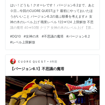
はい！どうも！クオーレです！ バージョン6.2まで、あと
０日…今回のCUORE QUESTは？ 最初にやっておいたほ
うがいいこと バージョン6.2の遊ぶ順番を考えます♬ 女
神の木のレベル上げ 職業レベル 122⇒124 上限解放 不思
議の魔塔 40⇒50階 クリア 女神の木のレベル上げ 【源世
植物研究所】バージョン6.1 同様… 天使ソイルの前で「冒
#
DQ10
#
女神の木
#
不思議の魔塔
#
バージョン6.2
険を中断する」女神の木は成長に時間がかかるため、 １
#
レベル上限解放
番最初にやっておくと良さそうです。 職業レベル
122⇒124 上限解放 【天声の間】地底湖の洞くつ ☝ルー
ラストーンの準備はバッチリ！(笑) 歌：ウェディ 呼：プ
クリポ言：エルフ 哭：ドワーフ …
•
ＣＵＯＲＥ ＱＵＥＳＴ
4年前
【バージョン6.1】不思議の魔塔