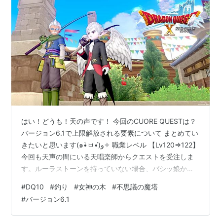
はい！どうも！天の声です！ 今回のCUORE QUESTは？
バージョン6.1で上限解放される要素について まとめてい
きたいと思います(๑•̀ㅂ•́)و✧ 職業レベル 【Lv120⇒122】
今回も天声の間にいる天唱楽師からクエストを受注しま
す。ルーラストーンを持っていない場合、バシッ娘から
飛ぶと早いです。荷物になる経験値の聖典などを消化し
#
DQ10
#
釣り
#
女神の木
#
不思議の魔塔
てから、新しいマップを冒険したいですね♪ レベル上げを
#
バージョン6.1
する方は料理の準備を！ キュリオシティ（マイタウンＩ
Ｄ：7926−9022）☝料理中心のモーモンバザーやってま