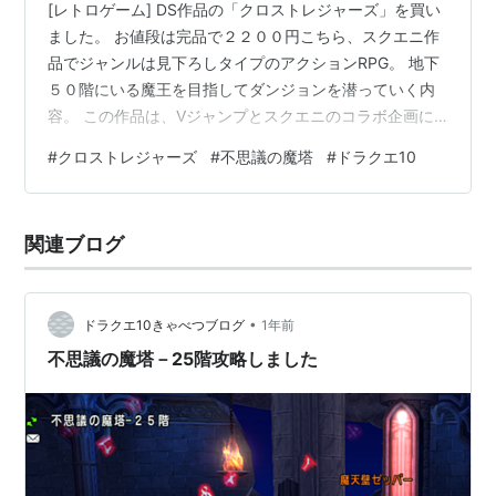
[レトロゲーム] DS作品の「クロストレジャーズ」を買い
ました。 お値段は完品で２２００円こちら、スクエニ作
品でジャンルは見下ろしタイプのアクションRPG。 地下
５０階にいる魔王を目指してダンジョンを潜っていく内
容。 この作品は、Vジャンプとスクエニのコラボ企画に
より製作された作品で Vジャンプの読者たちが投稿した
#
クロストレジャーズ
#
不思議の魔塔
#
ドラクエ10
モンスター、武器、アイテム等の アイデアを基にゲーム
デザインがなされているとのこと。 こちらが扱えるキャ
ラの職は ファイター、シーフ、プリースト、メイジの４
関連ブログ
職業 キャラメイク時に職業を選んでキャラを作ることに
なるけど ゲーム内の拠点で、いつでも転職は可能とのこ
と。無難なのはファイター…
•
ドラクエ10きゃべつブログ
1年前
不思議の魔塔－25階攻略しました