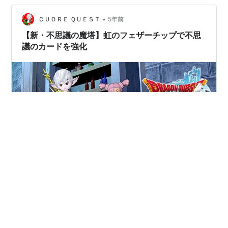
す♫ 女神の木のレベル 【Lv10⇒12】 成長に必要な素材
が今まで通り、創生珠だけとも限りま…
•
ＣＵＯＲＥ ＱＵＥＳＴ
5年前
【新・不思議の魔塔】虹のフェザーチップで不思
議のカードを強化
はい！どうも！クオーレです！ 不思議の魔塔の特別報酬
をコンプして 不思議のカードをバージョン6.0の 上限ま
で強化して参りました！ ☝どの職業でも使いやすい能力