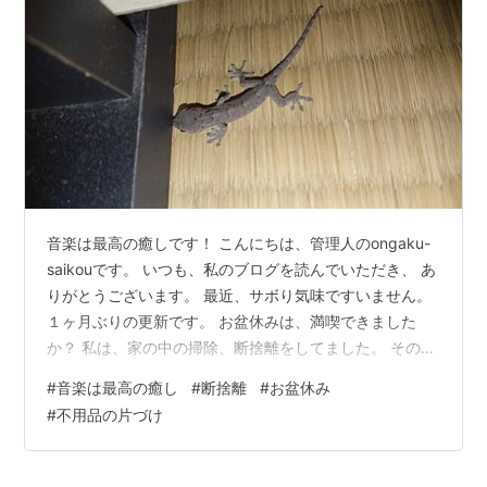
音楽は最高の癒しです！ こんにちは、管理人のongaku-
saikouです。 いつも、私のブログを読んでいただき、 あ
りがとうございます。 最近、サボり気味ですいません。
１ヶ月ぶりの更新です。 お盆休みは、満喫できました
か？ 私は、家の中の掃除、断捨離をしてました。 その掃
除の中で、エアコンのフィルターを掃除して、戻し 動か
#
音楽は最高の癒し
#
断捨離
#
お盆休み
したときに、いつもと違う音が、、、 その時に、何かが
#
不用品の片づけ
送風口から出てきました。 何だと思い、びっくりしてい
たら、、、 ヤモリの子供が出てきたんです。 音の原因は
この子でした。無事で良かったです。 最近、家の中でヤ