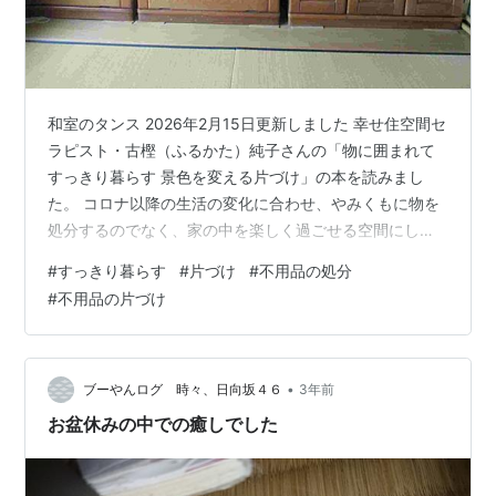
和室のタンス 2026年2月15日更新しました 幸せ住空間セ
ラピスト・古樫（ふるかた）純子さんの「物に囲まれて
すっきり暮らす 景色を変える片づけ」の本を読みまし
た。 コロナ以降の生活の変化に合わせ、やみくもに物を
処分するのでなく、家の中を楽しく過ごせる空間にしよ
うという内容です。 スポンサーリンク 片付かない理由
#
すっきり暮らす
#
片づけ
#
不用品の処分
景色を変える 何に囲まれたいのか まとめ 片付かない理
#
不用品の片づけ
由 押し入れにものを移動 「物に囲まれてすっきり暮らす
景色を変える片づけ」の本・表紙扉ページに、片づかな
い理由・チェックリストがあります。 「いる」「いらな
い」から始めている 物の量にうんざり リビングに物が出
•
ブーやんログ 時々、日向坂４６
3年前
しっぱなし 部屋に…
お盆休みの中での癒しでした