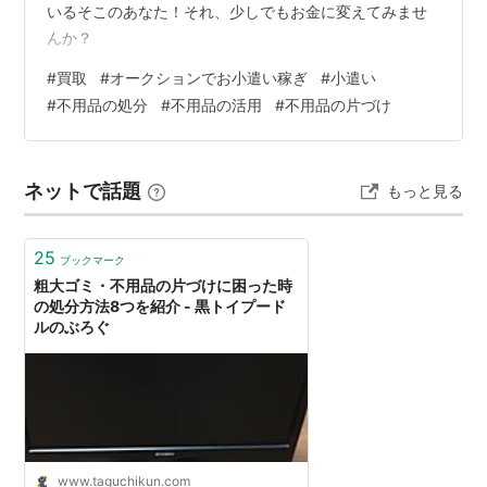
いるそこのあなた！それ、少しでもお金に変えてみませ
んか？
#
買取
#
オークションでお小遣い稼ぎ
#
小遣い
#
不用品の処分
#
不用品の活用
#
不用品の片づけ
ネットで話題
もっと見る
25
ブックマーク
粗大ゴミ・不用品の片づけに困った時
の処分方法8つを紹介 - 黒トイプード
ルのぶろぐ
www.taguchikun.com