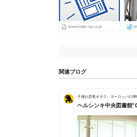
www.kobe-np.co.jp
bl
関連ブログ
子連れ恐竜オタク、ヨーロッパの博
ヘルシンキ中央図書館”