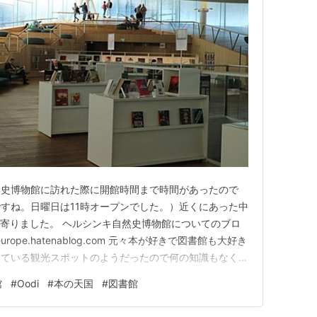
然史博物館に訪れた際に開館時間まで時間があったので
すね。日曜日は11時オープンでした。）近くにあった中
立ち寄りました。 ヘルシンキ自然史博物館についてのブロ
europe.hatenablog.com 元々本が好きで図書館も大好き
っている観光スポットのようだったので何の知識もなく興
がすごいとこでした！ 流線型の素敵すぎる建物。 外観
館
#
Oodi
#
本の天国
#
図書館
もすごいんです。 なんということでしょう。図書館に