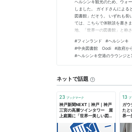
ヘルシンキ観光のため、ウォ
しました。 ガイドさんによる
図書館」だそう。 いずれも長
ては、こちらで体験談を書き
地、「世界一の図書館」と称
１．ヘルシンキ中央図書館（Ood
#
フィンランド
#
ヘルシンキ
めるエントランス階 2-2 2階
#
中央図書館 Oodi
#
政府か
の天国 2-4 トイレはユニセ…
#
ヘルシンキ空港のラウンジと
ネットで話題
23
13
ブックマーク
ブ
神戸新聞NEXT｜神戸｜神戸
ガウ
三宮の高層ツインタワー 屋
たと
上庭園に「世界一美しい図書
界一
館」