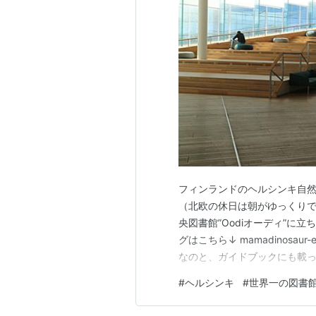
フィンランドのヘルシンキ自
（北欧の休日は朝がゆっくりで
央図書館”Oodiオーディ”に
グはこちら↓ mamadinosaur-
なのと、ガイドブックにも載
味本位で行ってみましたがここ
#
ヘルシンキ
#
世界一の図書
も近未来なんですが図書館の中
いると思えな…