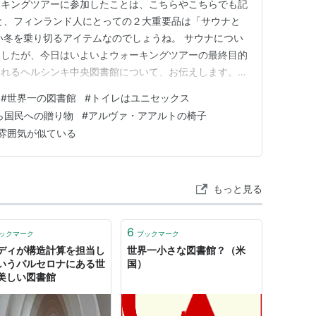
ーキングツアーに参加したことは、こちらやこちらでも記
と、フィンランド人にとっての２大重要品は「サウナと
い冬を乗り切るアイテムなのでしょうね。 サウナについ
ましたが、今日はいよいよウォーキングツアーの最終目的
されるヘルシンキ中央図書館について、お伝えします。
i）の概要 ２．館内の様子 2-1 1階：様々な人が楽し
#
世界一の図書館
#
トイレはユニセックス
：仕事も勉強もクリエイティブ活動も可能！ 2-3 3階：本
ら国民への贈り物
#
アルヴァ・アアルトの椅子
雰囲気が似ている
もっと見る
6
ックマーク
ブックマーク
ディが構造計算を担当し
世界一小さな図書館？（米
いうバルセロナにある世
国）
美しい図書館