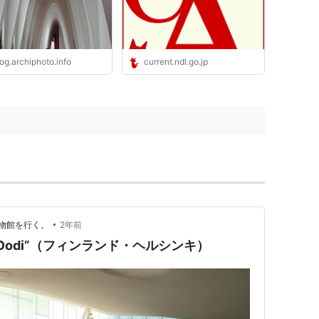
og.archiphoto.info
current.ndl.go.jp
•
物館を行く。
2年前
Oodi”（フィンランド・ヘルシンキ）