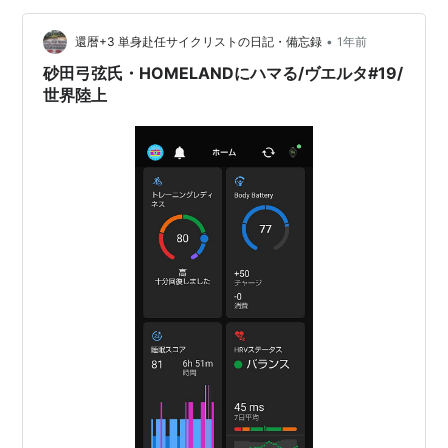
•
還暦+3 単身赴任サイクリストの日記・備忘録
1年前
砂田弓弦氏・HOMELANDにハマる/ヴエルタ#19/
世界陸上