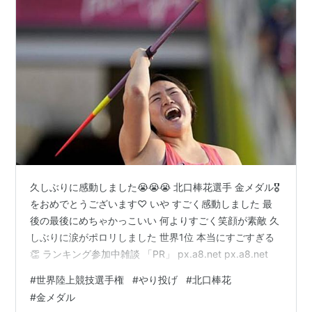
久しぶりに感動しました😭😭😭 北口棒花選手 金メダル🎖
をおめでとうございます♡ いや すごく感動しました 最
後の最後にめちゃかっこいい 何よりすごく笑顔が素敵 久
しぶりに涙がポロリしました 世界1位 本当にすごすぎる
👏 ランキング参加中雑談 「PR」 px.a8.net px.a8.net
#
世界陸上競技選手権
#
やり投げ
#
北口棒花
#
金メダル