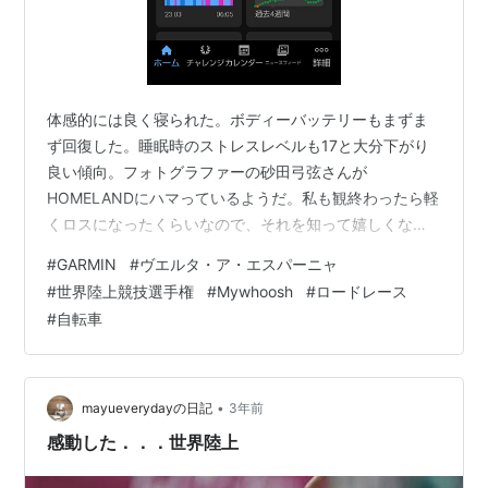
体感的には良く寝られた。ボディーバッテリーもまずま
ず回復した。睡眠時のストレスレベルも17と大分下がり
良い傾向。フォトグラファーの砂田弓弦さんが
HOMELANDにハマっているようだ。私も観終わったら軽
くロスになったくらいなので、それを知って嬉しくなっ
た。いつか語り合いたいものだ。😅 ヴエルタ#19は平坦
#
GARMIN
#
ヴエルタ・ア・エスパーニャ
ステージ。カハルラルの選手の1人逃げで進行。逃げが捕
#
世界陸上競技選手権
#
Mywhoosh
#
ロードレース
まってからも単発の逃げはあったが全て捕まり集団スプ
#
自転車
リントへ。アルペシンの完璧なリードアウトからフィリ
プセンが勝利。 youtu.be 裏で世界陸上の35キロ競歩を
やっていたので横目で観ながら。こちらは残念ながらカ
ナダの選手に終盤抜かれて勝木が3…
•
mayueverydayの日記
3年前
感動した．．．世界陸上