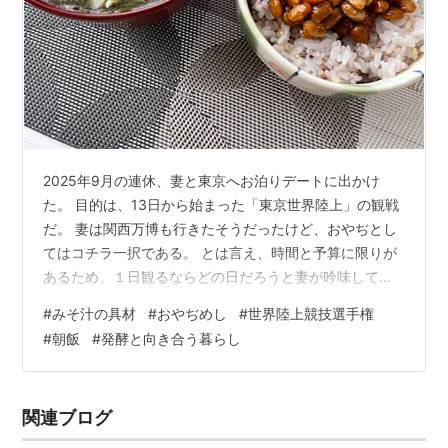
2025年9月の連休、妻と東京へお泊りデートに出かけ
た。 目的は、13日から始まった「東京世界陸上」の観戦
だ。 妻は関西万博も行きたそうだったけど、おやぢとし
てはコチラ一択である。 とは言え、時間と予算に限りが
あるため、１日観るならどの日だろうと妻が吟味してく
れた結果、初日のイブニングセッションが妥当だろうと
#
みそ汁の具材
#
おやぢめし
#
世界陸上競技選手権
なり、日程を決めた。 個人的にも東京へ行くのはとても
#
朝飯
#
発酵と向き合う暮らし
久しぶりになる。 この前いつ行ったかと、ヤレた脳ミソ
で思い出してみれば、その答えは1990年。ローリングス
トーンズの初公演を観に東京ドームへ行った以来だっ
関連ブログ
た。 初めて見る国立競技場。初めて観る世界陸上、とい
うか本格的な陸上大会。 飯の話か…