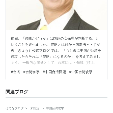
前回、「侵略かどうか」は国連の安保理が判断する、と
いうことを述べました。 侵略とは何か～国際法～ - すが
教（きょう）公式ブログ では、 「もし仮に中国が台湾を
侵攻したらそれは『侵略』になるのか」 を考えてみまし
ょう。 一般的な感覚として、台湾には ・領域（領土、領
空、領海）があり、 ・国民が居て、 ・国家の主権が存在
#
台湾
#
台湾有事
#
中国台湾問題
#
中国台湾攻撃
する（独自の政府が存在する） ので独立国です。 『侵
略』の定義によれば、「他国の領土に対する侵入・攻
撃」は侵略に該当するので、 「中国による台湾侵攻は侵
関連ブログ
略である」 と言えそうです。 しかし「独立国であるかど
うか」は客観的に自動的に決まるものではなく、 「他国
に『国家』として承認し…
はてなブログ
>
未指定
>
中国台湾攻撃