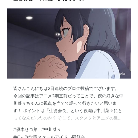
皆さんこんにちは2日連続のブログ投稿でございます。
今回の記事はアニメ2期直前だってことで、僕の好きな中
川菜々ちゃんに視点を当てて語って行きたいと思いま
す！ ポイントは「生徒会長」という役職は中川菜々にと
ってなんだったのか？ そして、スクスタとアニメの違い
について。 そして今回の記事も昨日に引き続き生春さん
#
優木せつ菜
#
中川菜々
（@Time_mrsi）とぎぬまさんの（@NEXT_Ginuma）企
#
虹ヶ咲学園スクールアイドル同好会