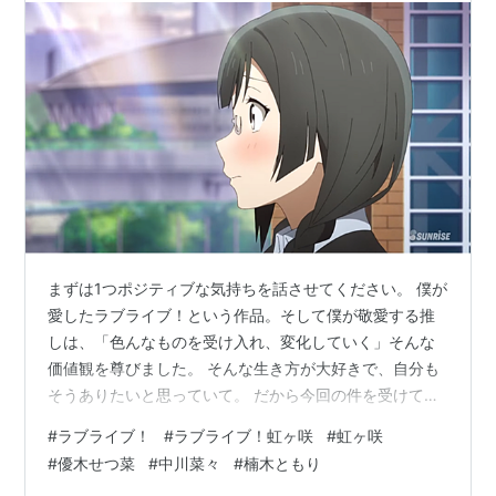
まずは1つポジティブな気持ちを話させてください。 僕が
愛したラブライブ！という作品。そして僕が敬愛する推
しは、「色んなものを受け入れ、変化していく」そんな
価値観を尊びました。 そんな生き方が大好きで、自分も
そうありたいと思っていて。 だから今回の件を受けて変
わっていくものはたくさんあると思うけど、それらを全
#
ラブライブ！
#
ラブライブ！虹ヶ咲
#
虹ヶ咲
てポジティブに捉えて楽しみにしていきたい。前を向い
#
優木せつ菜
#
中川菜々
#
楠木ともり
ていきたい。そう思っています。 どんな人で、どんな声