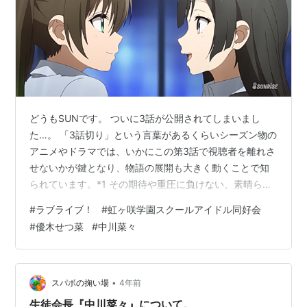
どうもSUNです。 ついに3話が公開されてしまいまし
た…。 「3話切り」という言葉があるくらいシーズン物の
アニメやドラマでは、いかにこの第3話で視聴者を離れさ
せないかが鍵となり、物語の展開も大きく動くことで知
られています。*1 その期待や重圧に負けない、素晴らし
いものを虹ヶ咲学園スクールアイドル同好会は見せてく
#
ラブライブ！
#
虹ヶ咲学園スクールアイドル同好会
れました。 「せつ菜回」ということで、今回は彼女の価
#
優木せつ菜
#
中川菜々
値観に触れながら、僕のせつ菜ちゃんに対する気持ちを
述べていこうかなと思います。 それではどうぞお付き合
いください。 ※ここから先、アニメ第1話~3話及びスクス
タメインストーリー&キズナエピソードのネタバレを含み
•
スパボの掬い場
4年前
ます。 寛大な人、人に寄り…
生徒会長『中川菜々』について。