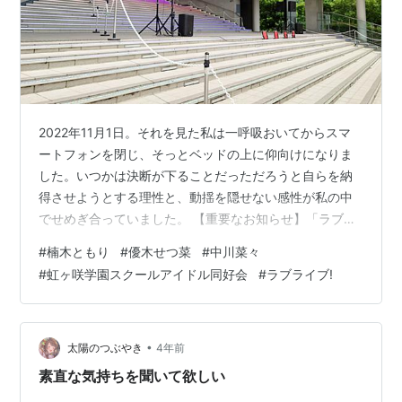
2022年11月1日。それを見た私は一呼吸おいてからスマ
ートフォンを閉じ、そっとベッドの上に仰向けになりま
した。いつかは決断が下ることだっただろうと自らを納
得させようとする理性と、動揺を隠せない感性が私の中
でせめぎ合っていました。 【重要なお知らせ】「ラブラ
イブ！虹ヶ咲学園スクールアイドル同好会」優木せつ
#
楠木ともり
#
優木せつ菜
#
中川菜々
菜・中川菜々役 楠木ともり降板のご報告です。詳細はこ
#
虹ヶ咲学園スクールアイドル同好会
#
ラブライブ!
ちらよりご確認ください。https://t.co/6kC7OqHyzvま
た、楠木ともり公式サイトはこちらよりご確認くださ
い。https://t.co/HefTdWHs91#lovelive #虹ヶ咲
pic.twitter.com/Qar9e…
•
太陽のつぶやき
4年前
素直な気持ちを聞いて欲しい