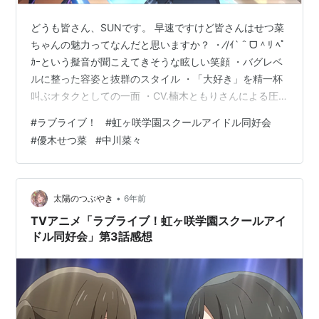
どうも皆さん、SUNです。 早速ですけど皆さんはせつ菜
ちゃんの魅力ってなんだと思いますか？ ・⁄/ｲ`＾ᗜ＾ﾘ ﾍﾟ
ｶｰという擬音が聞こえてきそうな眩しい笑顔 ・バグレベ
ルに整った容姿と抜群のスタイル ・「大好き」を精一杯
叫ぶオタクとしての一面 ・CV.楠木ともりさんによる圧
倒的歌唱力 etc…… オタク一人一人挙げるものは違うと思
#
ラブライブ！
#
虹ヶ咲学園スクールアイドル同好会
いますが、 僕は優木せつ菜が中川菜々であることそのも
#
優木せつ菜
#
中川菜々
のが彼女の大きな魅力だと思っています！！ と、いう訳
で僕から1つ提唱させてください。 「優木せつ菜の魅力の
5割は中川菜々」 せつ菜と菜々の2つの姿があることで ・
たくさんのギャップが生まれる ・彼女の魅力が何倍に
•
太陽のつぶやき
6年前
も…
TVアニメ「ラブライブ！虹ヶ咲学園スクールアイ
ドル同好会」第3話感想