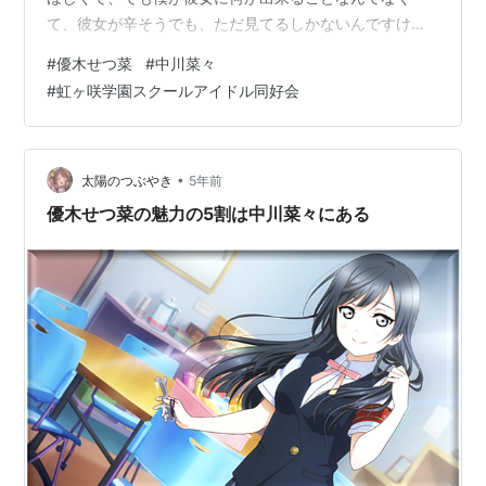
て、彼女が辛そうでも、ただ見てるしかないんですけ
ど。 でも優木せつ菜としてだけでなく、中川菜々として
#
優木せつ菜
#
中川菜々
の彼女にも、彼女が苦しい時に1人にしないでいてくれる
#
虹ヶ咲学園スクールアイドル同好会
仲間がいて。 僕の伝わらないままの言葉を、ちゃんと届
けてくれる仲間がいて。 彼女が笑顔を無くさないでいら
れたことが、本当に嬉しかった。 ずっとせつ菜ちゃん
を、菜々ちゃんを、好きでい続けてよかった…… ありが
•
太陽のつぶやき
5年前
とう君に会えてよかった。 今回は僕の…
優木せつ菜の魅力の5割は中川菜々にある