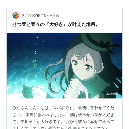
だろう？コーレスが変わったりするのかな？ ライブでは
どんなパフォーマンスを魅せてくれるのだろう？ 今まで
振りが分からなかったせつ菜ちゃんのダンスが見られる
•
スパボの掬い場
4年前
ようになるね。 ライブでは裏で既存の…
せつ菜と菜々の『大好き』が叶えた場所。
みなさんこんにちは、スパボです。 最初に言わせてくだ
さい。 本当に救われました…… 僕は優木せつ菜が大好き
で、中川菜々が大好きです。 だから彼女に幸せであって
ほしくて、でも僕が彼女に何か出来ることなんてなく