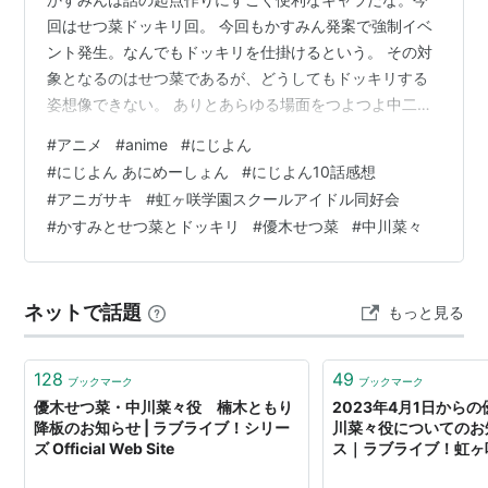
回はせつ菜ドッキリ回。 今回もかすみん発案で強制イベ
ント発生。なんでもドッキリを仕掛けるという。 その対
象となるのはせつ菜であるが、どうしてもドッキリする
姿想像できない。 ありとあらゆる場面をつよつよ中二病
的思想により乗り越えていくせつ菜よ。 そしてかすみん
#
アニメ
#
anime
#
にじよん
は昂奮する余り本人の前でドッキリを話題にしてしまい
#
にじよん あにめーしょん
#
にじよん10話感想
大わらわ。 さらに狼少年よろしくライブ本番では本当に
#
アニガサキ
#
虹ヶ咲学園スクールアイドル同好会
事故が起こり照明が落ちてしまった。 それでもせつ菜は
#
かすみとせつ菜とドッキリ
#
優木せつ菜
#
中川菜々
つよつよであり高らかに曲を歌い上げ、ライブを成功に
導く。 せつ菜にドッキリを仕掛けようとしたら本当に事
故で停電してしまった！ かすみんって…
ネットで話題
もっと見る
128
49
ブックマーク
ブックマーク
優木せつ菜・中川菜々役 楠木ともり
2023年4月1日から
降板のお知らせ | ラブライブ！シリー
川菜々役についてのお
ズ Official Web Site
ス｜ラブライブ！虹ヶ
アイドル同好会