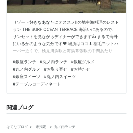
リゾート好きなあなたにオススメ‼️の地中海料理のレスト
ラン THE SURF OCEAN TERRACE 海沿いにあるので、
サンセットを見ながらディナーができます👍 まるで海外
にいるかのような気分です❤️ 場所はココ⬇︎ 稲毛ヨットハ
ーバー近くで、検見川浜駅と海浜幕張駅の中間あたりで
す。 京葉線 海浜幕張駅と稲毛海岸駅から無料のバスも出
#
銀座ランチ
#
丸ノ内ランチ
#
銀座グルメ
ています。 店内は、ダークブラウンのウッドを基調とし
#
丸ノ内グルメ
#
お取り寄せ
#
お持たせ
たモダンな空間です。 テラス席もあります‼️ メニュー ど
#
銀座スイーツ
#
丸ノ内スイーツ
れもシーフードのお出汁がしっかりしていて美味しいの
#
テーブルコーディネート
ですが 決まっていつもオーダーするのは、 ガーリックシ
ュリンプ ７５０円 海老の量は少なめですが。ぷり…
関連ブログ
はてなブログ
>
未指定
>
丸ノ内ランチ