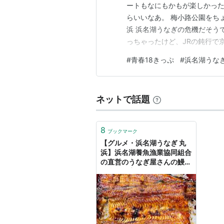
ートもなにもかもが楽しかった
らいいなあ。 梅小路公園をち
浜 浜名湖うなぎの危機だそう
っちゃったけど、JRの鈍行で
のアパ朝食から ありがとう、
#
青春18きっぷ
#
浜名湖うな
ホテルから梅小路公園がすぐ
ました。 梅小路公園も行った
ネットで話題
8
ブックマーク
【グルメ・浜名湖うなぎ 丸
浜】浜名湖養魚漁業協同組合
の直営のうなぎ屋さんの鰻重
は当然最高。浜松市 浜松駅
初訪問 - Eikokudo Rockets