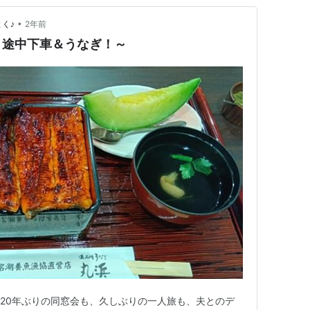
•
よく♪
2年前
～途中下車＆うなぎ！～
 20年ぶりの同窓会も、久しぶりの一人旅も、夫とのデ