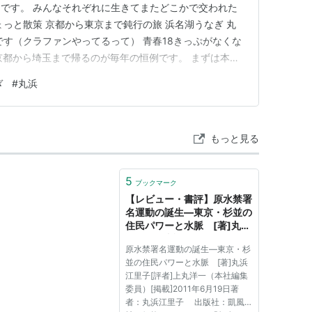
です。 みんなそれぞれに生きてまたどこかで交われた
ょっと散策 京都から東京まで鈍行の旅 浜名湖うなぎ 丸
です（クラファンやってるって） 青春18きっぷがなくな
京都から埼玉まで帰るのが毎年の恒例です。 まずは本日
さようなら、おいしかったよ 梅小路公園をちょっと散策
ぎ
#
丸浜
近くだったので、ちょっと歩いてから電車に乗ることにし
ことなかっ…
もっと見る
5
ブックマーク
【レビュー・書評】原水禁署
名運動の誕生―東京・杉並の
住民パワーと水脈 [著]丸浜
江里子 - 書評 - ＢＯＯＫ：
原水禁署名運動の誕生―東京・杉
asahi.com（朝日新聞社）
並の住民パワーと水脈 [著]丸浜
江里子[評者]上丸洋一（本社編集
委員）[掲載]2011年6月19日著
者：丸浜江里子 出版社：凱風