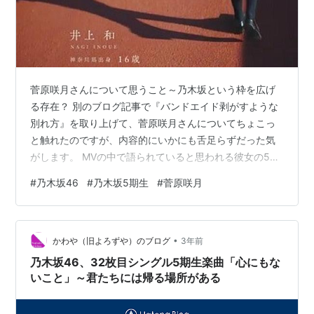
菅原咲月さんについて思うこと～乃木坂という枠を広げ
る存在？ 別のブログ記事で『バンドエイド剥がすような
別れ方』を取り上げて、菅原咲月さんについてちょこっ
と触れたのですが、内容的にいかにも舌足らずだった気
がします。 MVの中で語られていると思われる彼女の5期
生の中での位置付けについて、説明しましたが、あまり
#
乃木坂46
#
乃木坂5期生
#
菅原咲月
説得力がないように感じます。 そこで、もうちょっと書
き足しておこうと思います。 29枚目シングル
『Actually』に、ドキュメンタリー形式で5期生の各メン
•
バーを紹介する動画が収録されています。 乃木坂
かわや（旧よろずや）のブログ
3年前
46『Actually...』 - YouTube それを見て、菅原咲月さん
乃木坂46、32枚目シングル5期生楽曲「心にもな
だけテイストが違…
いこと」～君たちには帰る場所がある