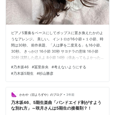
ピアノ5重奏をベースにしてポップスに置き換えたかのよ
うなアレンジ。 美しい。 イントロが16小節＋１小節、時
間は30秒。 前作表題、「人は夢を二度見る」も16小節、
30秒。 きっかけ 16小節 30秒 サヨナラの意味 16小節
30秒 沈黙した恋人よ 8小節 14秒（倍あってもよかった
し欲しかった ・・・・・・・・・・・・・・・・・・ ロ
#
乃木坂46
#
冨里奈央
#
考えないようにする
ビンソン 16小節 34秒 Pretender 12小節 30秒（BPMが
#
乃木坂5期生
#
杉山勝彦
100以下なので ・・・・・・・・・・・・・・・・・・
OIDEMASE!!~極楽~ 16小節＋2小節 24秒 トライアングル
ドリーマー 16小節 25秒
・・・・・・・・・・・・・・・…
•
かわや（旧よろずや）のブログ
3年前
乃木坂46、5期生楽曲「バンドエイド剥がすよう
な別れ方」～咲月さんは5期生の接着剤？！