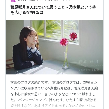
なってきた。 人気メンバー…
菅原咲月さんについて思うこと～乃木坂という枠
を広げる存在(2/2)
前回のブログの続きです。 前回のブログでは、29枚目シ
ングルに収録されている5期生紹介動画、菅原咲月さん編
を中心に彼女の思いっきりのよさなどについて触れまし
た。 バンジージャンプに挑んだり、ひたすら喋り続ける
姿を映すなど、あまりアイドルっぽくない紹介のされ方