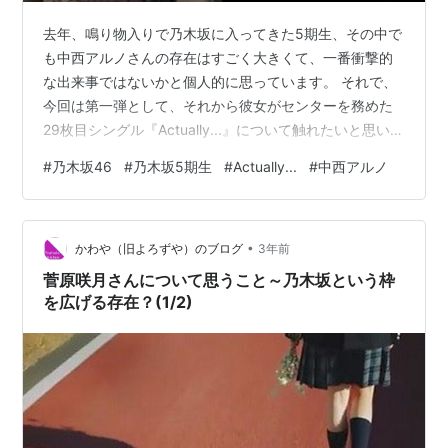
去年、鳴り物入りで乃木坂に入ってきた5期生、その中で
も中西アルノさんの存在はすごく大きくて、一番衝撃的
な出来事ではないかと個人的に思っています。 それで、
今回は第一弾として、それから彼女がセンターを務めた
29枚目シングル『Actually...』について触れたいと思いま
す。 『Actually...』に見る乃木坂の本気度 29thシングル
#
乃木坂46
#
乃木坂5期生
#
Actually...
#
中西アルノ
『Actually...』が発売されて一年以上経ちましたが、この
曲の評価は真っ二つに割れているようですね。 乃木坂が
変わろうとしていると好意的に受け止める声もあります
•
が、曲の振りが中西アルノさんとそのバックダンサーみ
かわや（旧よろずや）のブログ
3年前
たいになっているというような批判的な声もあり…
菅原咲月さんについて思うこと～乃木坂という枠
を広げる存在？(1/2)