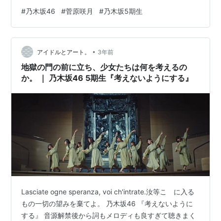
だし、制作者サイドもあえてアイドル的な要素を排して
#
乃木坂46
#
菅原咲月
#
乃木坂5期生
いたのではないかと想像しました。 それで、もしかし
て、今までの乃木坂の枠に嵌まらない存在として期待さ
れているのではないかと妄想を広げました。 今回も妄想
•
をいっぱいに広げて、あれやこれや書いてみたいと思い
アイドルとアート。
3年前
ます。 29枚目シングル収録、5期生紹介動画より 彼女の
地獄の門の前に立ち、少女たちは何を考えるの
親しみやすいキャラに乗じて本ブログ…
か。 ｜ 乃木坂46 5期生『考えないようにする』
Lasciate ogne speranza, voi ch'intrate.汝等こゝに入る
もの一切の望みを棄てよ。 乃木坂46 『考えないように
する』 音源解禁後から詞もメロディも良すぎて聴きまく