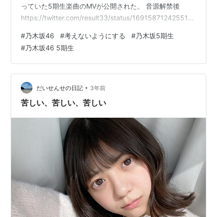
っていた5期生楽曲のMVが公開された。 音源解禁後
https://twitter.com/result33/status/1691587124255187
411?
#
乃木坂46
#
考えないようにする
#
乃木坂5期生
s=20https://twitter.com/result33/status/16915871242
#
乃木坂46 5期生
55187411?s=20 #考えないようにする は文学だよ
https://t.co/V0Fd6KAeR2 — りざると (@resul…
•
だいせんせの日記
3年前
苦しい、苦しい、苦しい