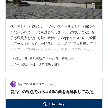
代々木という場所と、「ガールズルール」という曲に特
別な想いをどうしても感じてしまう。乃木坂がまだ知名
度も動員力もなにも無い時代に、Zeppクラスの箱で全国
ツアーをまわっていた時代に、はじめて1万人規模のアリ
ーナでライブを行った場所が代々木第一体育館だった。
その年のツアー、座長は白石麻衣、表題曲は「ガールズ
#
乃木坂46
#
乃木坂スター誕生
#
井上和
ルール」だった。 同じことを何度も言ってるんだけど、
#
ガールズルール
#
乃木坂5期生
「ガールズルール」って最初からいまのような地位を得
ていたわけではないと思うんだ。 ガールズルールのこと
を悪く言う人、今ではひとりもいないけど最初はボロク
ソ叩かれてた。”SKEみたいな曲作りやがってー！”と怒り
•
寧音の桜並木ブログ
3年前
の声とかあった。君の名は希望のあと…
就活生の視点で乃木坂46の曲を再解釈してみた。