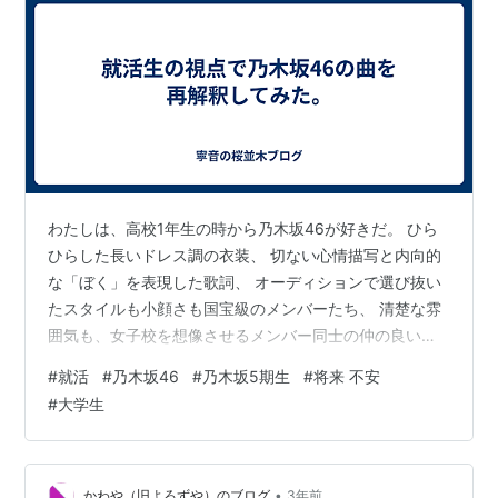
わたしは、高校1年生の時から乃木坂46が好きだ。 ひら
ひらした長いドレス調の衣装、 切ない心情描写と内向的
な「ぼく」を表現した歌詞、 オーディションで選び抜い
たスタイルも小顔さも国宝級のメンバーたち、 清楚な雰
囲気も、女子校を想像させるメンバー同士の仲の良い雰
囲気も好きだ。 選抜ではないメンバーだけでライブ公演
#
就活
#
乃木坂46
#
乃木坂5期生
#
将来 不安
が行えるほどのファン層の厚さもあるし、 伝説と言われ
#
大学生
る一期生在籍当時から続く歴史あるテレビ番組もあれ
ば、 最近は公式が運営するYouTube活動も活発である。
さまざまな媒体でいろんなメンバーを知ることも、 気に
なるメンバーの良さを知ることも十二分にできるように
•
かわや（旧よろずや）のブログ
3年前