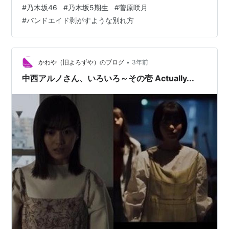
屈だったので、もっと書きたかったことを書き足し、単
#
乃木坂46
#
乃木坂5期生
#
菅原咲月
独のブログとして独立させることにしました。 さて、本
#
バンドエイド剥がすような別れ方
題に入ります。 2番目の5期生楽曲「バンドエイド剥がす
ような別れ方」のMVについて語りたいと思います。
www.youtube.com なお、こちらの記事にも同じく『バ
ンドエイド剥がすような別れ方』のMVについて書いてい
•
かわや（旧よろずや）のブログ
3年前
るので参考にしてくだ…
中西アルノさん、いろいろ～その壱 Actually...