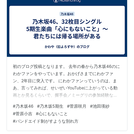
初のブログ投稿となります。 去年の春から乃木坂46のに
わかファンをやっています。おかげさまでにわかファ
ン、2年目に突入です。 にわかファンっていうのは、ま
あ、言ってみれば、せいぜいYouTubeに上がっている動
画とか見るくらいで、握手会／ミーグリの参加経験な
し、コンサートに行った経験なしと、外野の外野、外様
#
乃木坂46
#
乃木坂5期生
#
菅原咲月
#
池田瑛紗
の外様みたいなファンです まあ、そういう意味ではファ
#
菅原小吉
#
心にもないこと
ンと言えるかどうかも微妙なのですが。 さて、前置きは
#
バンドエイド剝がすような別れ方
このくらいにして。 今回のお題は、32枚目シングルに収
録されている5期生楽曲「心にもないこと」です。 32枚