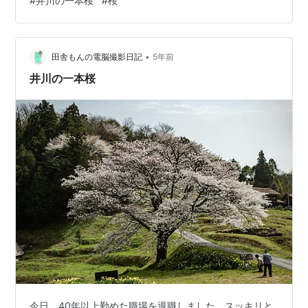
#
井川の一本桜
#
桜
•
田舎もんの電脳撮影日記
5年前
井川の一本桜
今日、40年以上勤めた職場を退職しました。スッキリと