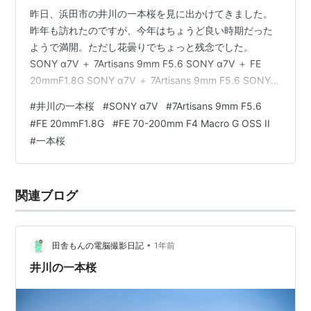
昨日、浜田市の井川の一本桜を見に出かけてきました。
昨年も訪れたのですが、今年はちょうど良い時期だった
ようで満開。ただし花曇りでちょっと残念でした。
SONY α7Ⅴ ＋ 7Artisans 9mm F5.6 SONY α7Ⅴ ＋ FE
20mmF1.8G SONY α7Ⅴ ＋ 7Artisans 9mm F5.6 SONY
α7Ⅴ ＋ FE 70-200mm F4 Macro G OSS II SONY α7Ⅴ ＋
#
井川の一本桜
#
SONY α7Ⅴ
#
7Artisans 9mm F5.6
FE 20mmF1.8G SONY α7Ⅴ ＋ FE 70-200mm F4 Macro
#
FE 20mmF1.8G
#
FE 70-200mm F4 Macro G OSS II
G OSS II クリックお願いします ↓ ↓ ↓ ↓ にほんブログ
#
一本桜
村 にほんブログ村 に…
関連ブログ
•
田舎もんの電脳撮影日記
1年前
井川の一本桜