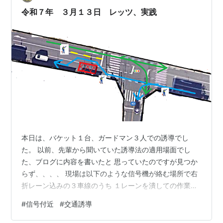
令和７年 ３月１３日 レッツ、実践
本日は、バケット１台、ガードマン３人での誘導でし
た。 以前、先輩から聞いていた誘導法の適用場面でし
た、ブログに内容を書いたと 思っていたのですが見つか
らず、、、、 現場は以下のような信号機が絡む場所で右
折レーン込みの３車線のうち １レーンを潰しての作業で
イメージとしては中央線を画像の黄色点線に移す物でし
#
信号付近
#
交通誘導
た。 信号は右折の矢印がない３色のみの信号でした。 バ
スや大型ダンプも頻繁に通航する場所でしたが、立ち位