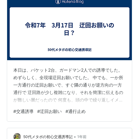
本日は、バケット2台、ガードマン2人での誘導でした。
めずらしく、全現場迂回お願いでした。 中でも、一か所
一方通行の迂回お願いで、すぐ隣の通りが逆方向の一方
通行で 迂回路が少し複雑になり、それを簡潔に伝えるの
が難しい層だったので 何度も、頭の中で繰り返しイメー
ジをしたおかげで、慌てずにお伝えして 遠回りになる事
#
交通誘導
#
迂回お願い
#
通行止め
をご承諾いたけたので本当に良かったです。 車が止まっ
た際に、間髪入れずにスムースにお願いしないと、クレ
ームになりやすいと 思っているので、練習は大事です
•
ね。 明日も、ご安全をお祈りします。
50代メタボの初心交通誘導記
1年前