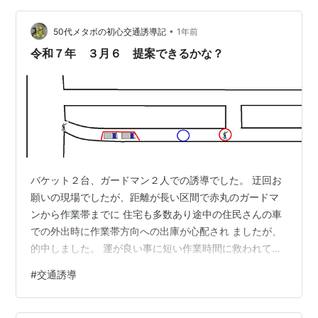
置を調整すれば問題なく 誘導は行えたのですが、教えて
•
もらった時から心配だった 幅寄せ後の車輛が、信号手前
50代メタボの初心交通誘導記
1年前
で右折レーンに戻ってしまうのでは？の疑問は 実際に数
令和７年 ３月６ 提案できるかな？
台ありました。 今回は時間にして3.…
バケット２台、ガードマン２人での誘導でした。 迂回お
願いの現場でしたが、距離が長い区間で赤丸のガードマ
ンから作業帯までに 住宅も多数あり途中の住民さんの車
での外出時に作業帯方向への出庫が心配され ましたが、
的中しました。 運が良い事に短い作業時間に救われて、
事なきを得ましたが次回長い時間の 作業になる時は、赤
#
交通誘導
丸のガードマンの所に矢印看板を置いて 青丸辺りにガー
ドマンが立ち途中住民さんと矢印看板部分の対応を出来
るように した方が良い様に思えました。 次回に立ち会え