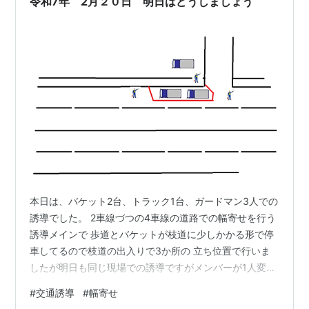
令和7年 2月２０日 明日はどうしましょう
本日は、バケット2台、トラック1台、ガードマン3人での
誘導でした。 2車線づつの4車線の道路での幅寄せを行う
誘導メインで 歩道とバケットが枝道に少しかかる形で停
車してるので枝道の出入りで3か所の 立ち位置で行いま
したが明日も同じ現場での誘導ですがメンバーが1人変わ
るので 誰がどこに立つのかどうしましょうか？ っと書き
#
交通誘導
#
幅寄せ
ながら決まってたりします。 明日変わって入る人に歩道