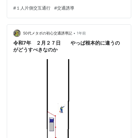
に緑丸の中で状況で 動きながら行いました。 何がベスト
#
１人片側交互通行
#
交通誘導
だったかはっきり分からないのですが、今後もより良い
誘導を 考えながら調整しながら誘導をおこないたいで
す。 明日も、ご安全をお祈りします。
•
50代メタボの初心交通誘導記
1年前
令和7年 ２月２７日 やっぱ根本的に違うの
がどうすべきなのか