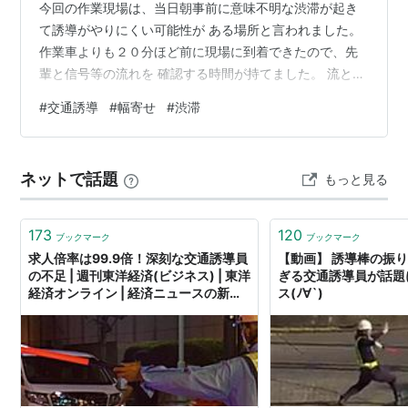
今回の作業現場は、当日朝事前に意味不明な渋滞が起き
て誘導がやりにくい可能性が ある場所と言われました。
作業車よりも２０分ほど前に現場に到着できたので、先
輩と信号等の流れを 確認する時間が持てました。 流とし
ては、 ①、②の信号が青になりメインお通りが進行
#
交通誘導
#
幅寄せ
#
渋滞
①、②が赤になった後、③が青、①の矢印が点灯し
て、③信号の通りが進行 ③が赤になり、①の矢印が消
灯して④が青②の矢印が点灯して④信号の通りが進行
ネットで話題
もっと見る
①、②の信号が青になりメインお通りが進行の流れのル
ープと分かりました。 流が分かった後に道路状況を確認
すると道端は広いため 大型車両同士の、す…
173
120
ブックマーク
ブックマーク
求人倍率は99.9倍！深刻な交通誘導員
【動画】 誘導棒の振
の不足 | 週刊東洋経済(ビジネス) | 東洋
ぎる交通誘導員が話題に
経済オンライン | 経済ニュースの新基
ス(ﾉ∀`)
準