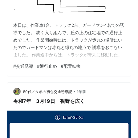
本日は、作業車1台、トラック2台、ガードマン4名での誘
導でした。 狭く入り組んで、丘の上の住宅地での通行止
めでした。 作業開始時には、トラックが赤丸の場所にい
たのでガードマンは赤丸と緑丸の地点で 誘導をおこない
ました。 作業途中からは、トラックが青丸に移動したの
で、ガードマンの位置を 青丸と緑丸に変更して誘導をお
#
交通誘導
#
通行止め
#
配置転換
こないました。 今回は前日から現場が分っていたため
に、シュミレーションを行い 予め配置返還について打ち
合わせが行えていたのでスムースでしたが 初見でいきな
•
り配置についた際も、作業を観ながら配置転換の事も イ
50代メタボの初心交通誘導記
1年前
メージ出来るようにしていきたいですね。 明日はお休み
令和7年 3月19日 視野を広く
なのですが、皆様のご安全をお…