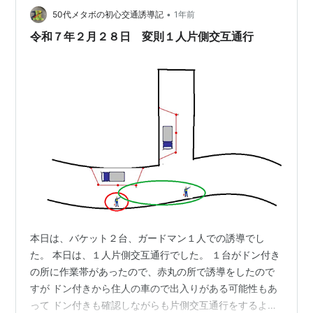
•
たら、班長にこの提案をしてみるのも良いのではと考え
50代メタボの初心交通誘導記
1年前
ます。 以前にも書きましたが、この上のパターンです。
令和７年２月２８日 変則１人片側交互通行
進入してきてただ曲がるだけの選…
本日は、バケット２台、ガードマン１人での誘導でし
た。 本日は、１人片側交互通行でした。 １台がドン付き
の所に作業帯があったので、赤丸の所で誘導をしたので
すが ドン付きから住人の車ので出入りがある可能性もあ
って ドン付きも確認しながらも片側交互通行をするよう