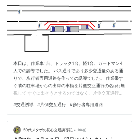
本日は、作業車1台、トラック1台、軽1台、ガードマン4
人での誘導でした。 バス通りであり多少交通量のある通
りで、歩行者専用通路を作っての誘導でした。 作業帯す
ぐ隣の駐車場からの出庫の車輛を片側交互通行の名gれ無
視して すぐに出そうとするのではなく、片側交互通行の
流が落ち着いてから出す良いに 待機させてもらいたいと
#
交通誘導
#
片側交互通行
#
歩行者専用道路
思いました。 そしてそっくりそれは私もそうしなければ
ならないとも感じました。 これからは、思ったことを普
通に正論パンチでやってみましょう。 明日も、ご安全を
•
お祈りします。
50代メタボの初心交通誘導記
1年前