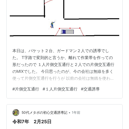
本日は、バケット２台、ガードマン２人での誘導でし
た。 T字路で変則的と言うか、離れて作業帯を作っての
形だったので １人片側交互通行と２人での片側交互通行
のMIXでした。 今日思ったのが、今の会社は無線を多く
使って片側交互通行を行うが 以前の会社は無銭を使わず
合図動作メインで行っているの違いを甘く見ていたのが
#
片側交互通行
#
１人片側交互通行
#
交通誘導
分かった気がします。 ただ単に、合図で行うのに無線も
多く使うみたいな感じで無意識に思っていたが 無銭で言
えば伝わっている前提で合図での確認も無線の返答も待
•
たずに通す 本人はこっちの状況を確認してると言うが、
50代メタボの初心交通誘導記
1年前
それならこっちが危ないと 思う状況にはならないはずだ
令和7年 2月25日
が、それがなっている。 一旦また…