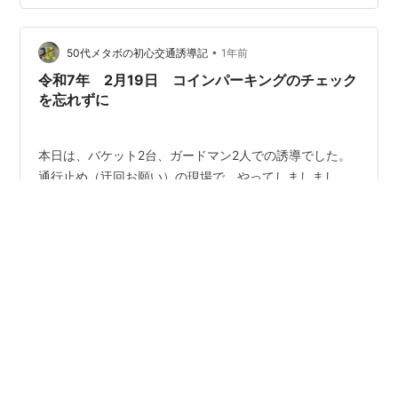
に立ってもらい、歩道が狭いので作業員さんへの声かけ
を しっかりしてもらい、枝道に立つ私とも連携をとって
•
もらうべしですな。 明日も、ご安全を祈ります。
50代メタボの初心交通誘導記
1年前
令和7年 2月19日 コインパーキングのチェック
を忘れずに
本日は、バケット2台、ガードマン2人での誘導でした。
通行止め（迂回お願い）の現場で、やってしましまし
た。 止めているエリア内にコインパーキングと月極駐車