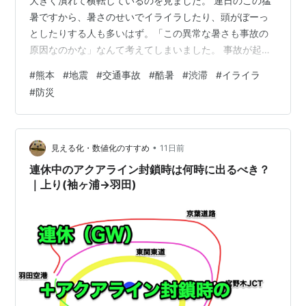
大きく潰れて横転しているのを見ました。 連日のこの猛
暑ですから、暑さのせいでイライラしたり、頭がぼーっ
としたりする人も多いはず。「この異常な暑さも事故の
原因なのかな」なんて考えてしまいました。 事故が起き
ると大渋滞になり、進まない車内でついイライラ。で
#
熊本
#
地震
#
交通事故
#
酷暑
#
渋滞
#
イライラ
も、「一番つらいのは事故に遭われた方やそのご家族だ
#
防災
な」と我に返ると、渋滞くらいで文句を言ってはいけな
い。 そんな中、今度は熊本で震度7の大きな地震のニュ
ースが流れた。 子どもの頃を思い返すと、こんなに頻繁
に大地震はなかった気が」。最近は全国で災害が多すぎ
•
見える化・数値化のすすめ
11日前
て、ニュースを見るたびに心のどこかで「また…
連休中のアクアライン封鎖時は何時に出るべき？
｜上り(袖ヶ浦→羽田)