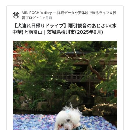
習試合や大きな大会等があると少し離れたくろねこの家
MINIPOCHI's diary ― 詳細データや実体験で綴るライフ＆投
にも大きな歓声が聞こえてきます 下り線では渋滞が始ま
•
資ブログ
1ヶ月前
ってます！ …
【犬連れ日帰りドライブ】雨引観音のあじさい(水
中華)と雨引山｜茨城県桜川市(2025年6月)