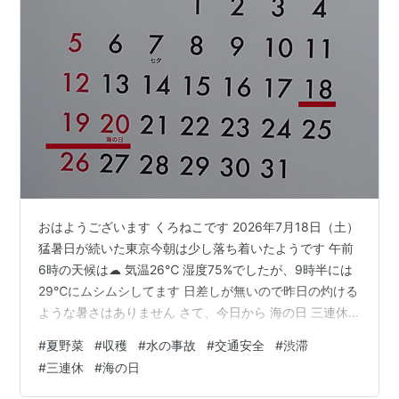
おはようございます くろねこです 2026年7月18日（土）
猛暑日が続いた東京今朝は少し落ち着いたようです 午前
6時の天候は☁ 気温26℃ 湿度75%でしたが、9時半には
29℃にムシムシしてます 日差しが無いので昨日の灼ける
ような暑さはありません さて、今日から 海の日 三連休
ですね くろねこのまわりの小中学校は今日から夏休みの
#
夏野菜
#
収穫
#
水の事故
#
交通安全
#
渋滞
ようです 近所の小学校のグランドでは少年野球チームが
#
三連休
#
海の日
声をあげながら練習を始めてますこのグランドは少年野
球チームと少年サッカークラブが交互に使っています 練