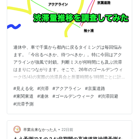
連休中、車で千葉から都内に戻るタイミングは毎回悩み
ます。「今出るべきか、待つべきか」。特に今回はアク
アラインが強風で封鎖。判断ミスが何時間にも及ぶ渋滞
はまりにつながります。そこで、26年のゴールデンウィ
ーク(5/4)の実際の渋滞具合と所要時間を1時間ごとに計
測してまとめ、見える化してみました。
#
見える化
#
渋滞
#
アクアライン
#
京葉道路
#
東関東道
#
連休
#
ゴールデンウィーク
#
渋滞回避
#
渋滞予測
•
卒業出来なかった人
22日前