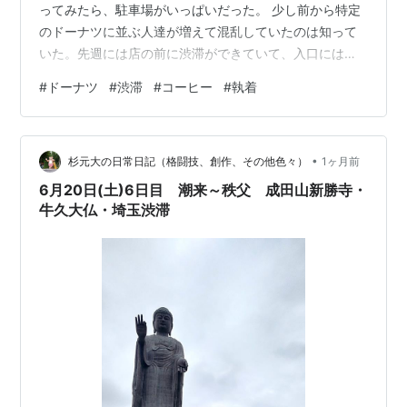
ってみたら、駐車場がいっぱいだった。 少し前から特定
のドーナツに並ぶ人達が増えて混乱していたのは知って
いた。先週には店の前に渋滞ができていて、入口には人
の列が長く伸びていた。 それに比べれば今日はいくぶん
#
ドーナツ
#
渋滞
#
コーヒー
#
執着
ましかもしれない。そのドーナツが目当ての人達は、駐
車場の隅に作られた待機場所に隔離されていて、とりあ
えず店の入口を塞ぐような事態は避けられている。 でも
•
駐車場が広くなったわけではないから、車で来て、適当
杉元大の日常日記（格闘技、創作、その他色々）
1ヶ月前
なドーナツとコーヒーを楽しもうとしている善男善女が
6月20日(土)6日目 潮来～秩父 成田山新勝寺・
迷惑することになる。当然、それには僕や同僚も…
牛久大仏・埼玉渋滞