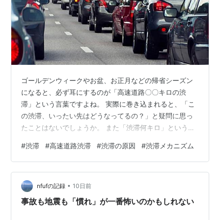
ゴールデンウィークやお盆、お正月などの帰省シーズン
になると、必ず耳にするのが「高速道路〇〇キロの渋
滞」という言葉ですよね。 実際に巻き込まれると、「こ
の渋滞、いったい先はどうなってるの？」と疑問に思っ
たことはないでしょうか。 また「渋滞何キロ」というの
も、イマイチ意味がわかりません。 今回は、高速道路の
#
渋滞
#
高速道路渋滞
#
渋滞の原因
#
渋滞メカニズム
渋滞はなぜ起きるのか、そのメカニズムと渋滞何キロの
意味、渋滞を避ける時間帯の予測方法についてわかりや
すく解説します。 高速道路を利用するときの参考にして
•
ください。 ***目次*** 高速道路の渋滞とは？ 高速道路
nfufの記録
10日前
の渋滞の定義 高速道路の渋滞原因は？ 高速道路で渋滞が
事故も地震も「慣れ」が一番怖いのかもしれない
起きるメカニズムは？ 渋滞が起…