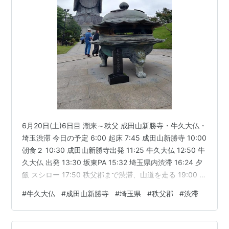
6月20日(土)6日目 潮来～秩父 成田山新勝寺・牛久大仏・
埼玉渋滞 今日の予定 6:00 起床 7:45 成田山新勝寺 10:00
朝食２ 10:30 成田山新勝寺出発 11:25 牛久大仏 12:50 牛
久大仏 出発 13:30 坂東PA 15:32 埼玉県内渋滞 16:24 夕
飯 スシロー 17:50 秩父郡まで渋滞、山道を走る 19:00 道
の駅 あしがくぼ 本日の走行距離 走行ルート 6月20日
#
牛久大仏
#
成田山新勝寺
#
埼玉県
#
秩父郡
#
渋滞
(土)6日目 潮来～秩父 成田山新勝寺・牛久大仏・埼玉渋
滞 今日の予定 埼玉か山梨県あたりまで行こうかとざっく
り計画 まず ・成田山新勝寺 ・牛久大仏 この２つはどっ