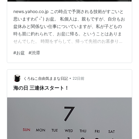
news.yahoo.co.jp この時点で予測される技術がすごいと
思いますわ(ﾟ-ﾟ) お盆。 私個人は、親もですが、自分もお
盆休みと関係ない仕事についていますが、私が子どもの
時も親に釣れられて、お盆に帰る。ということはありま
せんでした。 時期をずらして、帰って先祖のお墓参りと
いう感じでしたね。 なので、傍から見ると大変ですね。
#
お盆
#
渋滞
というのが正直な感想です。 私以外にも、TDLやUSJの
スタッフ、大型スーパーやショッピングモールの店員さ
ん、道の駅スタッフもまあ、お盆休みなんてないでしょ
•
うね(^_^;) 病院、介護施設スタッフも関係ないんだろう
くろねこ自由気ままな日記
22日前
な。お疲れ様です。 お盆にお出かけする人、安全にどう
海の日 三連休スタート！
ぞ…