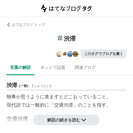
はてなブログ トップ
渋滞
このタグでブログを書く
言葉の解説
ネットで話題
関連ブログ
渋滞
(
一般
)
【
じゅうたい
】
物事が思うように進まずとどこおっていること。
現代語では一般的に「交通渋滞」のことを指す。
交通渋滞
解説の続きを読む
車が集中して、車の交通が滞り、一般道ではおおむね速