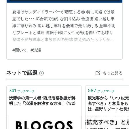
夏場はサンディドラーバーが増殖する😩 特に高速では最
悪でした･･･ IC合流で強引な割り込み 合流後 追い越し車
線に割り込み 追い越し車線を低速で走り続ける 意味不明
なブレーキと減速 運転手(特に女性)が横を向いてお喋り
整備不良故障車と事故原因の発端 数え始めたらキリがな
いわ😓 今日も高速が大渋滞 原因はこの人達です🙅‍♂️‼️
#
聞いて
#
渋滞
ネットで話題
もっと見る
741
587
ブックマーク
ブックマーク
渋滞学の第一人者･西成活裕教授が解
観光客から「いつも渋
明した「渋滞を解決する方法」 (1/2)
充すべき」と意見をも
は…星野リゾート社長
休暇制度」への課題感