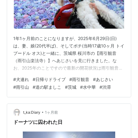
1年1ヶ月前のことになりますが、2025年6月29日(日)
は、妻、娘(20代半ば)、そしてポチ(当時17歳10ヶ月 トイ
プードル オス)と一緒に、茨城県 桜川市の【雨引観音
（雨引山楽法寺）】へあじさいを見に行きました。な
お、2025年のことですので最新の開花状況は雨引観音の
ウェブサイト等でご確認ください。 週末に報道ステーシ
#
犬連れ
#
日帰りドライブ
#
雨引観音
#
あじさい
ョンで紹介されていたことも影響していたのかもしれま
#
雨引山
#
道の駅ましこ
#
茨城
#
水中華
#
渋滞
せんが、結構混むので、あじさいの時期は早めの出発が
必須だと思います。帰りの反対車線の渋滞を見てゾッと
しました。あの逃げ場のない狭い山道で巻き込まれた
ら、引き返すこともできず悲惨なことになると思いま
•
t_ka:Diary
1ヶ月前
す。詳細は記事の後半で触れま…
ドーナツに囚われた日