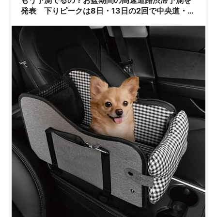
もう予測でるの？お盆期間の高速道路渋滞予測を
発表 下りピークは8日・13日の2回で中央道・最
大45キロ 上りピーク14日～15日で関越道・最
大40キロ 高速道路各社