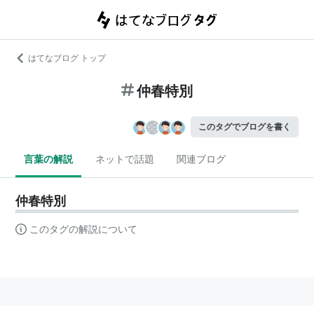
はてなブログ トップ
仲春特別
このタグでブログを書く
言葉の解説
ネットで話題
関連ブログ
仲春特別
このタグの解説について