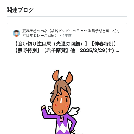
関連ブログ
競馬予想のホネ【坂路ビシビシの日々〜 重賞予想と追い切り
•
注目馬＆レース回顧】
1年前
【追い切り注目馬（先週の回顧）】【仲春特別】
【熊野特別】【君子蘭賞】他 2025/3/29(土) 中
山・阪神・中京競馬 調教レベル通りに快勝