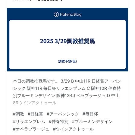
本日の調教推奨馬です。 3/29 B 中山11R 日経賞アーバン
シック 阪神11R 毎日杯リラエンブレム C 阪神10R 仲春特
別ブルーミンデザイン 阪神12Rオペラプラージュ D 中山
8Rウインアクトゥール
#
調教
#
日経賞
#
アーバンシック
#
毎日杯
#
リラエンブレム
#
仲春特別
#
ブルーミンデザイン
#
オペラプラージュ
#
ウインアクトゥール