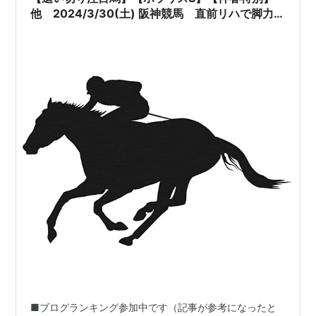
他 2024/3/30(土) 阪神競馬 直前リハで脚力ア
ピール
■ブログランキング参加中です（記事が参考になったと