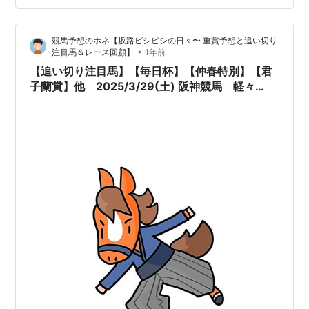
競馬予想のホネ【坂路ビシビシの日々〜 重賞予想と追い切り
•
注目馬＆レース回顧】
1年前
【追い切り注目馬】【毎日杯】【仲春特別】【君
子蘭賞】他 2025/3/29(土) 阪神競馬 軽々
10.9フィニッシュ