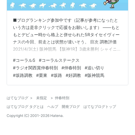
■ブログランキング参加中です（記事が参考になったと
いう方は是非クリックで応援をお願いします） ――もと
もとデビュー時から格上と併せられた5Rタイセイヴィー
ナスの今回、前走とは状態が違いそう。 目次 調教評価
2021/4/3(土) 阪神競馬 【阪神1R】3歳未勝利 シャイニン
グフジ 【阪神5R】3歳1勝クラス タイセイヴィーナス テ
#
コーラルS
#
コーラルステークス
イエムマジック 【阪神7R】4歳以上1勝クラス コウイチ
#
ラジオ関西賞仲春特別
#
仲春特別
#
追い切り
【阪神10R】仲春特別 ミッキーバディーラ 【阪神11R】
#
坂路調教
#
栗東
#
坂路
#
好調教
#
阪神競馬
コーラルS メイショウオーパス ダービー卿チャレンジト
ロフィー 2021 予想 追い切り・ラップ適性考察
www.yosounohone.com ダー…
はてなブログ
>
未指定
>
仲春特別
はてなブログ タグとは
ヘルプ
開発ブログ
はてなブログトップ
Copyright (C) 2001-
2026
Hatena.